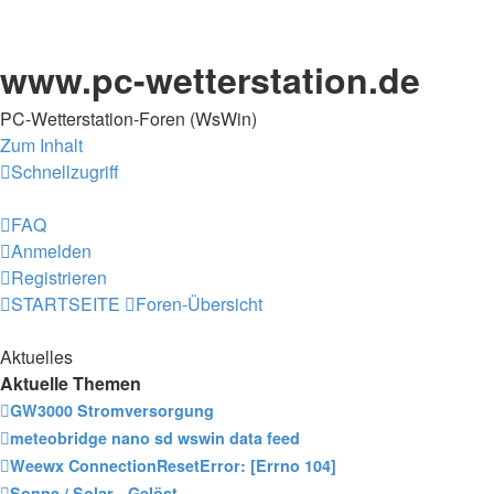
www.pc-wetterstation.de
PC-Wetterstation-Foren (WsWin)
Zum Inhalt
Schnellzugriff
FAQ
Anmelden
Registrieren
STARTSEITE
Foren-Übersicht
Aktuelles
Aktuelle Themen
GW3000 Stromversorgung
meteobridge nano sd wswin data feed
Weewx ConnectionResetError: [Errno 104]
Sonne / Solar - Gelöst