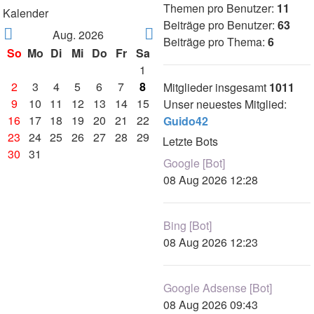
Themen pro Benutzer:
11
Kalender
Beiträge pro Benutzer:
63
Aug. 2026
Beiträge pro Thema:
6
So
Mo
Di
Mi
Do
Fr
Sa
1
2
3
4
5
6
7
8
Mitglieder insgesamt
1011
9
10
11
12
13
14
15
Unser neuestes Mitglied:
16
17
18
19
20
21
22
Guido42
23
24
25
26
27
28
29
Letzte Bots
30
31
Google [Bot]
08 Aug 2026 12:28
Bing [Bot]
08 Aug 2026 12:23
Google Adsense [Bot]
08 Aug 2026 09:43