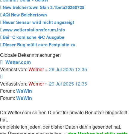
New Belchertown Skin 2.1beta20260725
AQI New Belchertown
Neuer Sensor wird nicht angezeigt
www.wetterstationsforum.info
Bei °C komische �C Ausgabe
Dieser Bug müllt eure Festplatte zu
Globale Bekanntmachungen
Wetter.com
Verfasst von:
Werner
»
29 Jul 2025 12:35
Verfasst von:
Werner
»
29 Jul 2025 12:35
Forum:
WsWin
Forum:
WsWin
Da Wetter.com seinen Dienst für private Benutzer eingestellt
hat,
empfehle ich jeden, der bisher Daten dahin gesendet hat,
die Übertragung einzustellen ->
den Hacken bei aktiv entfe
...