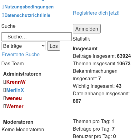
Nutzungsbedingungen
Registriere dich jetzt!
Datenschutzrichtlinie
Suche
Statistik
Insgesamt
Erweiterte Suche
Beiträge insgesamt
63924
Das Team
Themen insgesamt
10673
Bekanntmachungen
Administratoren
insgesamt:
7
KrennW
Wichtig insgesamt:
43
MerlinX
Dateianhänge insgesamt:
weneu
867
Werner
Themen pro Tag:
1
Moderatoren
Beiträge pro Tag:
7
Keine Moderatoren
Benutzer pro Tag:
0