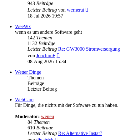
943
Beiträge
Neuester
Letzter Beitrag
von
wernerat
Beitrag
18 Jul 2026 19:57
WeeWx
wenn es um andere Software geht
142
Themen
1132
Beiträge
Letzter Beitrag
Re: GW3000 Stromversorgung
Neuester
von
JoachimF
Beitrag
08 Aug 2026 15:34
Wetter Dinge
Themen
Beiträge
Letzter Beitrag
WebCam
Für Dinge, die nichts mit der Software zu tun haben.
Moderator:
weneu
84
Themen
610
Beiträge
Letzter Beitrag
Re: Alternative Instar?
Neuester
von
djpatrick