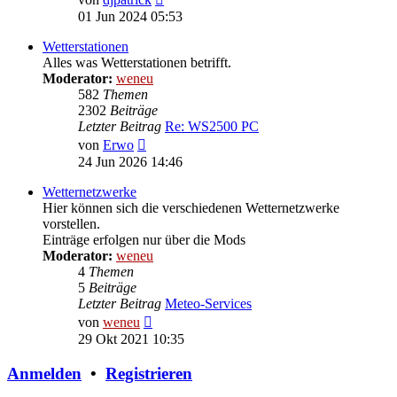
Beitrag
01 Jun 2024 05:53
Wetterstationen
Alles was Wetterstationen betrifft.
Moderator:
weneu
582
Themen
2302
Beiträge
Letzter Beitrag
Re: WS2500 PC
Neuester
von
Erwo
Beitrag
24 Jun 2026 14:46
Wetternetzwerke
Hier können sich die verschiedenen Wetternetzwerke
vorstellen.
Einträge erfolgen nur über die Mods
Moderator:
weneu
4
Themen
5
Beiträge
Letzter Beitrag
Meteo-Services
Neuester
von
weneu
Beitrag
29 Okt 2021 10:35
Anmelden
•
Registrieren