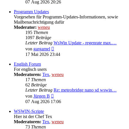
Beitrag
07 Aug 2026 20:26
Programm Updates
Vorgesehen für Programm-Updates-Informationen, sowie
Mailbenachrichtigung dafür
Moderator:
weneu
195
Themen
1097
Beiträge
Letzter Beitrag
WsWin Update - regenrate max.…
Neuester
von
gargamel
Beitrag
17 Mai 2026 23:44
English Forum
For englisch users
Moderatoren:
Tex
,
weneu
17
Themen
62
Beiträge
Letzter Beitrag
Re: meteobridge nano sd wswin…
Neuester
von
Jürgen B
Beitrag
07 Aug 2026 17:06
WSWIN-Scripte
Hier ist der Chef Tex
Moderatoren:
Tex
,
weneu
73
Themen