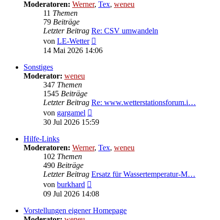
Moderatoren:
Werner
,
Tex
,
weneu
11
Themen
79
Beiträge
Letzter Beitrag
Re: CSV umwandeln
Neuester
von
LE-Wetter
Beitrag
14 Mai 2026 14:06
Sonstiges
Moderator:
weneu
347
Themen
1545
Beiträge
Letzter Beitrag
Re: www.wetterstationsforum.i…
Neuester
von
gargamel
Beitrag
30 Jul 2026 15:59
Hilfe-Links
Moderatoren:
Werner
,
Tex
,
weneu
102
Themen
490
Beiträge
Letzter Beitrag
Ersatz für Wassertemperatur-M…
Neuester
von
burkhard
Beitrag
09 Jul 2026 14:08
Vorstellungen eigener Homepage
Moderator:
weneu