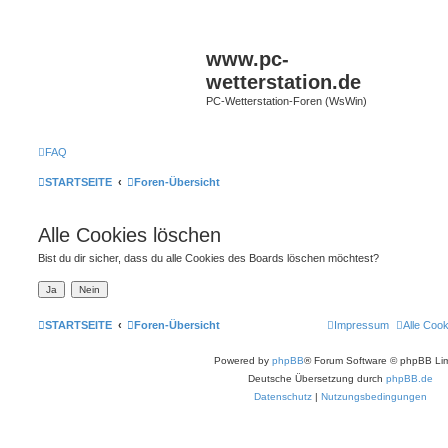
www.pc-
wetterstation.de
PC-Wetterstation-Foren (WsWin)
FAQ
STARTSEITE
Foren-Übersicht
Alle Cookies löschen
Bist du dir sicher, dass du alle Cookies des Boards löschen möchtest?
STARTSEITE
Foren-Übersicht
Impressum
Alle Coo
Powered by
phpBB
® Forum Software © phpBB Lim
Deutsche Übersetzung durch
phpBB.de
Datenschutz
|
Nutzungsbedingungen