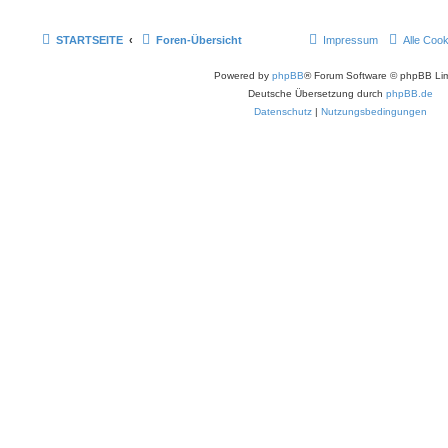
STARTSEITE
Foren-Übersicht
Impressum
Alle Coo
Powered by
phpBB
® Forum Software © phpBB Lim
Deutsche Übersetzung durch
phpBB.de
Datenschutz
|
Nutzungsbedingungen