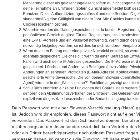
Markierung dieser als gelesen/ungelesen; sofern du nicht angemeldet
deine Teilnahme an Umfragen (sofern du nicht angemeldet bist) ges
Benutzer-ID, ein Authentifizierungsschlüssel und eine Session-ID g
standardmäßig eine Gültigkeit von einem Jahr. Alle Cookies kannst du
Cookies löschen“ löschen.
Weiterhin werden die Daten gespeichert, die du bei der Registrierun
persönlichem Bereich angibst. Für die Registrierung sind mindesten
eine E-Mail-Adresse und ein Passwort notwendig. Wenn durch den Be
notwendig festgelegt wurden, so ist dies für dich vor deren Eingabe er
Wenn du einen Beitrag oder eine private Nachricht erstellst, so wer
ebenfalls gespeichert. Gleiches gilt, wenn du einen Beitrag als Entw
Fällen wird auch deine IP-Adresse gespeichert. Die IP-Adresse wird 
gespeichert: Löschen und Ändern von Beiträgen (dazu zählen Privat
Änderungen an zentralen Profildaten (E-Mail-Adresse, Kontoaktivier
gescheiterte Anmeldeversuche. Die von deinem Browser übermittel
Agent) wird nur in der „Wer ist online?“-Funktion angezeigt und nicht
Schließlich erfordern einzelne Funktionen des Boards, dass weitere
gehören dein Abstimmungsverhalten bei Umfragen, der Gelesen-Stat
explizit von dir gesetzte Lesezeichen oder Benachrichtigungsfunktio
Dein Passwort wird mit einer Einwege-Verschlüsselung (Hash) ge
ist. Jedoch wird dir empfohlen, dieses Passwort nicht auf einer 
verwenden. Das Passwort ist dein Schlüssel zu deinem Benutzer
mit ihm sorgsam um. Insbesondere wird dich kein Vertreter des 
oder ein Dritter berechtigterweise nach deinem Passwort fragen.
vergessen haben, so kannst du die Funktion „Ich habe mein Pas