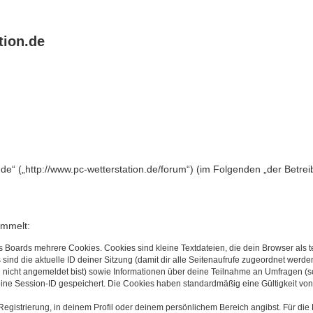
tion.de
n.de“ („http://www.pc-wetterstation.de/forum“) (im Folgenden „der Betr
ammelt:
s Boards mehrere Cookies. Cookies sind kleine Textdateien, die dein Browser als
 sind die aktuelle ID deiner Sitzung (damit dir alle Seitenaufrufe zugeordnet werd
u nicht angemeldet bist) sowie Informationen über deine Teilnahme an Umfragen (s
eine Session-ID gespeichert. Die Cookies haben standardmäßig eine Gültigkeit von 
Registrierung, in deinem Profil oder deinem persönlichem Bereich angibst. Für di