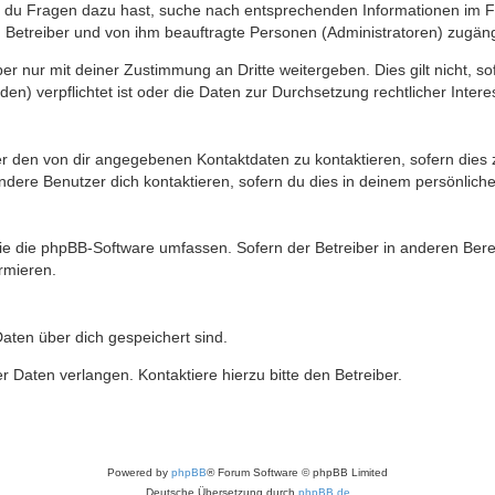
n du Fragen dazu hast, suche nach entsprechenden Informationen im Fo
n Betreiber und von ihm beauftragte Personen (Administratoren) zugäng
r nur mit deiner Zustimmung an Dritte weitergeben. Dies gilt nicht, s
n) verpflichtet ist oder die Daten zur Durchsetzung rechtlicher Interes
er den von dir angegebenen Kontaktdaten zu kontaktieren, sofern dies 
andere Benutzer dich kontaktieren, sofern du dies in deinem persönliche
, die die phpBB-Software umfassen. Sofern der Betreiber in anderen Be
ormieren.
 Daten über dich gespeichert sind.
 Daten verlangen. Kontaktiere hierzu bitte den Betreiber.
Powered by
phpBB
® Forum Software © phpBB Limited
Deutsche Übersetzung durch
phpBB.de