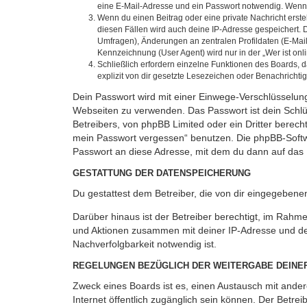
eine E-Mail-Adresse und ein Passwort notwendig. Wenn du
Wenn du einen Beitrag oder eine private Nachricht erste
diesen Fällen wird auch deine IP-Adresse gespeichert. 
Umfragen), Änderungen an zentralen Profildaten (E-Mai
Kennzeichnung (User Agent) wird nur in der „Wer ist onl
Schließlich erfordern einzelne Funktionen des Boards,
explizit von dir gesetzte Lesezeichen oder Benachrichti
Dein Passwort wird mit einer Einwege-Verschlüsselung 
Webseiten zu verwenden. Das Passwort ist dein Schlü
Betreibers, von phpBB Limited oder ein Dritter berec
mein Passwort vergessen“ benutzen. Die phpBB-Softw
Passwort an diese Adresse, mit dem du dann auf das 
GESTATTUNG DER DATENSPEICHERUNG
Du gestattest dem Betreiber, die von dir eingegeben
Darüber hinaus ist der Betreiber berechtigt, im Rahm
und Aktionen zusammen mit deiner IP-Adresse und de
Nachverfolgbarkeit notwendig ist.
REGELUNGEN BEZÜGLICH DER WEITERGABE DEINE
Zweck eines Boards ist es, einen Austausch mit andere
Internet öffentlich zugänglich sein können. Der Betrei