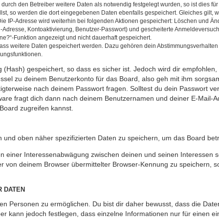
rch den Betreiber weitere Daten als notwendig festgelegt wurden, so ist dies für 
llst, so werden die dort eingegebenen Daten ebenfalls gespeichert. Gleiches gilt, 
Die IP-Adresse wird weiterhin bei folgenden Aktionen gespeichert: Löschen und Än
l-Adresse, Kontoaktivierung, Benutzer-Passwort) und gescheiterte Anmeldeversuch
ine?“-Funktion angezeigt und nicht dauerhaft gespeichert.
 dass weitere Daten gespeichert werden. Dazu gehören dein Abstimmungsverhalten
gungsfunktionen.
(Hash) gespeichert, so dass es sicher ist. Jedoch wird dir empfohlen, 
ssel zu deinem Benutzerkonto für das Board, also geh mit ihm sorgsam
htigterweise nach deinem Passwort fragen. Solltest du dein Passwort v
are fragt dich dann nach deinem Benutzernamen und deiner E-Mail-Ad
Board zugreifen kannst.
en und oben näher spezifizierten Daten zu speichern, um das Board bet
en einer Interessenabwägung zwischen deinen und seinen Interessen sow
r von deinem Browser übermittelter Browser-Kennung zu speichern, so
R DATEN
n Personen zu ermöglichen. Du bist dir daher bewusst, dass die Daten d
ber kann jedoch festlegen, dass einzelne Informationen nur für einen ei