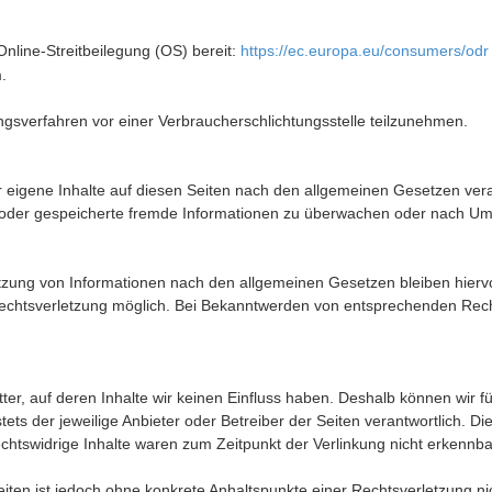
Online-Streitbeilegung (OS) bereit:
https://ec.europa.eu/consumers/odr
.
egungsverfahren vor einer Verbraucherschlichtungsstelle teilzunehmen.
 eigene Inhalte auf diesen Seiten nach den allgemeinen Gesetzen vera
lte oder gespeicherte fremde Informationen zu überwachen oder nach Um
tzung von Informationen nach den allgemeinen Gesetzen bleiben hiervo
 Rechtsverletzung möglich. Bei Bekanntwerden von entsprechenden Rec
tter, auf deren Inhalte wir keinen Einfluss haben. Deshalb können wir 
stets der jeweilige Anbieter oder Betreiber der Seiten verantwortlich. D
chtswidrige Inhalte waren zum Zeitpunkt der Verlinkung nicht erkennba
 Seiten ist jedoch ohne konkrete Anhaltspunkte einer Rechtsverletzung 