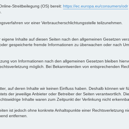
Online-Streitbeilegung (OS) bereit:
https://ec.europa.eu/consumers/odr
.
egungsverfahren vor einer Verbraucherschlichtungsstelle teilzunehmen.
 eigene Inhalte auf diesen Seiten nach den allgemeinen Gesetzen vera
lte oder gespeicherte fremde Informationen zu überwachen oder nach Um
tzung von Informationen nach den allgemeinen Gesetzen bleiben hiervo
 Rechtsverletzung möglich. Bei Bekanntwerden von entsprechenden Rec
tter, auf deren Inhalte wir keinen Einfluss haben. Deshalb können wir 
stets der jeweilige Anbieter oder Betreiber der Seiten verantwortlich. D
chtswidrige Inhalte waren zum Zeitpunkt der Verlinkung nicht erkennba
 Seiten ist jedoch ohne konkrete Anhaltspunkte einer Rechtsverletzung 
hend entfernen.