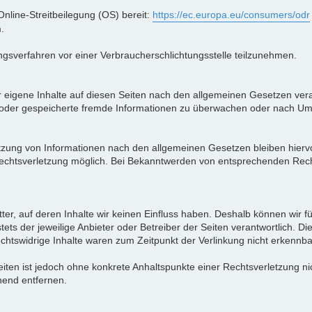
Online-Streitbeilegung (OS) bereit:
https://ec.europa.eu/consumers/odr
.
egungsverfahren vor einer Verbraucherschlichtungsstelle teilzunehmen.
 eigene Inhalte auf diesen Seiten nach den allgemeinen Gesetzen vera
lte oder gespeicherte fremde Informationen zu überwachen oder nach Um
tzung von Informationen nach den allgemeinen Gesetzen bleiben hiervo
 Rechtsverletzung möglich. Bei Bekanntwerden von entsprechenden Rec
tter, auf deren Inhalte wir keinen Einfluss haben. Deshalb können wir 
stets der jeweilige Anbieter oder Betreiber der Seiten verantwortlich. D
chtswidrige Inhalte waren zum Zeitpunkt der Verlinkung nicht erkennba
 Seiten ist jedoch ohne konkrete Anhaltspunkte einer Rechtsverletzung 
hend entfernen.