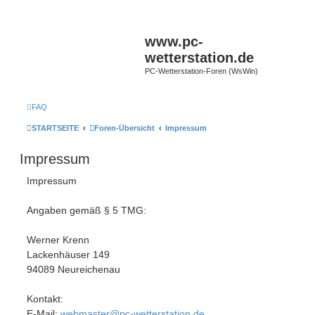
www.pc-
wetterstation.de
PC-Wetterstation-Foren (WsWin)
FAQ
STARTSEITE
Foren-Übersicht
Impressum
Impressum
Impressum
Angaben gemäß § 5 TMG:
Werner Krenn
Lackenhäuser 149
94089 Neureichenau
Kontakt:
E-Mail:
webmaster@pc-wetterstation.de