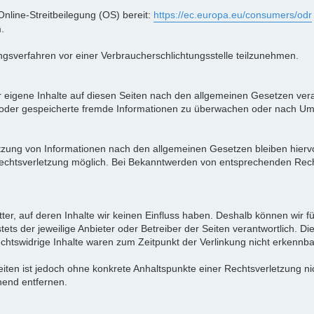
Online-Streitbeilegung (OS) bereit:
https://ec.europa.eu/consumers/odr
.
egungsverfahren vor einer Verbraucherschlichtungsstelle teilzunehmen.
 eigene Inhalte auf diesen Seiten nach den allgemeinen Gesetzen vera
lte oder gespeicherte fremde Informationen zu überwachen oder nach Um
tzung von Informationen nach den allgemeinen Gesetzen bleiben hiervo
 Rechtsverletzung möglich. Bei Bekanntwerden von entsprechenden Rec
tter, auf deren Inhalte wir keinen Einfluss haben. Deshalb können wir 
stets der jeweilige Anbieter oder Betreiber der Seiten verantwortlich. D
chtswidrige Inhalte waren zum Zeitpunkt der Verlinkung nicht erkennba
 Seiten ist jedoch ohne konkrete Anhaltspunkte einer Rechtsverletzung 
hend entfernen.