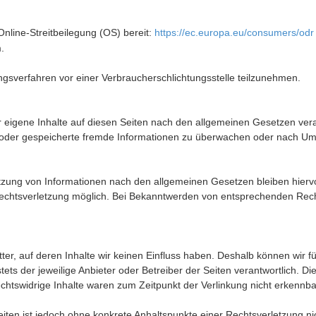
Online-Streitbeilegung (OS) bereit:
https://ec.europa.eu/consumers/odr
.
egungsverfahren vor einer Verbraucherschlichtungsstelle teilzunehmen.
 eigene Inhalte auf diesen Seiten nach den allgemeinen Gesetzen vera
lte oder gespeicherte fremde Informationen zu überwachen oder nach Um
tzung von Informationen nach den allgemeinen Gesetzen bleiben hiervo
 Rechtsverletzung möglich. Bei Bekanntwerden von entsprechenden Rec
tter, auf deren Inhalte wir keinen Einfluss haben. Deshalb können wir 
stets der jeweilige Anbieter oder Betreiber der Seiten verantwortlich. D
chtswidrige Inhalte waren zum Zeitpunkt der Verlinkung nicht erkennba
 Seiten ist jedoch ohne konkrete Anhaltspunkte einer Rechtsverletzung 