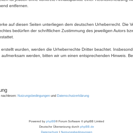
hend entfernen.
Werke auf diesen Seiten unterliegen dem deutschen Urheberrecht. Die Ver
tes bedürfen der schriftlichen Zustimmung des jeweiligen Autors bzw.
stattet.
r erstellt wurden, werden die Urheberrechte Dritter beachtet. Insbeson
ng aufmerksam werden, bitten wir um einen entsprechenden Hinweis. 
ung
r nachlesen:
Nutzungsbedingungen
und
Datenschutzerklärung
Powered by
phpBB
® Forum Software © phpBB Limited
Deutsche Übersetzung durch
phpBB.de
Datenschutz
|
Nutzungsbedingungen