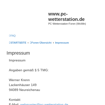
www.pc-
wetterstation.de
PC-Wetterstation-Foren (WsWin)
FAQ
STARTSEITE
Foren-Übersicht
Impressum
Impressum
Impressum
Angaben gemäß § 5 TMG:
Werner Krenn
Lackenhäuser 149
94089 Neureichenau
Kontakt:
E-Mail:
webmaster@pc-wetterstation.de