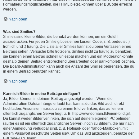
Formatierungsmöglichkeiten, die HTML bietet, können über BBCode erreicht
werden.
Nach oben
Was sind Smilies?
Smilies sind kleine Bilder, die benutzt werden können, um ein Gefühl
auszudrücken. Für jeden Smilie gibt es einen kurzen Code, z. B. bedeutet :)
fröhlich und :( traurig. Die Liste aller Smilies kannst du beim Verfassen eines
Beitrags sehen. Versuche bitte trotzdem, Smilies nicht zu häufig zu benutzen,
sie können einen Beitrag schnell unlesbar machen und ein Moderator könnte
deshalb deinen Beitrag entsprechend überarbeiten oder gar komplett löschen.
Die Board-Administration kann auch die Anzahl der Smilies begrenzen, die du
in einem Beitrag benutzen kannst.
Nach oben
Kann ich Bilder in meine Beiträge einfügen?
Ja, Bilder können in deinem Beitrag angezeigt werden. Wenn die
Administration Dateianhänge erlaubt hat, kannst du das Bild auch direkt
hochladen. Ansonsten musst du zu einem Bild verlinken, das auf einem
öffentlich zugänglichen Server liegt, z. B. http://www.domain.tld/mein-bild.gif.
Du kannst weder Bilder verlinken, die sich auf deinem eigenen PC befinden
(außer es ist ein öffentlich zugänglicher Server), noch zu Bildern, die nur nach
einer Anmeldung verfügbar sind, z. B. Hotmail- oder Yahoo-Mailboxen, mit
einem Passwort geschützte Seiten usw. Um das Bild anzuzeigen, benutze den
BBCode-Tag „[img]“.