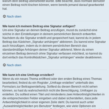
warum dein Beitrag überarbeitet wurde. Bitte beachte, dass normale Benutzer
einen Beitrag nicht löschen können, wenn bereits jemand darauf geantwortet
hat.
Nach oben
Wie kann ich meinem Beitrag eine Signatur anfügen?
Um eine Signatur an deinen Beitrag anzufügen, musst du zunächst eine
solche in den Einstellungen in deinem persönlichen Bereich entwerfen.
Nachdem du die Signatur erstellt und gespeichert hast, kannst du in jedem
Beitrag das Kästchen „Signatur anhängen“ aktivieren. Du kannst eine Signatur
auch hinzufügen, indem du in deinem persönlichen Bereich das
standardmäßige Anhängen deiner Signatur aktivierst. Wenn du einen
einzelnen Beitrag dennoch ohne Signatur verfassen möchtest, so kannst du
dort einfach das Kontrollkästchen „Signatur anhängen“ wieder deaktivieren.
Nach oben
Wie kann ich eine Umfrage erstellen?
Wenn du ein neues Thema eröffnest oder den ersten Beitrag eines Themas
bearbeitest, findest du ein Register „Umfrage erstellen“ unterhalb des
Formulars zur Beitragserstellung. Solltest du diesen Bereich nicht sehen
können, so hast du wahrscheinlich nicht die Berechtigung, Umfragen zu
erstellen. Du solltest einen Titel und mindestens zwei Antwortmöglichkeiten in
die entsprechenden Felder eingeben und dabei sicherstellen, dass jede
Antwortmöglichkeit in einer eigenen Zeile steht. Du kannst auch unter
„Auswahlmöglichkeiten pro Benutzer“ festlegen, wie viele Optionen ein