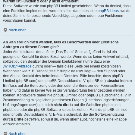
Warum ist Funktion x oder y nicht enthalten?
Diese Software wurde von phpBB Limited geschrieben. Wenn du denkst, dass
eine Funktion implementiert werden sollte, dann besuche
phpBB Ideas
, wo du
deine Stimme für bestehende Vorschläge abgeben oder neue Funktionen
vorschlagen kannst.
Nach oben
An wen soll ich mich wenden, falls es Beschwerden oder juristische
Anfragen zu diesem Forum gibt?
Jeder Administrator, der auf der „Das Team“-Seite aufgeführt ist, ist ein
geeigneter Kontakt für deine Beschwerde. Wenn du so keine Antwort erhältst,
solltest du den Besitzer der Domain kontaktieren (führe dazu eine
„WHOIS“-Abfrage
durch) oder — falls diese Seite bei einem kostenlosen
Webhoster wie z. B. Yahoo!, free.fr, funpic.de usw. liegt — den Support oder
den Abuse-Kontakt des betreffenden Dienstes. Bitte beachte, dass phpBB
Limited (phpBB.com) und phpBB Deutschland e. V. (phpBB.de)
absolut keinen
Einfluss
auf die Benutzung oder den oder die Benutzer der Forensoftware
haben und dafür in keiner Weise zur Verantwortung herangezogen werden
können. Kontaktiere daher nie phpBB Limited oder phpBB Deutschland e. V. in
Zusammenhang mit jeglichen juristischen Fragen (Unterlassungserklärungen,
Haftungsfragen usw.), die
sich nicht direkt
auf die Websiten phpbb.com,
phpbb.de oder die phpBB-Software selbst beziehen. Falls du phpBB Limited
oder phpBB Deutschland e. V. E-Mails schreibst, die die
Softwarenutzung
durch Dritte
betreffen, so wirst du, wenn überhaupt, höchstens eine knappe
Antwort erhalten.
Nach oben