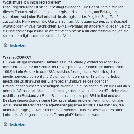
Wozu muss ich mich registrieren?
Eine Registrierung ist nicht unbedingt zwingend. Die Board-Administration
dieses Forums entscheidet, ob du registriert sein musst, um Beiträge zu
schreiben. Auf jeden Fall erhältst du als registriertes Mitglied Zugriff auf
zusätzliche Funktionen, die Gästen nicht zur Verfügung stehen: zum Beispiel
Avatarbilder, Private Nachrichten, E-Mail-Versand an andere Mitglieder, Beitritt
zu Benutzergruppen und so weiter. Wir empfehlen dir eine Anmeldung, da sie
schnell erledigt ist und dir zahlreiche Vorteile bietet.
Nach oben
Was ist COPPA?
COPPA, ausgeschrieben Children’s Online Privacy Protection Act of 1998
(deutsch: Gesetz zum Schutz der Privatsphäre von Kindern im Internet von
1998) ist ein Gesetz in den USA, welches festlegt, dass Websites, die
möglicherweise persönliche Daten von Kindern unter 13 Jahren erheben,
hierzu die Zustimmung der Eltern beziehungsweise des oder der
Erziehungsberechtigten benötigen. Wenn du dir unsicher bist, ob dies auf dich
oder die Website, auf der du dich zu registrieren versuchst, zutrifft, ziehe einen
rechtlichen Beistand zu Rate. Bitte beachte, dass phpBB Limited und der
Besitzer dieses Boards keine Rechtsberatung anbieten kann und nicht die
Anlaufstelle für Rechtsangelegenheiten jeglicher Art ist; außer solchen, die
unter der Frage „An wen soll ich mich wenden, falls es Beschwerden oder
juristische Anfragen zu diesem Forum gibt?“ behandelt werden.
Nach oben