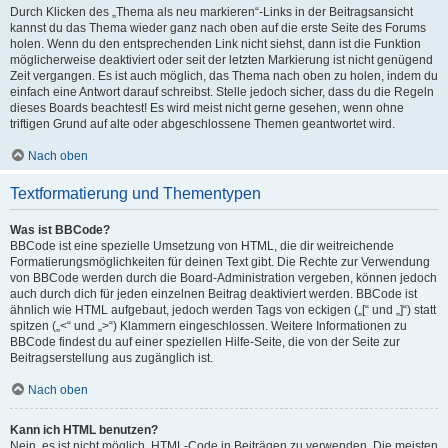
Durch Klicken des „Thema als neu markieren“-Links in der Beitragsansicht
kannst du das Thema wieder ganz nach oben auf die erste Seite des Forums
holen. Wenn du den entsprechenden Link nicht siehst, dann ist die Funktion
möglicherweise deaktiviert oder seit der letzten Markierung ist nicht genügend
Zeit vergangen. Es ist auch möglich, das Thema nach oben zu holen, indem du
einfach eine Antwort darauf schreibst. Stelle jedoch sicher, dass du die Regeln
dieses Boards beachtest! Es wird meist nicht gerne gesehen, wenn ohne
triftigen Grund auf alte oder abgeschlossene Themen geantwortet wird.
Nach oben
Textformatierung und Thementypen
Was ist BBCode?
BBCode ist eine spezielle Umsetzung von HTML, die dir weitreichende
Formatierungsmöglichkeiten für deinen Text gibt. Die Rechte zur Verwendung
von BBCode werden durch die Board-Administration vergeben, können jedoch
auch durch dich für jeden einzelnen Beitrag deaktiviert werden. BBCode ist
ähnlich wie HTML aufgebaut, jedoch werden Tags von eckigen („[“ und „]“) statt
spitzen („<“ und „>“) Klammern eingeschlossen. Weitere Informationen zu
BBCode findest du auf einer speziellen Hilfe-Seite, die von der Seite zur
Beitragserstellung aus zugänglich ist.
Nach oben
Kann ich HTML benutzen?
Nein, es ist nicht möglich, HTML-Code in Beiträgen zu verwenden. Die meisten