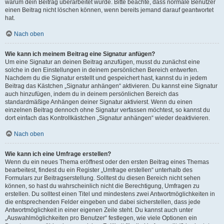
warum dein Beitrag überarbeitet wurde. Bitte beachte, dass normale Benutzer
einen Beitrag nicht löschen können, wenn bereits jemand darauf geantwortet
hat.
Nach oben
Wie kann ich meinem Beitrag eine Signatur anfügen?
Um eine Signatur an deinen Beitrag anzufügen, musst du zunächst eine
solche in den Einstellungen in deinem persönlichen Bereich entwerfen.
Nachdem du die Signatur erstellt und gespeichert hast, kannst du in jedem
Beitrag das Kästchen „Signatur anhängen“ aktivieren. Du kannst eine Signatur
auch hinzufügen, indem du in deinem persönlichen Bereich das
standardmäßige Anhängen deiner Signatur aktivierst. Wenn du einen
einzelnen Beitrag dennoch ohne Signatur verfassen möchtest, so kannst du
dort einfach das Kontrollkästchen „Signatur anhängen“ wieder deaktivieren.
Nach oben
Wie kann ich eine Umfrage erstellen?
Wenn du ein neues Thema eröffnest oder den ersten Beitrag eines Themas
bearbeitest, findest du ein Register „Umfrage erstellen“ unterhalb des
Formulars zur Beitragserstellung. Solltest du diesen Bereich nicht sehen
können, so hast du wahrscheinlich nicht die Berechtigung, Umfragen zu
erstellen. Du solltest einen Titel und mindestens zwei Antwortmöglichkeiten in
die entsprechenden Felder eingeben und dabei sicherstellen, dass jede
Antwortmöglichkeit in einer eigenen Zeile steht. Du kannst auch unter
„Auswahlmöglichkeiten pro Benutzer“ festlegen, wie viele Optionen ein