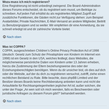
Wozu muss ich mich registrieren?
Eine Registrierung ist nicht unbedingt zwingend. Die Board-Administration
dieses Forums entscheidet, ob du registriert sein musst, um Beiträge zu
schreiben. Auf jeden Fall erhältst du als registriertes Mitglied Zugriff auf
zusätzliche Funktionen, die Gästen nicht zur Verfügung stehen: zum Beispiel
Avatarbilder, Private Nachrichten, E-Mail-Versand an andere Mitglieder, Beitritt
zu Benutzergruppen und so weiter. Wir empfehlen dir eine Anmeldung, da sie
schnell erledigt ist und dir zahlreiche Vorteile bietet.
Nach oben
Was ist COPPA?
COPPA, ausgeschrieben Children’s Online Privacy Protection Act of 1998
(deutsch: Gesetz zum Schutz der Privatsphäre von Kindern im Internet von
1998) ist ein Gesetz in den USA, welches festlegt, dass Websites, die
möglicherweise persönliche Daten von Kindern unter 13 Jahren erheben,
hierzu die Zustimmung der Eltern beziehungsweise des oder der
Erziehungsberechtigten benötigen. Wenn du dir unsicher bist, ob dies auf dich
oder die Website, auf der du dich zu registrieren versuchst, zutrifft, ziehe einen
rechtlichen Beistand zu Rate. Bitte beachte, dass phpBB Limited und der
Besitzer dieses Boards keine Rechtsberatung anbieten kann und nicht die
Anlaufstelle für Rechtsangelegenheiten jeglicher Art ist; außer solchen, die
unter der Frage „An wen soll ich mich wenden, falls es Beschwerden oder
juristische Anfragen zu diesem Forum gibt?“ behandelt werden.
Nach oben