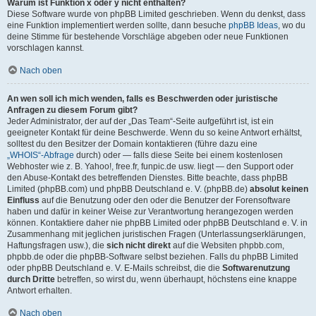
Warum ist Funktion x oder y nicht enthalten?
Diese Software wurde von phpBB Limited geschrieben. Wenn du denkst, dass
eine Funktion implementiert werden sollte, dann besuche
phpBB Ideas
, wo du
deine Stimme für bestehende Vorschläge abgeben oder neue Funktionen
vorschlagen kannst.
Nach oben
An wen soll ich mich wenden, falls es Beschwerden oder juristische
Anfragen zu diesem Forum gibt?
Jeder Administrator, der auf der „Das Team“-Seite aufgeführt ist, ist ein
geeigneter Kontakt für deine Beschwerde. Wenn du so keine Antwort erhältst,
solltest du den Besitzer der Domain kontaktieren (führe dazu eine
„WHOIS“-Abfrage
durch) oder — falls diese Seite bei einem kostenlosen
Webhoster wie z. B. Yahoo!, free.fr, funpic.de usw. liegt — den Support oder
den Abuse-Kontakt des betreffenden Dienstes. Bitte beachte, dass phpBB
Limited (phpBB.com) und phpBB Deutschland e. V. (phpBB.de)
absolut keinen
Einfluss
auf die Benutzung oder den oder die Benutzer der Forensoftware
haben und dafür in keiner Weise zur Verantwortung herangezogen werden
können. Kontaktiere daher nie phpBB Limited oder phpBB Deutschland e. V. in
Zusammenhang mit jeglichen juristischen Fragen (Unterlassungserklärungen,
Haftungsfragen usw.), die
sich nicht direkt
auf die Websiten phpbb.com,
phpbb.de oder die phpBB-Software selbst beziehen. Falls du phpBB Limited
oder phpBB Deutschland e. V. E-Mails schreibst, die die
Softwarenutzung
durch Dritte
betreffen, so wirst du, wenn überhaupt, höchstens eine knappe
Antwort erhalten.
Nach oben