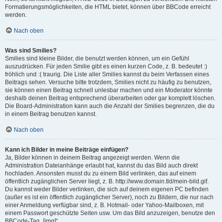
Formatierungsmöglichkeiten, die HTML bietet, können über BBCode erreicht
werden.
Nach oben
Was sind Smilies?
Smilies sind kleine Bilder, die benutzt werden können, um ein Gefühl
auszudrücken. Für jeden Smilie gibt es einen kurzen Code, z. B. bedeutet :)
fröhlich und :( traurig. Die Liste aller Smilies kannst du beim Verfassen eines
Beitrags sehen. Versuche bitte trotzdem, Smilies nicht zu häufig zu benutzen,
sie können einen Beitrag schnell unlesbar machen und ein Moderator könnte
deshalb deinen Beitrag entsprechend überarbeiten oder gar komplett löschen.
Die Board-Administration kann auch die Anzahl der Smilies begrenzen, die du
in einem Beitrag benutzen kannst.
Nach oben
Kann ich Bilder in meine Beiträge einfügen?
Ja, Bilder können in deinem Beitrag angezeigt werden. Wenn die
Administration Dateianhänge erlaubt hat, kannst du das Bild auch direkt
hochladen. Ansonsten musst du zu einem Bild verlinken, das auf einem
öffentlich zugänglichen Server liegt, z. B. http://www.domain.tld/mein-bild.gif.
Du kannst weder Bilder verlinken, die sich auf deinem eigenen PC befinden
(außer es ist ein öffentlich zugänglicher Server), noch zu Bildern, die nur nach
einer Anmeldung verfügbar sind, z. B. Hotmail- oder Yahoo-Mailboxen, mit
einem Passwort geschützte Seiten usw. Um das Bild anzuzeigen, benutze den
BBCode-Tag „[img]“.