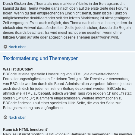
Durch Klicken des „Thema als neu markieren“-Links in der Beitragsansicht
kannst du das Thema wieder ganz nach oben auf die erste Seite des Forums
holen. Wenn du den entsprechenden Link nicht siehst, dann ist die Funktion
möglicherweise deaktiviert oder seit der letzten Markierung ist nicht genügend
Zeit vergangen. Es ist auch möglich, das Thema nach oben zu holen, indem du
einfach eine Antwort darauf schreibst. Stelle jedoch sicher, dass du die Regeln
dieses Boards beachtest! Es wird meist nicht gerne gesehen, wenn ohne
triftigen Grund auf alte oder abgeschlossene Themen geantwortet wird.
Nach oben
Textformatierung und Thementypen
Was ist BBCode?
BBCode ist eine spezielle Umsetzung von HTML, die dir weitreichende
Formatierungsmöglichkeiten für deinen Text gibt. Die Rechte zur Verwendung
von BBCode werden durch die Board-Administration vergeben, können jedoch
auch durch dich für jeden einzelnen Beitrag deaktiviert werden. BBCode ist
ähnlich wie HTML aufgebaut, jedoch werden Tags von eckigen („[“ und „]“) statt
spitzen („<“ und „>“) Klammern eingeschlossen. Weitere Informationen zu
BBCode findest du auf einer speziellen Hilfe-Seite, die von der Seite zur
Beitragserstellung aus zugänglich ist.
Nach oben
Kann ich HTML benutzen?
Nein, es ist nicht möglich, HTML-Code in Beiträgen zu verwenden. Die meisten