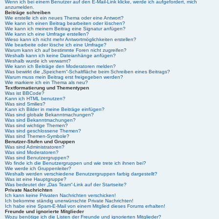
Wenn ich bei einem Benutzer auf den E-Mail-Link klicke, werde ich aufgefordert, mich
anzumelden.
Beiträge schreiben
Wie erstelle ich ein neues Thema oder eine Antwort?
Wie kann ich einen Beitrag bearbeiten oder löschen?
Wie kann ich meinem Beitrag eine Signatur anfügen?
Wie kann ich eine Umfrage erstellen?
Wieso kann ich nicht mehr Antwortmöglichkeiten erstellen?
Wie bearbeite oder lösche ich eine Umfrage?
Warum kann ich auf bestimmte Foren nicht zugreifen?
Weshalb kann ich keine Dateianhänge anfügen?
Weshalb wurde ich verwarnt?
Wie kann ich Beiträge den Moderatoren melden?
Was bewirkt die „Speichern“-Schaltfläche beim Schreiben eines Beitrags?
Warum muss mein Beitrag erst freigegeben werden?
Wie markiere ich ein Thema als neu?
Textformatierung und Thementypen
Was ist BBCode?
Kann ich HTML benutzen?
Was sind Smilies?
Kann ich Bilder in meine Beiträge einfügen?
Was sind globale Bekanntmachungen?
Was sind Bekanntmachungen?
Was sind wichtige Themen?
Was sind geschlossene Themen?
Was sind Themen-Symbole?
Benutzer-Stufen und Gruppen
Was sind Administratoren?
Was sind Moderatoren?
Was sind Benutzergruppen?
Wo finde ich die Benutzergruppen und wie trete ich ihnen bei?
Wie werde ich Gruppenleiter?
Weshalb werden verschiedene Benutzergruppen farbig dargestellt?
Was ist eine Hauptgruppe?
Was bedeutet der „Das Team“-Link auf der Startseite?
Private Nachrichten
Ich kann keine Privaten Nachrichten verschicken!
Ich bekomme ständig unerwünschte Private Nachrichten!
Ich habe eine Spam-E-Mail von einem Mitglied dieses Forums erhalten!
Freunde und ignorierte Mitglieder
Wozu benötige ich die Listen der Freunde und ignorierten Mitglieder?