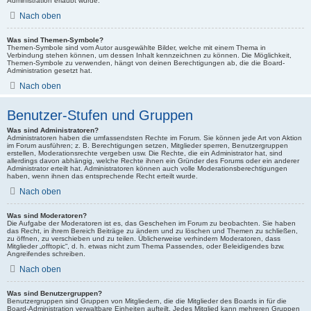
Administration erlaubt wurde.
Nach oben
Was sind Themen-Symbole?
Themen-Symbole sind vom Autor ausgewählte Bilder, welche mit einem Thema in
Verbindung stehen können, um dessen Inhalt kennzeichnen zu können. Die Möglichkeit,
Themen-Symbole zu verwenden, hängt von deinen Berechtigungen ab, die die Board-
Administration gesetzt hat.
Nach oben
Benutzer-Stufen und Gruppen
Was sind Administratoren?
Administratoren haben die umfassendsten Rechte im Forum. Sie können jede Art von Aktion
im Forum ausführen; z. B. Berechtigungen setzen, Mitglieder sperren, Benutzergruppen
erstellen, Moderationsrechte vergeben usw. Die Rechte, die ein Administrator hat, sind
allerdings davon abhängig, welche Rechte ihnen ein Gründer des Forums oder ein anderer
Administrator erteilt hat. Administratoren können auch volle Moderationsberechtigungen
haben, wenn ihnen das entsprechende Recht erteilt wurde.
Nach oben
Was sind Moderatoren?
Die Aufgabe der Moderatoren ist es, das Geschehen im Forum zu beobachten. Sie haben
das Recht, in ihrem Bereich Beiträge zu ändern und zu löschen und Themen zu schließen,
zu öffnen, zu verschieben und zu teilen. Üblicherweise verhindern Moderatoren, dass
Mitglieder „offtopic“, d. h. etwas nicht zum Thema Passendes, oder Beleidigendes bzw.
Angreifendes schreiben.
Nach oben
Was sind Benutzergruppen?
Benutzergruppen sind Gruppen von Mitgliedern, die die Mitglieder des Boards in für die
Board-Administration verwaltbare Einheiten aufteilt. Jedes Mitglied kann mehreren Gruppen