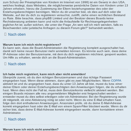
zum Schutz der Privatsphäre von Kindern im Internet von 1998) ist ein Gesetz in den USA,
welches festlegt, dass Websites, die möglicherweise persönliche Daten von Kindern unter 13
Jahren erheben, hierzu die Zustimmung der Eltern beziehungsweise des oder der
Erziehungsberechtigten benötigen. Wenn du dir unsicher bist, ob dies auf dich oder die
Website, auf der du dich zu registrieren versuchst, zutrifft, ziehe einen rechtlichen Beistand
zu Rate. Bitte beachte, dass phpBB Limited und der Besitzer dieses Boards keine
Rechtsberatung anbieten kann und nicht die Anlaufstelle für Rechtsangelegenheiten
jeglicher Art ist; außer solchen, die unter der Frage „An wen soll ich mich wenden, falls es
Beschwerden oder juristische Anfragen zu diesem Forum gibt?“ behandelt werden.
Nach oben
Warum kann ich mich nicht registrieren?
Es kann sein, dass die Board-Administration die Registrierung komplett ausgeschaltet hat,
damit sich keine neuen Benutzer mehr anmelden können. Es könnte auch sein, dass deine
IP-Adresse oder der Benutzername, mit dem du dich registrieren möchtest, gesperrt wurden.
Um Hilfe zu erhalten, wende dich an die Board-Administration.
Nach oben
Ich habe mich registriert, kann mich aber nicht anmelden!
Überprüfe zuerst, ob du den richtigen Benutzernamen und das richtige Passwort
eingegeben hast. Wenn diese stimmen, dann gibt es zwei Möglichkeiten. Wenn
COPPA
aktiviert ist und du angegeben hast, dass du unter 13 Jahre alt bist, musst du bzw. einer
deiner Eltern oder deiner Erziehungsberechtigten den Anweisungen folgen, die du erhalten
hast. Wenn dies nicht der Fall ist, muss dein Benutzerkonto vielleicht aktiviert werden. Bei
einigen Boards müssen alle neu angemeldeten Mitglieder erst freigeschaltet werden –
entweder musst du dies selbst erledigen oder ein Administrator. Bei der Registrierung wurde
dir mitgeteilt, ob eine Aktivierung nötig ist oder nicht. Wenn du eine E-Mail erhalten hast,
folge den dort enthaltenen Anweisungen. Ansonsten prüfe, ob du deine E-Mail-Adresse
korrekt eingegeben hast oder die E-Mail von einem Spam-Filter blockiert wurde. Wenn du dir
sicher bist, dass deine E-Mail-Adresse korrekt eingegeben wurde, dann kontaktiere einen
Administrator.
Nach oben
Warum kann ich mich nicht anmelden?