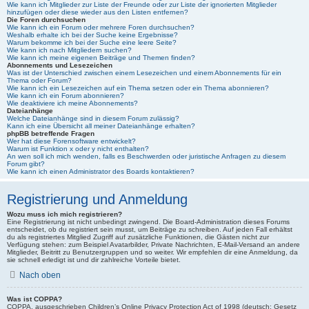
Wie kann ich Mitglieder zur Liste der Freunde oder zur Liste der ignorierten Mitglieder
hinzufügen oder diese wieder aus den Listen entfernen?
Die Foren durchsuchen
Wie kann ich ein Forum oder mehrere Foren durchsuchen?
Weshalb erhalte ich bei der Suche keine Ergebnisse?
Warum bekomme ich bei der Suche eine leere Seite?
Wie kann ich nach Mitgliedern suchen?
Wie kann ich meine eigenen Beiträge und Themen finden?
Abonnements und Lesezeichen
Was ist der Unterschied zwischen einem Lesezeichen und einem Abonnements für ein
Thema oder Forum?
Wie kann ich ein Lesezeichen auf ein Thema setzen oder ein Thema abonnieren?
Wie kann ich ein Forum abonnieren?
Wie deaktiviere ich meine Abonnements?
Dateianhänge
Welche Dateianhänge sind in diesem Forum zulässig?
Kann ich eine Übersicht all meiner Dateianhänge erhalten?
phpBB betreffende Fragen
Wer hat diese Forensoftware entwickelt?
Warum ist Funktion x oder y nicht enthalten?
An wen soll ich mich wenden, falls es Beschwerden oder juristische Anfragen zu diesem
Forum gibt?
Wie kann ich einen Administrator des Boards kontaktieren?
Registrierung und Anmeldung
Wozu muss ich mich registrieren?
Eine Registrierung ist nicht unbedingt zwingend. Die Board-Administration dieses Forums
entscheidet, ob du registriert sein musst, um Beiträge zu schreiben. Auf jeden Fall erhältst
du als registriertes Mitglied Zugriff auf zusätzliche Funktionen, die Gästen nicht zur
Verfügung stehen: zum Beispiel Avatarbilder, Private Nachrichten, E-Mail-Versand an andere
Mitglieder, Beitritt zu Benutzergruppen und so weiter. Wir empfehlen dir eine Anmeldung, da
sie schnell erledigt ist und dir zahlreiche Vorteile bietet.
Nach oben
Was ist COPPA?
COPPA, ausgeschrieben Children’s Online Privacy Protection Act of 1998 (deutsch: Gesetz