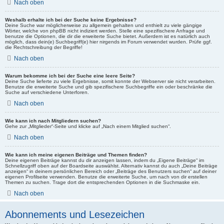
Nach oben
Weshalb erhalte ich bei der Suche keine Ergebnisse?
Deine Suche war möglicherweise zu allgemein gehalten und enthielt zu viele gängige
Wörter, welche von phpBB nicht indiziert werden. Stelle eine spezifischere Anfrage und
benutze die Optionen, die dir die erweiterte Suche bietet. Außerdem ist es natürlich auch
möglich, dass dein(e) Suchbegriff(e) hier nirgends im Forum verwendet wurden. Prüfe ggf.
die Rechtschreibung der Begriffe!
Nach oben
Warum bekomme ich bei der Suche eine leere Seite?
Deine Suche lieferte zu viele Ergebnisse, somit konnte der Webserver sie nicht verarbeiten.
Benutze die erweiterte Suche und gib spezifischere Suchbegriffe ein oder beschränke die
Suche auf verschiedene Unterforen.
Nach oben
Wie kann ich nach Mitgliedern suchen?
Gehe zur „Mitglieder“-Seite und klicke auf „Nach einem Mitglied suchen“.
Nach oben
Wie kann ich meine eigenen Beiträge und Themen finden?
Deine eigenen Beiträge kannst du dir anzeigen lassen, indem du „Eigene Beiträge“ im
Schnellzugriff oben auf der Boardseite auswählst. Alternativ kannst du auch „Deine Beiträge
anzeigen“ in deinem persönlichen Bereich oder „Beiträge des Benutzers suchen“ auf deiner
eigenen Profilseite verwenden. Benutze die erweiterte Suche, um nach von dir erstellen
Themen zu suchen. Trage dort die entsprechenden Optionen in die Suchmaske ein.
Nach oben
Abonnements und Lesezeichen