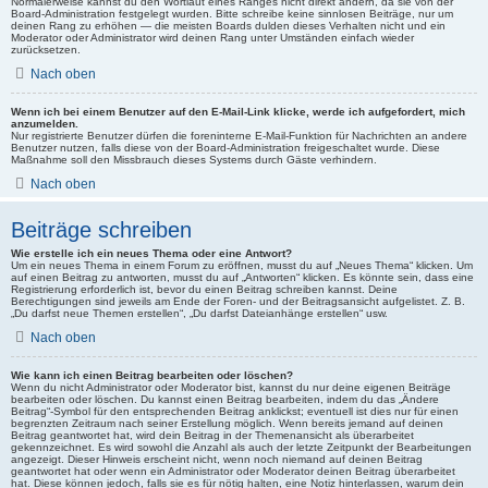
Normalerweise kannst du den Wortlaut eines Ranges nicht direkt ändern, da sie von der
Board-Administration festgelegt wurden. Bitte schreibe keine sinnlosen Beiträge, nur um
deinen Rang zu erhöhen — die meisten Boards dulden dieses Verhalten nicht und ein
Moderator oder Administrator wird deinen Rang unter Umständen einfach wieder
zurücksetzen.
Nach oben
Wenn ich bei einem Benutzer auf den E-Mail-Link klicke, werde ich aufgefordert, mich
anzumelden.
Nur registrierte Benutzer dürfen die foreninterne E-Mail-Funktion für Nachrichten an andere
Benutzer nutzen, falls diese von der Board-Administration freigeschaltet wurde. Diese
Maßnahme soll den Missbrauch dieses Systems durch Gäste verhindern.
Nach oben
Beiträge schreiben
Wie erstelle ich ein neues Thema oder eine Antwort?
Um ein neues Thema in einem Forum zu eröffnen, musst du auf „Neues Thema“ klicken. Um
auf einen Beitrag zu antworten, musst du auf „Antworten“ klicken. Es könnte sein, dass eine
Registrierung erforderlich ist, bevor du einen Beitrag schreiben kannst. Deine
Berechtigungen sind jeweils am Ende der Foren- und der Beitragsansicht aufgelistet. Z. B.
„Du darfst neue Themen erstellen“, „Du darfst Dateianhänge erstellen“ usw.
Nach oben
Wie kann ich einen Beitrag bearbeiten oder löschen?
Wenn du nicht Administrator oder Moderator bist, kannst du nur deine eigenen Beiträge
bearbeiten oder löschen. Du kannst einen Beitrag bearbeiten, indem du das „Ändere
Beitrag“-Symbol für den entsprechenden Beitrag anklickst; eventuell ist dies nur für einen
begrenzten Zeitraum nach seiner Erstellung möglich. Wenn bereits jemand auf deinen
Beitrag geantwortet hat, wird dein Beitrag in der Themenansicht als überarbeitet
gekennzeichnet. Es wird sowohl die Anzahl als auch der letzte Zeitpunkt der Bearbeitungen
angezeigt. Dieser Hinweis erscheint nicht, wenn noch niemand auf deinen Beitrag
geantwortet hat oder wenn ein Administrator oder Moderator deinen Beitrag überarbeitet
hat. Diese können jedoch, falls sie es für nötig halten, eine Notiz hinterlassen, warum dein