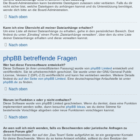
Die Board-Administration kann bestimmte Dateitypen zulassen oder verbieten. Falls du dir
nicht sicher bist, welche Dateitypen du anhängen kannst und du Unterstützung benötigst,
wende dich bitte an die Board-Administration.
Nach oben
Kann ich eine Übersicht all meiner Dateianhänge erhalten?
Um eine Liste all deiner Dateianhänge zu erhalten, gehe in den persönlichen Bereich. Dort
findest du unter „Einstieg“ einen Punkt „Dateianhänge verwalten“, über den du eine Liste
deiner Dateianhänge erhalten und diese verwalten kannst.
Nach oben
phpBB betreffende Fragen
Wer hat diese Forensoftware entwickelt?
Diese Software (in ihrer unmodifizierten Fassung) wurde von
phpBB Limited
entwickelt und
veröffentlicht. Sie ist urheberrechtlich geschützt. Sie wurde unter der GNU General Public
License, Version 2 (GPL-2.0) veröffentlicht und kann frei vertrieben werden. Weitere Details
findest du
auf der Seite von phpBB Limited
. Eine deutschsprachige Anlaufstelle ist unter
phpBB.de
zu finden.
Nach oben
Warum ist Funktion x oder y nicht enthalten?
Diese Software wurde von phpBB Limited geschrieben. Wenn du denkst, dass eine Funktion
implementiert werden sollte, dann besuche
phpBB Ideas
, wo du deine Stimme für
bestehende Vorschläge abgeben oder neue Funktionen vorschlagen kannst.
Nach oben
An wen soll ich mich wenden, falls es Beschwerden oder juristische Anfragen zu
diesem Forum gibt?
Jeder Administrator, der auf der „Das Team“-Seite aufgeführt ist, ist ein geeigneter Kontakt
für deine Beschwerde. Wenn du so keine Antwort erhältst, solltest du den Besitzer der