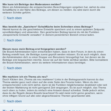
Wie kann ich Beiträge den Moderatoren melden?
Wenn ein Administrator die entsprechenden Berechtigungen vergeben hat, siehst du eine
Schaltfläche in der Nähe des Beitrags, um diesen zu melden. Du wirst dann durch die
weiteren Schritte geführt.
Nach oben
Was bewirkt die „Speichern“-Schaltfläche beim Schreiben eines Beitrags?
Hiermit kannst du die geschriebene Entwürfe speichern und zu einem späteren Zeitpunkt
vervollständigen und absenden. Den gesicherten Beitrag kannst du mit der Funktion
„Gespeicherte Entwürfe verwalten“ in deinem persönlichen Bereich erneut laden.
Nach oben
Warum muss mein Beitrag erst freigegeben werden?
Die Board-Administration kann entschieden haben, dass in dem Forum, in dem du einen
Beitrag erstellt hast, die Beiträge zuerst geprüft werden müssen. Es ist auch möglich, dass
die Administration dich zu einer Gruppe von Benutzern hinzugefügt hat, bei denen sie die
Beiträge erst begutachten möchte, bevor sie auf der Seite sichtbar werden. Bitte kontaktiere
die Board-Administration, wenn du weitere Informationen dazu benötigst.
Nach oben
Wie markiere ich ein Thema als neu?
Durch Klicken des „Thema als neu markieren“-Links in der Beitragsansicht kannst du das
Thema wieder ganz nach oben auf die erste Seite des Forums holen. Wenn du den
entsprechenden Link nicht siehst, dann ist die Funktion möglicherweise deaktiviert oder seit
der letzten Markierung ist nicht genügend Zeit vergangen. Es ist auch möglich, das Thema
nach oben zu holen, indem du einfach eine Antwort darauf schreibst. Stelle jedoch sicher,
dass du die Regeln dieses Boards beachtest! Es wird meist nicht gerne gesehen, wenn
ohne triftigen Grund auf alte oder abgeschlossene Themen geantwortet wird.
Nach oben