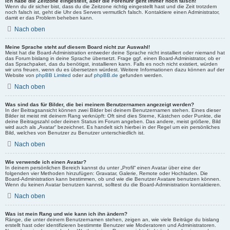
Ich habe die Zeitzone eingestellt, aber die Forenuhr geht immer noch falsch!
Wenn du dir sicher bist, dass du die Zeitzone richtig eingestellt hast und die Zeit trotzdem
noch falsch ist, geht die Uhr des Servers vermutlich falsch. Kontaktiere einen Administrator,
damit er das Problem beheben kann.
Nach oben
Meine Sprache steht auf diesem Board nicht zur Auswahl!
Meist hat die Board-Administration entweder deine Sprache nicht installiert oder niemand hat
das Forum bislang in deine Sprache übersetzt. Frage ggf. einen Board-Administrator, ob er
das Sprachpaket, das du benötigst, installieren kann. Falls es noch nicht existiert, würden
wir uns freuen, wenn du es übersetzen würdest. Weitere Informationen dazu können auf der
Website von
phpBB Limited
oder auf
phpBB.de
gefunden werden.
Nach oben
Was sind das für Bilder, die bei meinem Benutzernamen angezeigt werden?
In der Beitragsansicht können zwei Bilder bei deinem Benutzernamen stehen. Eines dieser
Bilder ist meist mit deinem Rang verknüpft: Oft sind dies Sterne, Kästchen oder Punkte, die
deine Beitragszahl oder deinen Status im Forum angeben. Das andere, meist größere, Bild
wird auch als „Avatar“ bezeichnet. Es handelt sich hierbei in der Regel um ein persönliches
Bild, welches von Benutzer zu Benutzer unterschiedlich ist.
Nach oben
Wie verwende ich einen Avatar?
In deinem persönlichen Bereich kannst du unter „Profil“ einen Avatar über eine der
folgenden vier Methoden hinzufügen: Gravatar, Galerie, Remote oder Hochladen. Die
Board-Administration kann bestimmen, ob und wie die Benutzer Avatare benutzen können.
Wenn du keinen Avatar benutzen kannst, solltest du die Board-Administration kontaktieren.
Nach oben
Was ist mein Rang und wie kann ich ihn ändern?
Ränge, die unter deinem Benutzernamen stehen, zeigen an, wie viele Beiträge du bislang
erstellt hast oder identifizieren bestimmte Benutzer wie Moderatoren und Administratoren.