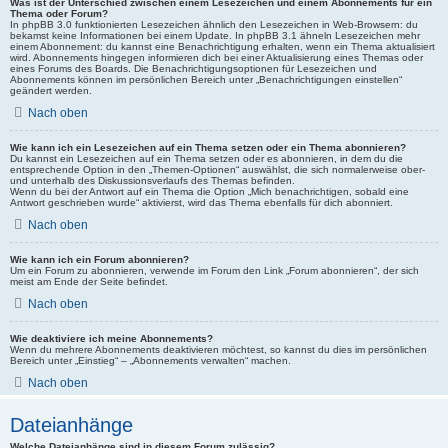
Was ist der Unterschied zwischen einem Lesezeichen und einem Abonnements für ein
Thema oder Forum?
In phpBB 3.0 funktionierten Lesezeichen ähnlich den Lesezeichen in Web-Browsern: du
bekamst keine Informationen bei einem Update. In phpBB 3.1 ähneln Lesezeichen mehr
einem Abonnement: du kannst eine Benachrichtigung erhalten, wenn ein Thema aktualisiert
wird. Abonnements hingegen informieren dich bei einer Aktualisierung eines Themas oder
eines Forums des Boards. Die Benachrichtigungsoptionen für Lesezeichen und
Abonnements können im persönlichen Bereich unter „Benachrichtigungen einstellen“
geändert werden.
Nach oben
Wie kann ich ein Lesezeichen auf ein Thema setzen oder ein Thema abonnieren?
Du kannst ein Lesezeichen auf ein Thema setzen oder es abonnieren, in dem du die
entsprechende Option in den „Themen-Optionen“ auswählst, die sich normalerweise ober-
und unterhalb des Diskussionsverlaufs des Themas befinden.
Wenn du bei der Antwort auf ein Thema die Option „Mich benachrichtigen, sobald eine
Antwort geschrieben wurde“ aktivierst, wird das Thema ebenfalls für dich abonniert.
Nach oben
Wie kann ich ein Forum abonnieren?
Um ein Forum zu abonnieren, verwende im Forum den Link „Forum abonnieren“, der sich
meist am Ende der Seite befindet.
Nach oben
Wie deaktiviere ich meine Abonnements?
Wenn du mehrere Abonnements deaktivieren möchtest, so kannst du dies im persönlichen
Bereich unter „Einstieg“ – „Abonnements verwalten“ machen.
Nach oben
Dateianhänge
Welche Dateianhänge sind in diesem Forum zulässig?