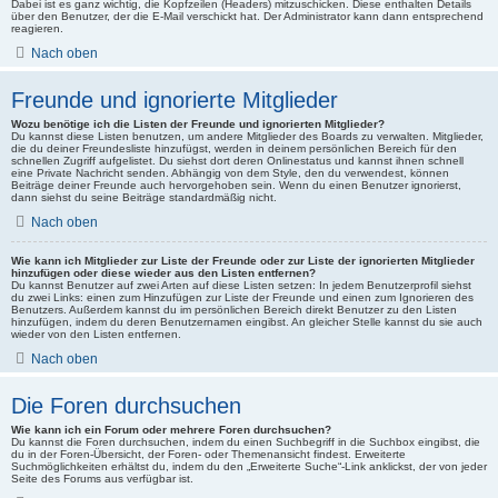
Dabei ist es ganz wichtig, die Kopfzeilen (Headers) mitzuschicken. Diese enthalten Details
über den Benutzer, der die E-Mail verschickt hat. Der Administrator kann dann entsprechend
reagieren.
Nach oben
Freunde und ignorierte Mitglieder
Wozu benötige ich die Listen der Freunde und ignorierten Mitglieder?
Du kannst diese Listen benutzen, um andere Mitglieder des Boards zu verwalten. Mitglieder,
die du deiner Freundesliste hinzufügst, werden in deinem persönlichen Bereich für den
schnellen Zugriff aufgelistet. Du siehst dort deren Onlinestatus und kannst ihnen schnell
eine Private Nachricht senden. Abhängig von dem Style, den du verwendest, können
Beiträge deiner Freunde auch hervorgehoben sein. Wenn du einen Benutzer ignorierst,
dann siehst du seine Beiträge standardmäßig nicht.
Nach oben
Wie kann ich Mitglieder zur Liste der Freunde oder zur Liste der ignorierten Mitglieder
hinzufügen oder diese wieder aus den Listen entfernen?
Du kannst Benutzer auf zwei Arten auf diese Listen setzen: In jedem Benutzerprofil siehst
du zwei Links: einen zum Hinzufügen zur Liste der Freunde und einen zum Ignorieren des
Benutzers. Außerdem kannst du im persönlichen Bereich direkt Benutzer zu den Listen
hinzufügen, indem du deren Benutzernamen eingibst. An gleicher Stelle kannst du sie auch
wieder von den Listen entfernen.
Nach oben
Die Foren durchsuchen
Wie kann ich ein Forum oder mehrere Foren durchsuchen?
Du kannst die Foren durchsuchen, indem du einen Suchbegriff in die Suchbox eingibst, die
du in der Foren-Übersicht, der Foren- oder Themenansicht findest. Erweiterte
Suchmöglichkeiten erhältst du, indem du den „Erweiterte Suche“-Link anklickst, der von jeder
Seite des Forums aus verfügbar ist.