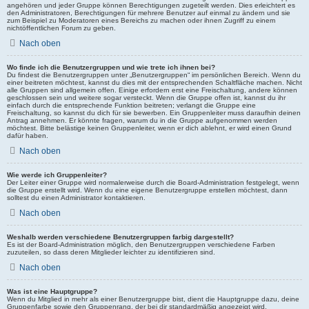
angehören und jeder Gruppe können Berechtigungen zugeteilt werden. Dies erleichtert es
den Administratoren, Berechtigungen für mehrere Benutzer auf einmal zu ändern und sie
zum Beispiel zu Moderatoren eines Bereichs zu machen oder ihnen Zugriff zu einem
nichtöffentlichen Forum zu geben.
Nach oben
Wo finde ich die Benutzergruppen und wie trete ich ihnen bei?
Du findest die Benutzergruppen unter „Benutzergruppen“ im persönlichen Bereich. Wenn du
einer beitreten möchtest, kannst du dies mit der entsprechenden Schaltfläche machen. Nicht
alle Gruppen sind allgemein offen. Einige erfordern erst eine Freischaltung, andere können
geschlossen sein und weitere sogar versteckt. Wenn die Gruppe offen ist, kannst du ihr
einfach durch die entsprechende Funktion beitreten; verlangt die Gruppe eine
Freischaltung, so kannst du dich für sie bewerben. Ein Gruppenleiter muss daraufhin deinen
Antrag annehmen. Er könnte fragen, warum du in die Gruppe aufgenommen werden
möchtest. Bitte belästige keinen Gruppenleiter, wenn er dich ablehnt, er wird einen Grund
dafür haben.
Nach oben
Wie werde ich Gruppenleiter?
Der Leiter einer Gruppe wird normalerweise durch die Board-Administration festgelegt, wenn
die Gruppe erstellt wird. Wenn du eine eigene Benutzergruppe erstellen möchtest, dann
solltest du einen Administrator kontaktieren.
Nach oben
Weshalb werden verschiedene Benutzergruppen farbig dargestellt?
Es ist der Board-Administration möglich, den Benutzergruppen verschiedene Farben
zuzuteilen, so dass deren Mitglieder leichter zu identifizieren sind.
Nach oben
Was ist eine Hauptgruppe?
Wenn du Mitglied in mehr als einer Benutzergruppe bist, dient die Hauptgruppe dazu, deine
Gruppenfarbe sowie den Gruppenrang, der bei dir standardmäßig angezeigt wird,