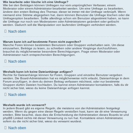
Wie bearbeite oder lösche ich eine Umfrage?
Wie bei den Beiträgen können Umfragen nur vom ursprünglichen Verfasser, einem
Moderator oder einem Administrator bearbeitet werden. Um eine Umfrage zu bearbeiten,
ändere den ersten Beitrag des Themas; dieser ist immer mit der Umfrage verknüpft. Wenn
niemand eine Stimme abgegeben hat, dann können Benutzer die Umfrage löschen oder die
Umfrageoption bearbeiten. Sollte allerdings schon ein Benutzer abgestimmt haben, so kann
die Umfrage nur noch von Moderatoren oder Administratoren geändert oder gelöscht
werden. Dadurch soll die Manipulation von laufenden Umfragen verhindert werden.
Nach oben
Warum kann ich auf bestimmte Foren nicht zugreifen?
Manche Foren können bestimmten Benutzern oder Gruppen vorbehalten sein. Um diese
einzusehen, Beiträge zu lesen, zu schreiben oder andere Vorgänge durchzuführen,
brauchst du möglicherweise besondere Berechtigungen. Frage einen Moderator oder
Administrator nach entsprechenden Berechtigungen.
Nach oben
Weshalb kann ich keine Dateianhänge anfügen?
Rechte für Dateianhänge können für Foren, Gruppen und einzelne Benutzer vergeben
werden. Die Board-Administration hat es möglicherweise nicht erlaubt, Dateianhänge in dem
Forum anzufügen, in dem du deinen Beitrag verfassen möchtest, oder nur bestimmte
Gruppen dürfen Dateien hochladen. Du kannst einen Administrator kontaktieren, falls du dir
nicht sicher bist, wieso du keine Dateianhänge anfügen kannst.
Nach oben
Weshalb wurde ich verwarnt?
In jedem Board gibt es eigene Regeln, die meistens von der Administration festgelegt
werden. Wenn du gegen eine dieser Regeln verstoßen hast, kann sie dir eine Verwarnung
erteilen. Bitte beachte, dass dies die Entscheidung der Administration dieses Boards ist und
phpBB Limited nichts mit dieser Verwarnung zu tun hat. Kontaktiere einen Administrator,
sofern du die nicht sicher bist, wieso du verwarnt wurdest.
Nach oben