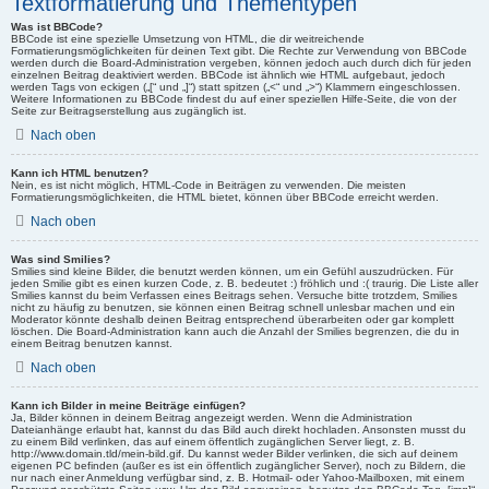
Textformatierung und Thementypen
Was ist BBCode?
BBCode ist eine spezielle Umsetzung von HTML, die dir weitreichende
Formatierungsmöglichkeiten für deinen Text gibt. Die Rechte zur Verwendung von BBCode
werden durch die Board-Administration vergeben, können jedoch auch durch dich für jeden
einzelnen Beitrag deaktiviert werden. BBCode ist ähnlich wie HTML aufgebaut, jedoch
werden Tags von eckigen („[“ und „]“) statt spitzen („<“ und „>“) Klammern eingeschlossen.
Weitere Informationen zu BBCode findest du auf einer speziellen Hilfe-Seite, die von der
Seite zur Beitragserstellung aus zugänglich ist.
Nach oben
Kann ich HTML benutzen?
Nein, es ist nicht möglich, HTML-Code in Beiträgen zu verwenden. Die meisten
Formatierungsmöglichkeiten, die HTML bietet, können über BBCode erreicht werden.
Nach oben
Was sind Smilies?
Smilies sind kleine Bilder, die benutzt werden können, um ein Gefühl auszudrücken. Für
jeden Smilie gibt es einen kurzen Code, z. B. bedeutet :) fröhlich und :( traurig. Die Liste aller
Smilies kannst du beim Verfassen eines Beitrags sehen. Versuche bitte trotzdem, Smilies
nicht zu häufig zu benutzen, sie können einen Beitrag schnell unlesbar machen und ein
Moderator könnte deshalb deinen Beitrag entsprechend überarbeiten oder gar komplett
löschen. Die Board-Administration kann auch die Anzahl der Smilies begrenzen, die du in
einem Beitrag benutzen kannst.
Nach oben
Kann ich Bilder in meine Beiträge einfügen?
Ja, Bilder können in deinem Beitrag angezeigt werden. Wenn die Administration
Dateianhänge erlaubt hat, kannst du das Bild auch direkt hochladen. Ansonsten musst du
zu einem Bild verlinken, das auf einem öffentlich zugänglichen Server liegt, z. B.
http://www.domain.tld/mein-bild.gif. Du kannst weder Bilder verlinken, die sich auf deinem
eigenen PC befinden (außer es ist ein öffentlich zugänglicher Server), noch zu Bildern, die
nur nach einer Anmeldung verfügbar sind, z. B. Hotmail- oder Yahoo-Mailboxen, mit einem