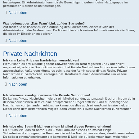
festzulegen. Ein Administrator kann dir die Berechtigung geben, deine Hauptgruppe im
persönlichen Bereich selbst festzulegen.
Nach oben
Was bedeutet der „Das Team“-Link auf der Startseite?
Auf dieser Seite findest du eine Auflistung des Forenteams, einschließlich der
Administratoren, der Moderatoren. Du findest hier auch weitere Informationen wie die Foren,
die diese im Einzelnen moderieren.
Nach oben
Private Nachrichten
Ich kann keine Privaten Nachrichten verschicken!
Hierfür kann es drei Gründe geben: Entweder bist du nicht registriert und / oder nicht
angemeldet, oder die Board-Administration hat Private Nachrichten für das komplette Forum
ausgeschaltet. Außerdem könnte es sein, dass der Administrator dir das Recht, Private
Nachrichten zu verschicken, entzogen hat. Kontaktiere einen Administrator, um weitere
Informationen zu erhalten.
Nach oben
Ich bekomme ständig unerwünschte Private Nachrichten!
Du kannst Private Nachrichten, die dir ein Mitglied sendet, automatisch löschen, indem du in
deinem persönlichen Bereich eine entsprechende Regel erstellst. Falls du belästigende
Nachrichten von jemandem erhältst, so kannst du dies auch einem Administrator melden.
Dieser kann dem betreffenden Mitglied dann verbieten, Private Nachrichten zu versenden.
Nach oben
Ich habe eine Spam-E-Mail von einem Mitglied dieses Forums erhalten!
Es tut uns leid, das zu hören. Das E-Mail-Formular dieses Forums hat einige
Sicherheitsvorkehrungen, die Benutzer, die solche Nachrichten senden, identifizieren sollen.
Du solltest einem Administrator die komplette E-Mail, die du bekommen hast, weiterleiten.