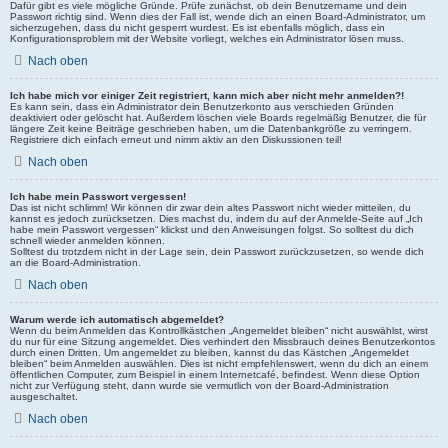
Dafür gibt es viele mögliche Gründe. Prüfe zunächst, ob dein Benutzername und dein
Passwort richtig sind. Wenn dies der Fall ist, wende dich an einen Board-Administrator, um
sicherzugehen, dass du nicht gesperrt wurdest. Es ist ebenfalls möglich, dass ein
Konfigurationsproblem mit der Website vorliegt, welches ein Administrator lösen muss.
Nach oben
Ich habe mich vor einiger Zeit registriert, kann mich aber nicht mehr anmelden?!
Es kann sein, dass ein Administrator dein Benutzerkonto aus verschieden Gründen
deaktiviert oder gelöscht hat. Außerdem löschen viele Boards regelmäßig Benutzer, die für
längere Zeit keine Beiträge geschrieben haben, um die Datenbankgröße zu verringern.
Registriere dich einfach erneut und nimm aktiv an den Diskussionen teil!
Nach oben
Ich habe mein Passwort vergessen!
Das ist nicht schlimm! Wir können dir zwar dein altes Passwort nicht wieder mitteilen, du
kannst es jedoch zurücksetzen. Dies machst du, indem du auf der Anmelde-Seite auf „Ich
habe mein Passwort vergessen“ klickst und den Anweisungen folgst. So solltest du dich
schnell wieder anmelden können.
Solltest du trotzdem nicht in der Lage sein, dein Passwort zurückzusetzen, so wende dich
an die Board-Administration.
Nach oben
Warum werde ich automatisch abgemeldet?
Wenn du beim Anmelden das Kontrollkästchen „Angemeldet bleiben“ nicht auswählst, wirst
du nur für eine Sitzung angemeldet. Dies verhindert den Missbrauch deines Benutzerkontos
durch einen Dritten. Um angemeldet zu bleiben, kannst du das Kästchen „Angemeldet
bleiben“ beim Anmelden auswählen. Dies ist nicht empfehlenswert, wenn du dich an einem
öffentlichen Computer, zum Beispiel in einem Internetcafé, befindest. Wenn diese Option
nicht zur Verfügung steht, dann wurde sie vermutlich von der Board-Administration
ausgeschaltet.
Nach oben