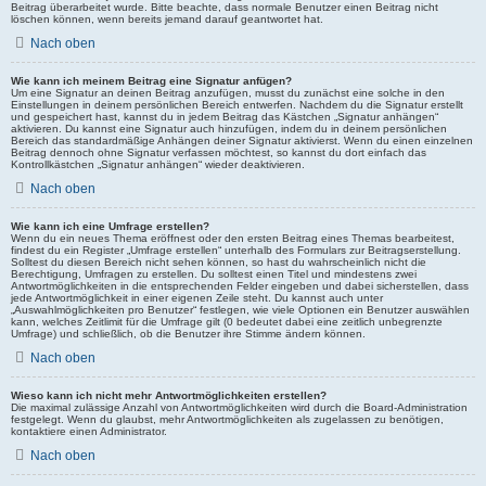
Beitrag überarbeitet wurde. Bitte beachte, dass normale Benutzer einen Beitrag nicht
löschen können, wenn bereits jemand darauf geantwortet hat.
Nach oben
Wie kann ich meinem Beitrag eine Signatur anfügen?
Um eine Signatur an deinen Beitrag anzufügen, musst du zunächst eine solche in den
Einstellungen in deinem persönlichen Bereich entwerfen. Nachdem du die Signatur erstellt
und gespeichert hast, kannst du in jedem Beitrag das Kästchen „Signatur anhängen“
aktivieren. Du kannst eine Signatur auch hinzufügen, indem du in deinem persönlichen
Bereich das standardmäßige Anhängen deiner Signatur aktivierst. Wenn du einen einzelnen
Beitrag dennoch ohne Signatur verfassen möchtest, so kannst du dort einfach das
Kontrollkästchen „Signatur anhängen“ wieder deaktivieren.
Nach oben
Wie kann ich eine Umfrage erstellen?
Wenn du ein neues Thema eröffnest oder den ersten Beitrag eines Themas bearbeitest,
findest du ein Register „Umfrage erstellen“ unterhalb des Formulars zur Beitragserstellung.
Solltest du diesen Bereich nicht sehen können, so hast du wahrscheinlich nicht die
Berechtigung, Umfragen zu erstellen. Du solltest einen Titel und mindestens zwei
Antwortmöglichkeiten in die entsprechenden Felder eingeben und dabei sicherstellen, dass
jede Antwortmöglichkeit in einer eigenen Zeile steht. Du kannst auch unter
„Auswahlmöglichkeiten pro Benutzer“ festlegen, wie viele Optionen ein Benutzer auswählen
kann, welches Zeitlimit für die Umfrage gilt (0 bedeutet dabei eine zeitlich unbegrenzte
Umfrage) und schließlich, ob die Benutzer ihre Stimme ändern können.
Nach oben
Wieso kann ich nicht mehr Antwortmöglichkeiten erstellen?
Die maximal zulässige Anzahl von Antwortmöglichkeiten wird durch die Board-Administration
festgelegt. Wenn du glaubst, mehr Antwortmöglichkeiten als zugelassen zu benötigen,
kontaktiere einen Administrator.
Nach oben