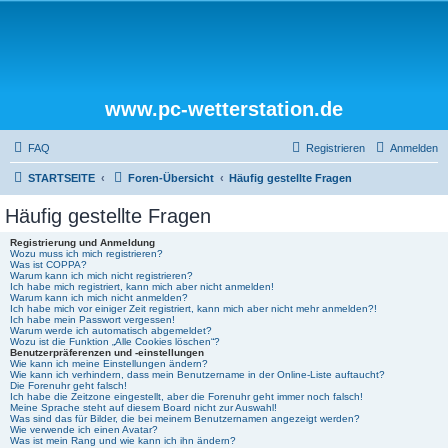
www.pc-wetterstation.de
FAQ
Registrieren
Anmelden
STARTSEITE
Foren-Übersicht
Häufig gestellte Fragen
Häufig gestellte Fragen
Registrierung und Anmeldung
Wozu muss ich mich registrieren?
Was ist COPPA?
Warum kann ich mich nicht registrieren?
Ich habe mich registriert, kann mich aber nicht anmelden!
Warum kann ich mich nicht anmelden?
Ich habe mich vor einiger Zeit registriert, kann mich aber nicht mehr anmelden?!
Ich habe mein Passwort vergessen!
Warum werde ich automatisch abgemeldet?
Wozu ist die Funktion „Alle Cookies löschen“?
Benutzerpräferenzen und -einstellungen
Wie kann ich meine Einstellungen ändern?
Wie kann ich verhindern, dass mein Benutzername in der Online-Liste auftaucht?
Die Forenuhr geht falsch!
Ich habe die Zeitzone eingestellt, aber die Forenuhr geht immer noch falsch!
Meine Sprache steht auf diesem Board nicht zur Auswahl!
Was sind das für Bilder, die bei meinem Benutzernamen angezeigt werden?
Wie verwende ich einen Avatar?
Was ist mein Rang und wie kann ich ihn ändern?