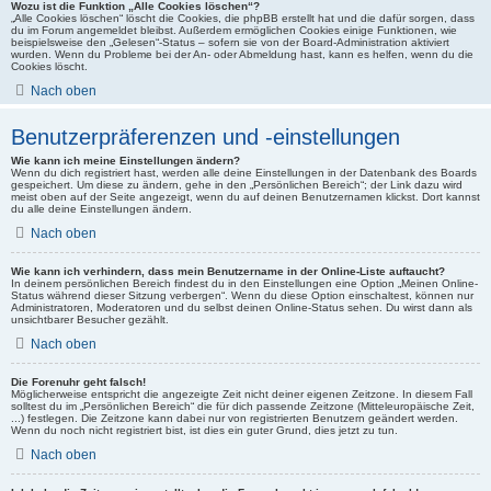
Wozu ist die Funktion „Alle Cookies löschen“?
„Alle Cookies löschen“ löscht die Cookies, die phpBB erstellt hat und die dafür sorgen, dass
du im Forum angemeldet bleibst. Außerdem ermöglichen Cookies einige Funktionen, wie
beispielsweise den „Gelesen“-Status – sofern sie von der Board-Administration aktiviert
wurden. Wenn du Probleme bei der An- oder Abmeldung hast, kann es helfen, wenn du die
Cookies löscht.
Nach oben
Benutzerpräferenzen und -einstellungen
Wie kann ich meine Einstellungen ändern?
Wenn du dich registriert hast, werden alle deine Einstellungen in der Datenbank des Boards
gespeichert. Um diese zu ändern, gehe in den „Persönlichen Bereich“; der Link dazu wird
meist oben auf der Seite angezeigt, wenn du auf deinen Benutzernamen klickst. Dort kannst
du alle deine Einstellungen ändern.
Nach oben
Wie kann ich verhindern, dass mein Benutzername in der Online-Liste auftaucht?
In deinem persönlichen Bereich findest du in den Einstellungen eine Option „Meinen Online-
Status während dieser Sitzung verbergen“. Wenn du diese Option einschaltest, können nur
Administratoren, Moderatoren und du selbst deinen Online-Status sehen. Du wirst dann als
unsichtbarer Besucher gezählt.
Nach oben
Die Forenuhr geht falsch!
Möglicherweise entspricht die angezeigte Zeit nicht deiner eigenen Zeitzone. In diesem Fall
solltest du im „Persönlichen Bereich“ die für dich passende Zeitzone (Mitteleuropäische Zeit,
...) festlegen. Die Zeitzone kann dabei nur von registrierten Benutzern geändert werden.
Wenn du noch nicht registriert bist, ist dies ein guter Grund, dies jetzt zu tun.
Nach oben