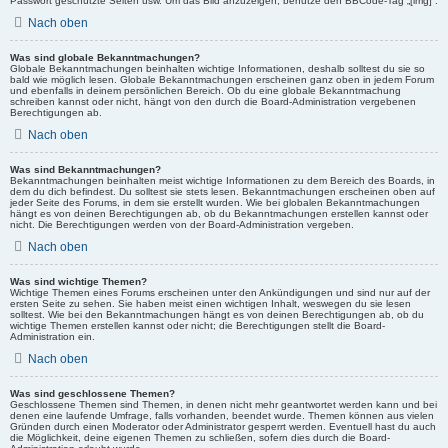
Passwort geschützte Seiten usw. Um das Bild anzuzeigen, benutze den BBCode-Tag „[img]“.
Nach oben
Was sind globale Bekanntmachungen?
Globale Bekanntmachungen beinhalten wichtige Informationen, deshalb solltest du sie so
bald wie möglich lesen. Globale Bekanntmachungen erscheinen ganz oben in jedem Forum
und ebenfalls in deinem persönlichen Bereich. Ob du eine globale Bekanntmachung
schreiben kannst oder nicht, hängt von den durch die Board-Administration vergebenen
Berechtigungen ab.
Nach oben
Was sind Bekanntmachungen?
Bekanntmachungen beinhalten meist wichtige Informationen zu dem Bereich des Boards, in
dem du dich befindest. Du solltest sie stets lesen. Bekanntmachungen erscheinen oben auf
jeder Seite des Forums, in dem sie erstellt wurden. Wie bei globalen Bekanntmachungen
hängt es von deinen Berechtigungen ab, ob du Bekanntmachungen erstellen kannst oder
nicht. Die Berechtigungen werden von der Board-Administration vergeben.
Nach oben
Was sind wichtige Themen?
Wichtige Themen eines Forums erscheinen unter den Ankündigungen und sind nur auf der
ersten Seite zu sehen. Sie haben meist einen wichtigen Inhalt, weswegen du sie lesen
solltest. Wie bei den Bekanntmachungen hängt es von deinen Berechtigungen ab, ob du
wichtige Themen erstellen kannst oder nicht; die Berechtigungen stellt die Board-
Administration ein.
Nach oben
Was sind geschlossene Themen?
Geschlossene Themen sind Themen, in denen nicht mehr geantwortet werden kann und bei
denen eine laufende Umfrage, falls vorhanden, beendet wurde. Themen können aus vielen
Gründen durch einen Moderator oder Administrator gesperrt werden. Eventuell hast du auch
die Möglichkeit, deine eigenen Themen zu schließen, sofern dies durch die Board-