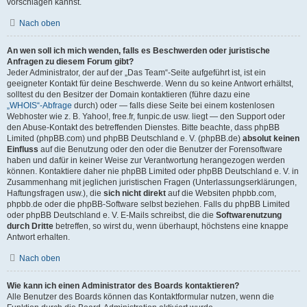
vorschlagen kannst.
Nach oben
An wen soll ich mich wenden, falls es Beschwerden oder juristische
Anfragen zu diesem Forum gibt?
Jeder Administrator, der auf der „Das Team“-Seite aufgeführt ist, ist ein
geeigneter Kontakt für deine Beschwerde. Wenn du so keine Antwort erhältst,
solltest du den Besitzer der Domain kontaktieren (führe dazu eine
„WHOIS“-Abfrage
durch) oder — falls diese Seite bei einem kostenlosen
Webhoster wie z. B. Yahoo!, free.fr, funpic.de usw. liegt — den Support oder
den Abuse-Kontakt des betreffenden Dienstes. Bitte beachte, dass phpBB
Limited (phpBB.com) und phpBB Deutschland e. V. (phpBB.de)
absolut keinen
Einfluss
auf die Benutzung oder den oder die Benutzer der Forensoftware
haben und dafür in keiner Weise zur Verantwortung herangezogen werden
können. Kontaktiere daher nie phpBB Limited oder phpBB Deutschland e. V. in
Zusammenhang mit jeglichen juristischen Fragen (Unterlassungserklärungen,
Haftungsfragen usw.), die
sich nicht direkt
auf die Websiten phpbb.com,
phpbb.de oder die phpBB-Software selbst beziehen. Falls du phpBB Limited
oder phpBB Deutschland e. V. E-Mails schreibst, die die
Softwarenutzung
durch Dritte
betreffen, so wirst du, wenn überhaupt, höchstens eine knappe
Antwort erhalten.
Nach oben
Wie kann ich einen Administrator des Boards kontaktieren?
Alle Benutzer des Boards können das Kontaktformular nutzen, wenn die