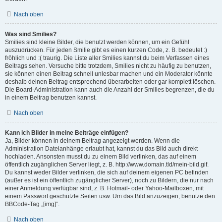
Nach oben
Was sind Smilies?
Smilies sind kleine Bilder, die benutzt werden können, um ein Gefühl
auszudrücken. Für jeden Smilie gibt es einen kurzen Code, z. B. bedeutet :)
fröhlich und :( traurig. Die Liste aller Smilies kannst du beim Verfassen eines
Beitrags sehen. Versuche bitte trotzdem, Smilies nicht zu häufig zu benutzen,
sie können einen Beitrag schnell unlesbar machen und ein Moderator könnte
deshalb deinen Beitrag entsprechend überarbeiten oder gar komplett löschen.
Die Board-Administration kann auch die Anzahl der Smilies begrenzen, die du
in einem Beitrag benutzen kannst.
Nach oben
Kann ich Bilder in meine Beiträge einfügen?
Ja, Bilder können in deinem Beitrag angezeigt werden. Wenn die
Administration Dateianhänge erlaubt hat, kannst du das Bild auch direkt
hochladen. Ansonsten musst du zu einem Bild verlinken, das auf einem
öffentlich zugänglichen Server liegt, z. B. http://www.domain.tld/mein-bild.gif.
Du kannst weder Bilder verlinken, die sich auf deinem eigenen PC befinden
(außer es ist ein öffentlich zugänglicher Server), noch zu Bildern, die nur nach
einer Anmeldung verfügbar sind, z. B. Hotmail- oder Yahoo-Mailboxen, mit
einem Passwort geschützte Seiten usw. Um das Bild anzuzeigen, benutze den
BBCode-Tag „[img]“.
Nach oben