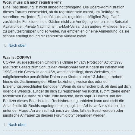
Wozu muss ich mich registrieren?
Eine Registrierung ist nicht unbedingt zwingend. Die Board-Administration
dieses Forums entscheidet, ob du registriert sein musst, um Beiträge zu
schreiben. Auf jeden Fall erhältst du als registriertes Mitglied Zugriff auf
zusätzliche Funktionen, die Gästen nicht zur Verfügung stehen: zum Beispiel
Avatarbilder, Private Nachrichten, E-Mail-Versand an andere Mitglieder, Beitritt
zu Benutzergruppen und so weiter. Wir empfehlen dir eine Anmeldung, da sie
schnell erledigt ist und dir zahlreiche Vorteile bietet.
Nach oben
Was ist COPPA?
COPPA, ausgeschrieben Children’s Online Privacy Protection Act of 1998
(deutsch: Gesetz zum Schutz der Privatsphäre von Kindern im Internet von
1998) ist ein Gesetz in den USA, welches festlegt, dass Websites, die
möglicherweise persönliche Daten von Kindern unter 13 Jahren erheben,
hierzu die Zustimmung der Eltern beziehungsweise des oder der
Erziehungsberechtigten benötigen. Wenn du dir unsicher bist, ob dies auf dich
oder die Website, auf der du dich zu registrieren versuchst, zutrifft, ziehe einen
rechtlichen Beistand zu Rate. Bitte beachte, dass phpBB Limited und der
Besitzer dieses Boards keine Rechtsberatung anbieten kann und nicht die
Anlaufstelle für Rechtsangelegenheiten jeglicher Art ist; außer solchen, die
unter der Frage „An wen soll ich mich wenden, falls es Beschwerden oder
juristische Anfragen zu diesem Forum gibt?“ behandelt werden.
Nach oben