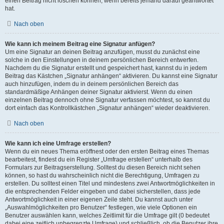
einen Beitrag nicht löschen können, wenn bereits jemand darauf geantwortet
hat.
Nach oben
Wie kann ich meinem Beitrag eine Signatur anfügen?
Um eine Signatur an deinen Beitrag anzufügen, musst du zunächst eine
solche in den Einstellungen in deinem persönlichen Bereich entwerfen.
Nachdem du die Signatur erstellt und gespeichert hast, kannst du in jedem
Beitrag das Kästchen „Signatur anhängen“ aktivieren. Du kannst eine Signatur
auch hinzufügen, indem du in deinem persönlichen Bereich das
standardmäßige Anhängen deiner Signatur aktivierst. Wenn du einen
einzelnen Beitrag dennoch ohne Signatur verfassen möchtest, so kannst du
dort einfach das Kontrollkästchen „Signatur anhängen“ wieder deaktivieren.
Nach oben
Wie kann ich eine Umfrage erstellen?
Wenn du ein neues Thema eröffnest oder den ersten Beitrag eines Themas
bearbeitest, findest du ein Register „Umfrage erstellen“ unterhalb des
Formulars zur Beitragserstellung. Solltest du diesen Bereich nicht sehen
können, so hast du wahrscheinlich nicht die Berechtigung, Umfragen zu
erstellen. Du solltest einen Titel und mindestens zwei Antwortmöglichkeiten in
die entsprechenden Felder eingeben und dabei sicherstellen, dass jede
Antwortmöglichkeit in einer eigenen Zeile steht. Du kannst auch unter
„Auswahlmöglichkeiten pro Benutzer“ festlegen, wie viele Optionen ein
Benutzer auswählen kann, welches Zeitlimit für die Umfrage gilt (0 bedeutet
dabei eine zeitlich unbegrenzte Umfrage) und schließlich, ob die Benutzer ihre