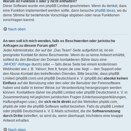
Warum ist Funktion x oder y nicht enthalten?
Diese Software wurde von phpBB Limited geschrieben. Wenn du denkst, dass
eine Funktion implementiert werden sollte, dann besuche
phpBB Ideas
, wo du
deine Stimme für bestehende Vorschläge abgeben oder neue Funktionen
vorschlagen kannst.
Nach oben
An wen soll ich mich wenden, falls es Beschwerden oder juristische
Anfragen zu diesem Forum gibt?
Jeder Administrator, der auf der „Das Team“-Seite aufgeführt ist, ist ein
geeigneter Kontakt für deine Beschwerde. Wenn du so keine Antwort erhältst,
solltest du den Besitzer der Domain kontaktieren (führe dazu eine
„WHOIS“-Abfrage
durch) oder — falls diese Seite bei einem kostenlosen
Webhoster wie z. B. Yahoo!, free.fr, funpic.de usw. liegt — den Support oder
den Abuse-Kontakt des betreffenden Dienstes. Bitte beachte, dass phpBB
Limited (phpBB.com) und phpBB Deutschland e. V. (phpBB.de)
absolut keinen
Einfluss
auf die Benutzung oder den oder die Benutzer der Forensoftware
haben und dafür in keiner Weise zur Verantwortung herangezogen werden
können. Kontaktiere daher nie phpBB Limited oder phpBB Deutschland e. V. in
Zusammenhang mit jeglichen juristischen Fragen (Unterlassungserklärungen,
Haftungsfragen usw.), die
sich nicht direkt
auf die Websiten phpbb.com,
phpbb.de oder die phpBB-Software selbst beziehen. Falls du phpBB Limited
oder phpBB Deutschland e. V. E-Mails schreibst, die die
Softwarenutzung
durch Dritte
betreffen, so wirst du, wenn überhaupt, höchstens eine knappe
Antwort erhalten.
Nach oben