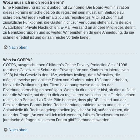
Wozu muss ich mich registrieren?
Eine Registrierung ist nicht unbedingt zwingend. Die Board-Administration
dieses Forums entscheidet, ob du registriert sein musst, um Beiträge zu
schreiben. Auf jeden Fall erhältst du als registriertes Mitglied Zugriff auf
zusätzliche Funktionen, die Gästen nicht zur Verfügung stehen: zum Beispiel
Avatarbilder, Private Nachrichten, E-Mail-Versand an andere Mitglieder, Beitritt
zu Benutzergruppen und so weiter. Wir empfehlen dir eine Anmeldung, da sie
schnell erledigt ist und dir zahlreiche Vorteile bietet.
Nach oben
Was ist COPPA?
COPPA, ausgeschrieben Children’s Online Privacy Protection Act of 1998
(deutsch: Gesetz zum Schutz der Privatsphäre von Kindern im Internet von
1998) ist ein Gesetz in den USA, welches festlegt, dass Websites, die
möglicherweise persönliche Daten von Kindern unter 13 Jahren erheben,
hierzu die Zustimmung der Eltern beziehungsweise des oder der
Erziehungsberechtigten benötigen. Wenn du dir unsicher bist, ob dies auf dich
oder die Website, auf der du dich zu registrieren versuchst, zutrifft, ziehe einen
rechtlichen Beistand zu Rate. Bitte beachte, dass phpBB Limited und der
Besitzer dieses Boards keine Rechtsberatung anbieten kann und nicht die
Anlaufstelle für Rechtsangelegenheiten jeglicher Art ist; außer solchen, die
unter der Frage „An wen soll ich mich wenden, falls es Beschwerden oder
juristische Anfragen zu diesem Forum gibt?“ behandelt werden.
Nach oben