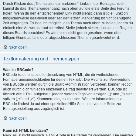
Durch Klicken des „Thema als neu markieren“-Links in der Beitragsansicht
kannst du das Thema wieder ganz nach oben auf die erste Seite des Forums
holen. Wenn du den entsprechenden Link nicht siehst, dann ist die Funktion
möglicherweise deaktiviert oder seit der letzten Markierung ist nicht genügend
Zeit vergangen. Es ist auch möglich, das Thema nach oben zu holen, indem du
einfach eine Antwort darauf schreibst. Stelle jedoch sicher, dass du die Regeln
dieses Boards beachtest! Es wird meist nicht gerne gesehen, wenn ohne
triftigen Grund auf alte oder abgeschlossene Themen geantwortet wird.
Nach oben
Textformatierung und Thementypen
Was ist BBCode?
BBCode ist eine spezielle Umsetzung von HTML, die dir weitreichende
Formatierungsmöglichkeiten für deinen Text gibt. Die Rechte zur Verwendung
von BBCode werden durch die Board-Administration vergeben, können jedoch
auch durch dich für jeden einzelnen Beitrag deaktiviert werden. BBCode ist
ähnlich wie HTML aufgebaut, jedoch werden Tags von eckigen („[“ und „]“) statt
spitzen („<“ und „>“) Klammern eingeschlossen. Weitere Informationen zu
BBCode findest du auf einer speziellen Hilfe-Seite, die von der Seite zur
Beitragserstellung aus zugänglich ist.
Nach oben
Kann ich HTML benutzen?
Nein, es ist nicht möglich, HTML-Code in Beiträgen zu verwenden. Die meisten