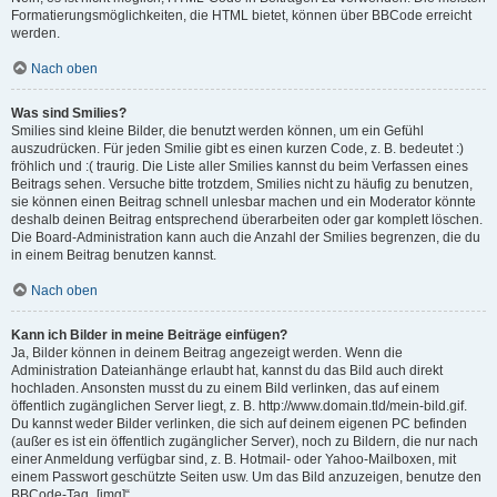
Formatierungsmöglichkeiten, die HTML bietet, können über BBCode erreicht
werden.
Nach oben
Was sind Smilies?
Smilies sind kleine Bilder, die benutzt werden können, um ein Gefühl
auszudrücken. Für jeden Smilie gibt es einen kurzen Code, z. B. bedeutet :)
fröhlich und :( traurig. Die Liste aller Smilies kannst du beim Verfassen eines
Beitrags sehen. Versuche bitte trotzdem, Smilies nicht zu häufig zu benutzen,
sie können einen Beitrag schnell unlesbar machen und ein Moderator könnte
deshalb deinen Beitrag entsprechend überarbeiten oder gar komplett löschen.
Die Board-Administration kann auch die Anzahl der Smilies begrenzen, die du
in einem Beitrag benutzen kannst.
Nach oben
Kann ich Bilder in meine Beiträge einfügen?
Ja, Bilder können in deinem Beitrag angezeigt werden. Wenn die
Administration Dateianhänge erlaubt hat, kannst du das Bild auch direkt
hochladen. Ansonsten musst du zu einem Bild verlinken, das auf einem
öffentlich zugänglichen Server liegt, z. B. http://www.domain.tld/mein-bild.gif.
Du kannst weder Bilder verlinken, die sich auf deinem eigenen PC befinden
(außer es ist ein öffentlich zugänglicher Server), noch zu Bildern, die nur nach
einer Anmeldung verfügbar sind, z. B. Hotmail- oder Yahoo-Mailboxen, mit
einem Passwort geschützte Seiten usw. Um das Bild anzuzeigen, benutze den
BBCode-Tag „[img]“.