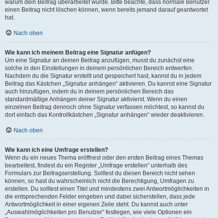
warum dein Beitrag überarbeitet wurde. Bitte beachte, dass normale Benutzer
einen Beitrag nicht löschen können, wenn bereits jemand darauf geantwortet
hat.
Nach oben
Wie kann ich meinem Beitrag eine Signatur anfügen?
Um eine Signatur an deinen Beitrag anzufügen, musst du zunächst eine
solche in den Einstellungen in deinem persönlichen Bereich entwerfen.
Nachdem du die Signatur erstellt und gespeichert hast, kannst du in jedem
Beitrag das Kästchen „Signatur anhängen“ aktivieren. Du kannst eine Signatur
auch hinzufügen, indem du in deinem persönlichen Bereich das
standardmäßige Anhängen deiner Signatur aktivierst. Wenn du einen
einzelnen Beitrag dennoch ohne Signatur verfassen möchtest, so kannst du
dort einfach das Kontrollkästchen „Signatur anhängen“ wieder deaktivieren.
Nach oben
Wie kann ich eine Umfrage erstellen?
Wenn du ein neues Thema eröffnest oder den ersten Beitrag eines Themas
bearbeitest, findest du ein Register „Umfrage erstellen“ unterhalb des
Formulars zur Beitragserstellung. Solltest du diesen Bereich nicht sehen
können, so hast du wahrscheinlich nicht die Berechtigung, Umfragen zu
erstellen. Du solltest einen Titel und mindestens zwei Antwortmöglichkeiten in
die entsprechenden Felder eingeben und dabei sicherstellen, dass jede
Antwortmöglichkeit in einer eigenen Zeile steht. Du kannst auch unter
„Auswahlmöglichkeiten pro Benutzer“ festlegen, wie viele Optionen ein