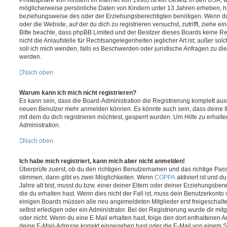
möglicherweise persönliche Daten von Kindern unter 13 Jahren erheben, h
beziehungsweise des oder der Erziehungsberechtigten benötigen. Wenn du di
oder die Website, auf der du dich zu registrieren versuchst, zutrifft, ziehe e
Bitte beachte, dass phpBB Limited und der Besitzer dieses Boards keine 
nicht die Anlaufstelle für Rechtsangelegenheiten jeglicher Art ist; außer so
soll ich mich wenden, falls es Beschwerden oder juristische Anfragen zu d
werden.
Nach oben
Warum kann ich mich nicht registrieren?
Es kann sein, dass die Board-Administration die Registrierung komplett ausg
neuen Benutzer mehr anmelden können. Es könnte auch sein, dass deine 
mit dem du dich registrieren möchtest, gesperrt wurden. Um Hilfe zu erhalt
Administration.
Nach oben
Ich habe mich registriert, kann mich aber nicht anmelden!
Überprüfe zuerst, ob du den richtigen Benutzernamen und das richtige Pa
stimmen, dann gibt es zwei Möglichkeiten. Wenn
COPPA
aktiviert ist und 
Jahre alt bist, musst du bzw. einer deiner Eltern oder deiner Erziehungsbe
die du erhalten hast. Wenn dies nicht der Fall ist, muss dein Benutzerkonto v
einigen Boards müssen alle neu angemeldeten Mitglieder erst freigeschalt
selbst erledigen oder ein Administrator. Bei der Registrierung wurde dir mitget
oder nicht. Wenn du eine E-Mail erhalten hast, folge den dort enthaltenen
deine E-Mail-Adresse korrekt eingegeben hast oder die E-Mail von einem S