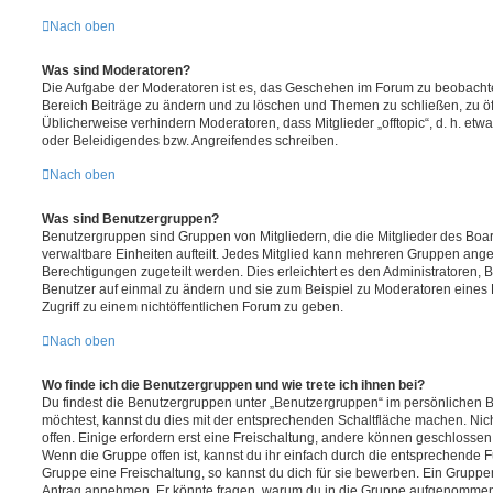
Nach oben
Was sind Moderatoren?
Die Aufgabe der Moderatoren ist es, das Geschehen im Forum zu beobachte
Bereich Beiträge zu ändern und zu löschen und Themen zu schließen, zu öff
Üblicherweise verhindern Moderatoren, dass Mitglieder „offtopic“, d. h. e
oder Beleidigendes bzw. Angreifendes schreiben.
Nach oben
Was sind Benutzergruppen?
Benutzergruppen sind Gruppen von Mitgliedern, die die Mitglieder des Board
verwaltbare Einheiten aufteilt. Jedes Mitglied kann mehreren Gruppen an
Berechtigungen zugeteilt werden. Dies erleichtert es den Administratoren,
Benutzer auf einmal zu ändern und sie zum Beispiel zu Moderatoren eines
Zugriff zu einem nichtöffentlichen Forum zu geben.
Nach oben
Wo finde ich die Benutzergruppen und wie trete ich ihnen bei?
Du findest die Benutzergruppen unter „Benutzergruppen“ im persönlichen B
möchtest, kannst du dies mit der entsprechenden Schaltfläche machen. Nic
offen. Einige erfordern erst eine Freischaltung, andere können geschlossen 
Wenn die Gruppe offen ist, kannst du ihr einfach durch die entsprechende Fu
Gruppe eine Freischaltung, so kannst du dich für sie bewerben. Ein Gruppe
Antrag annehmen. Er könnte fragen, warum du in die Gruppe aufgenommen 