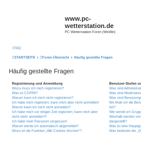
www.pc-
wetterstation.de
PC-Wetterstation-Foren (WsWin)
FAQ
STARTSEITE
Foren-Übersicht
Häufig gestellte Fragen
Häufig gestellte Fragen
Registrierung und Anmeldung
Benutzer-Stufen u
Wozu muss ich mich registrieren?
Was sind Administra
Was ist COPPA?
Was sind Moderator
Warum kann ich mich nicht registrieren?
Was sind Benutzerg
Ich habe mich registriert, kann mich aber nicht anmelden!
Wo finde ich die Ben
Warum kann ich mich nicht anmelden?
bei?
Ich habe mich vor einiger Zeit registriert, kann mich aber
Wie werde ich Grupp
nicht mehr anmelden?!
Weshalb werden ver
Ich habe mein Passwort vergessen!
dargestellt?
Warum werde ich automatisch abgemeldet?
Was ist eine Hauptg
Wozu ist die Funktion „Alle Cookies löschen“?
Was bedeutet der „Da