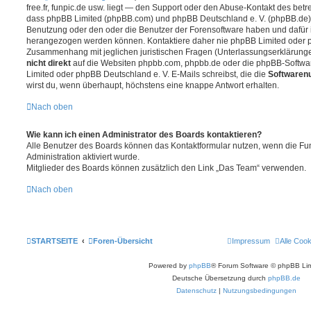
free.fr, funpic.de usw. liegt — den Support oder den Abuse-Kontakt des betr
dass phpBB Limited (phpBB.com) und phpBB Deutschland e. V. (phpBB.de
Benutzung oder den oder die Benutzer der Forensoftware haben und dafür 
herangezogen werden können. Kontaktiere daher nie phpBB Limited oder p
Zusammenhang mit jeglichen juristischen Fragen (Unterlassungserklärunge
nicht direkt
auf die Websiten phpbb.com, phpbb.de oder die phpBB-Softwar
Limited oder phpBB Deutschland e. V. E-Mails schreibst, die die
Softwarenu
wirst du, wenn überhaupt, höchstens eine knappe Antwort erhalten.
Nach oben
Wie kann ich einen Administrator des Boards kontaktieren?
Alle Benutzer des Boards können das Kontaktformular nutzen, wenn die Fun
Administration aktiviert wurde.
Mitglieder des Boards können zusätzlich den Link „Das Team“ verwenden.
Nach oben
STARTSEITE
Foren-Übersicht
Impressum
Alle Coo
Powered by
phpBB
® Forum Software © phpBB Lim
Deutsche Übersetzung durch
phpBB.de
Datenschutz
|
Nutzungsbedingungen