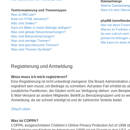
Dateianhänge
Welche Dateianhänge
Kann ich eine Übersi
Textformatierung und Thementypen
Was ist BBCode?
Kann ich HTML benutzen?
phpBB betreffende
Was sind Smilies?
Wer hat diese Foren
Kann ich Bilder in meine Beiträge einfügen?
Warum ist Funktion x
Was sind globale Bekanntmachungen?
An wen soll ich mic
Was sind Bekanntmachungen?
juristische Anfragen
Was sind wichtige Themen?
Wie kann ich einen A
Was sind geschlossene Themen?
Was sind Themen-Symbole?
Registrierung und Anmeldung
Wozu muss ich mich registrieren?
Eine Registrierung ist nicht unbedingt zwingend. Die Board-Administration
registriert sein musst, um Beiträge zu schreiben. Auf jeden Fall erhältst du als
zusätzliche Funktionen, die Gästen nicht zur Verfügung stehen: zum Beispiel
E-Mail-Versand an andere Mitglieder, Beitritt zu Benutzergruppen und so wei
Anmeldung, da sie schnell erledigt ist und dir zahlreiche Vorteile bietet.
Nach oben
Was ist COPPA?
COPPA, ausgeschrieben Children’s Online Privacy Protection Act of 1998 (
Privatsphäre von Kindern im Internet von 1998) ist ein Gesetz in den USA, w