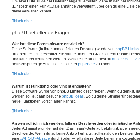
Um eine Liste all deiner Dateianhänge zu erhalten, gehe in den persönliche
„Einstieg“ einen Punkt „Dateianhänge verwalten“, über den du eine Liste d
diese verwalten kannst.
Nach oben
phpBB betreffende Fragen
Wer hat diese Forensoftware entwickelt?
Diese Software (in ihrer unmodifizierten Fassung) wurde von
phpBB Limite
urheberrechtlich geschützt. Sie wurde unter der GNU General Public License
und kann frei vertrieben werden. Weitere Details findest du
auf der Seite v
deutschsprachige Anlaufstelle ist unter
phpBB.de
zu finden.
Nach oben
Warum ist Funktion x oder y nicht enthalten?
Diese Software wurde von phpBB Limited geschrieben. Wenn du denkst, das
werden sollte, dann besuche
phpBB Ideas
, wo du deine Stimme für beste
neue Funktionen vorschlagen kannst.
Nach oben
An wen soll ich mich wenden, falls es Beschwerden oder juristische An
Jeder Administrator, der auf der „Das Team“-Seite aufgeführt ist, ist ein geei
Beschwerde. Wenn du so keine Antwort erhältst, solltest du den Besitzer de
eine
„WHOIS“-Abfrage
durch) oder — falls diese Seite bei einem kostenlos