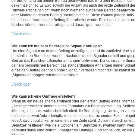
bereits jemand auf deinen Beitrag geantwortet hat, wird dein Beitrag in der
gekennzeichnet. Es wird sowohl die Anzahl als auch der letzte Zeitpunkt d
Hinweis erscheint nicht, wenn noch niemand auf deinen Beitrag geantwortet
oder Moderator deinen Beitrag überarbeitet hat. Diese können jedoch, falls s
hinterlassen, warum dein Beitrag überarbeitet wurde. Bitte beachte, dass n
löschen können, wenn bereits jemand darauf geantwortet hat.
Nach oben
Wie kann ich meinem Beitrag eine Signatur anfügen?
Um eine Signatur an deinen Beitrag anzufügen, musst du zunächst eine sol
persönlichen Bereich entwerfen. Nachdem du die Signatur erstellt und gesp
Beitrag das Kästchen „Signatur anhängen“ aktivieren. Du kannst eine Signa
deinem persönlichen Bereich das standardmäßige Anhängen deiner Signatu
einzelnen Beitrag dennoch ohne Signatur verfassen möchtest, so kannst du 
„Signatur anhängen“ wieder deaktivieren.
Nach oben
Wie kann ich eine Umfrage erstellen?
Wenn du ein neues Thema eröffnest oder den ersten Beitrag eines Themas be
„Umfrage erstellen“ unterhalb des Formulars zur Beitragserstellung. Solltes
können, so hast du wahrscheinlich nicht die Berechtigung, Umfragen zu erste
mindestens zwei Antwortmöglichkeiten in die entsprechenden Felder eingeb
jede Antwortmöglichkeit in einer eigenen Zeile steht. Du kannst auch unter
Benutzer“ festlegen, wie viele Optionen ein Benutzer auswählen kann, welche
bedeutet dabei eine zeitlich unbegrenzte Umfrage) und schließlich, ob die
können.