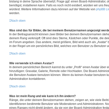
bislang in deine Sprache übersetzt. Frage ggf. einen Board-Administrator, 
benötigst, installieren kann. Falls es noch nicht existiert, würden wir uns f
würdest. Weitere Informationen dazu können auf der Website von
phpBB Li
werden.
Nach oben
Was sind das für Bilder, die bei meinem Benutzernamen angezeigt werd
In der Beitragsansicht können zwei Bilder bei deinem Benutzernamen stehen.
deinem Rang verknüpft: Oft sind dies Sterne, Kästchen oder Punkte, die de
im Forum angeben. Das andere, meist größere, Bild wird auch als „Avatar“ b
in der Regel um ein persönliches Bild, welches von Benutzer zu Benutzer unt
Nach oben
Wie verwende ich einen Avatar?
In deinem persönlichen Bereich kannst du unter „Profil“ einen Avatar über 
hinzufügen: Gravatar, Galerie, Remote oder Hochladen. Die Board-Adminis
die Benutzer Avatare benutzen können. Wenn du keinen Avatar benutzen kan
Administration kontaktieren.
Nach oben
Was ist mein Rang und wie kann ich ihn ändern?
Ränge, die unter deinem Benutzernamen stehen, zeigen an, wie viele Beiträg
identifizieren bestimmte Benutzer wie Moderatoren und Administratoren. N
eines Ranges nicht direkt ändern, da sie von der Board-Administration festg