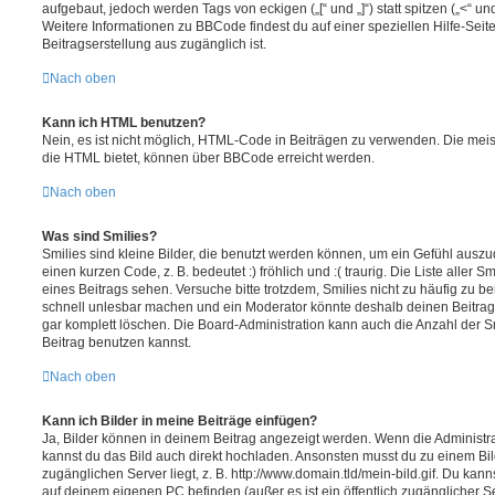
aufgebaut, jedoch werden Tags von eckigen („[“ und „]“) statt spitzen („<“ 
Weitere Informationen zu BBCode findest du auf einer speziellen Hilfe-Seite
Beitragserstellung aus zugänglich ist.
Nach oben
Kann ich HTML benutzen?
Nein, es ist nicht möglich, HTML-Code in Beiträgen zu verwenden. Die mei
die HTML bietet, können über BBCode erreicht werden.
Nach oben
Was sind Smilies?
Smilies sind kleine Bilder, die benutzt werden können, um ein Gefühl auszu
einen kurzen Code, z. B. bedeutet :) fröhlich und :( traurig. Die Liste aller 
eines Beitrags sehen. Versuche bitte trotzdem, Smilies nicht zu häufig zu b
schnell unlesbar machen und ein Moderator könnte deshalb deinen Beitrag
gar komplett löschen. Die Board-Administration kann auch die Anzahl der S
Beitrag benutzen kannst.
Nach oben
Kann ich Bilder in meine Beiträge einfügen?
Ja, Bilder können in deinem Beitrag angezeigt werden. Wenn die Administra
kannst du das Bild auch direkt hochladen. Ansonsten musst du zu einem Bild
zugänglichen Server liegt, z. B. http://www.domain.tld/mein-bild.gif. Du kann
auf deinem eigenen PC befinden (außer es ist ein öffentlich zugänglicher Se