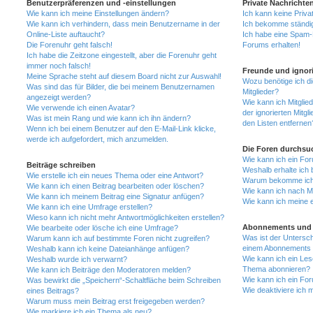
Benutzerpräferenzen und -einstellungen
Private Nachrichte
Wie kann ich meine Einstellungen ändern?
Ich kann keine Priva
Wie kann ich verhindern, dass mein Benutzername in der
Ich bekomme ständig
Online-Liste auftaucht?
Ich habe eine Spam-E
Die Forenuhr geht falsch!
Forums erhalten!
Ich habe die Zeitzone eingestellt, aber die Forenuhr geht
immer noch falsch!
Freunde und ignori
Meine Sprache steht auf diesem Board nicht zur Auswahl!
Wozu benötige ich di
Was sind das für Bilder, die bei meinem Benutzernamen
Mitglieder?
angezeigt werden?
Wie kann ich Mitglied
Wie verwende ich einen Avatar?
der ignorierten Mitg
Was ist mein Rang und wie kann ich ihn ändern?
den Listen entfernen
Wenn ich bei einem Benutzer auf den E-Mail-Link klicke,
werde ich aufgefordert, mich anzumelden.
Die Foren durchsu
Wie kann ich ein Fo
Beiträge schreiben
Weshalb erhalte ich 
Wie erstelle ich ein neues Thema oder eine Antwort?
Warum bekomme ich b
Wie kann ich einen Beitrag bearbeiten oder löschen?
Wie kann ich nach M
Wie kann ich meinem Beitrag eine Signatur anfügen?
Wie kann ich meine 
Wie kann ich eine Umfrage erstellen?
Wieso kann ich nicht mehr Antwortmöglichkeiten erstellen?
Abonnements und 
Wie bearbeite oder lösche ich eine Umfrage?
Was ist der Untersc
Warum kann ich auf bestimmte Foren nicht zugreifen?
einem Abonnements 
Weshalb kann ich keine Dateianhänge anfügen?
Wie kann ich ein Les
Weshalb wurde ich verwarnt?
Thema abonnieren?
Wie kann ich Beiträge den Moderatoren melden?
Wie kann ich ein Fo
Was bewirkt die „Speichern“-Schaltfläche beim Schreiben
Wie deaktiviere ich
eines Beitrags?
Warum muss mein Beitrag erst freigegeben werden?
Wie markiere ich ein Thema als neu?