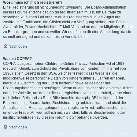
Wozu muss ich mich registrieren?
Eine Registrierung ist nicht unbedingt zwingend. Die Board-Administration
dieses Forums entscheidet, ob du registriert sein musst, um Beiträge zu
schreiben. Auf jeden Fall erhältst du als registriertes Mitglied Zugriff auf
zusätzliche Funktionen, die Gästen nicht zur Verfügung stehen: zum Beispiel
Avatarbilder, Private Nachrichten, E-Mail-Versand an andere Mitglieder, Beitritt
zu Benutzergruppen und so weiter. Wir empfehlen dir eine Anmeldung, da sie
schnell erledigt ist und dir zahlreiche Vorteile bietet.
Nach oben
Was ist COPPA?
COPPA, ausgeschrieben Children’s Online Privacy Protection Act of 1998
(deutsch: Gesetz zum Schutz der Privatsphäre von Kindern im Internet von
1998) ist ein Gesetz in den USA, welches festlegt, dass Websites, die
möglicherweise persönliche Daten von Kindern unter 13 Jahren erheben,
hierzu die Zustimmung der Eltern beziehungsweise des oder der
Erziehungsberechtigten benötigen. Wenn du dir unsicher bist, ob dies auf dich
oder die Website, auf der du dich zu registrieren versuchst, zutrifft, ziehe einen
rechtlichen Beistand zu Rate. Bitte beachte, dass phpBB Limited und der
Besitzer dieses Boards keine Rechtsberatung anbieten kann und nicht die
Anlaufstelle für Rechtsangelegenheiten jeglicher Art ist; außer solchen, die
unter der Frage „An wen soll ich mich wenden, falls es Beschwerden oder
juristische Anfragen zu diesem Forum gibt?“ behandelt werden.
Nach oben