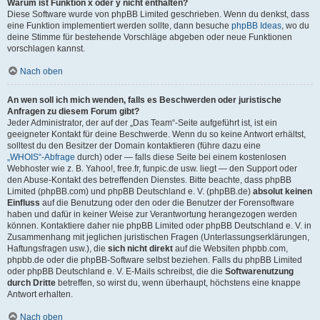
Warum ist Funktion x oder y nicht enthalten?
Diese Software wurde von phpBB Limited geschrieben. Wenn du denkst, dass
eine Funktion implementiert werden sollte, dann besuche
phpBB Ideas
, wo du
deine Stimme für bestehende Vorschläge abgeben oder neue Funktionen
vorschlagen kannst.
Nach oben
An wen soll ich mich wenden, falls es Beschwerden oder juristische
Anfragen zu diesem Forum gibt?
Jeder Administrator, der auf der „Das Team“-Seite aufgeführt ist, ist ein
geeigneter Kontakt für deine Beschwerde. Wenn du so keine Antwort erhältst,
solltest du den Besitzer der Domain kontaktieren (führe dazu eine
„WHOIS“-Abfrage
durch) oder — falls diese Seite bei einem kostenlosen
Webhoster wie z. B. Yahoo!, free.fr, funpic.de usw. liegt — den Support oder
den Abuse-Kontakt des betreffenden Dienstes. Bitte beachte, dass phpBB
Limited (phpBB.com) und phpBB Deutschland e. V. (phpBB.de)
absolut keinen
Einfluss
auf die Benutzung oder den oder die Benutzer der Forensoftware
haben und dafür in keiner Weise zur Verantwortung herangezogen werden
können. Kontaktiere daher nie phpBB Limited oder phpBB Deutschland e. V. in
Zusammenhang mit jeglichen juristischen Fragen (Unterlassungserklärungen,
Haftungsfragen usw.), die
sich nicht direkt
auf die Websiten phpbb.com,
phpbb.de oder die phpBB-Software selbst beziehen. Falls du phpBB Limited
oder phpBB Deutschland e. V. E-Mails schreibst, die die
Softwarenutzung
durch Dritte
betreffen, so wirst du, wenn überhaupt, höchstens eine knappe
Antwort erhalten.
Nach oben