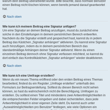
warum dein Beitrag überarbeitet wurde. Bitte beachte, dass normale Benutzer
einen Beitrag nicht löschen können, wenn bereits jemand darauf geantwortet
hat.
Nach oben
Wie kann ich meinem Beitrag eine Signatur anfügen?
Um eine Signatur an deinen Beitrag anzufügen, musst du zunächst eine
solche in den Einstellungen in deinem persönlichen Bereich entwerfen.
Nachdem du die Signatur erstellt und gespeichert hast, kannst du in jedem
Beitrag das Kästchen „Signatur anhängen“ aktivieren. Du kannst eine Signatur
auch hinzufügen, indem du in deinem persönlichen Bereich das
standardmäßige Anhängen deiner Signatur aktivierst. Wenn du einen
einzelnen Beitrag dennoch ohne Signatur verfassen möchtest, so kannst du
dort einfach das Kontrollkästchen „Signatur anhängen“ wieder deaktivieren.
Nach oben
Wie kann ich eine Umfrage erstellen?
Wenn du ein neues Thema eröffnest oder den ersten Beitrag eines Themas
bearbeitest, findest du ein Register „Umfrage erstellen“ unterhalb des
Formulars zur Beitragserstellung. Solltest du diesen Bereich nicht sehen
können, so hast du wahrscheinlich nicht die Berechtigung, Umfragen zu
erstellen. Du solltest einen Titel und mindestens zwei Antwortmöglichkeiten in
die entsprechenden Felder eingeben und dabei sicherstellen, dass jede
Antwortmöglichkeit in einer eigenen Zeile steht. Du kannst auch unter
„Auswahlmöglichkeiten pro Benutzer“ festlegen, wie viele Optionen ein