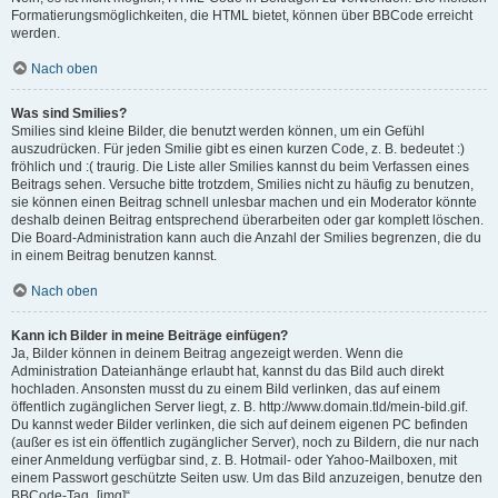
Formatierungsmöglichkeiten, die HTML bietet, können über BBCode erreicht
werden.
Nach oben
Was sind Smilies?
Smilies sind kleine Bilder, die benutzt werden können, um ein Gefühl
auszudrücken. Für jeden Smilie gibt es einen kurzen Code, z. B. bedeutet :)
fröhlich und :( traurig. Die Liste aller Smilies kannst du beim Verfassen eines
Beitrags sehen. Versuche bitte trotzdem, Smilies nicht zu häufig zu benutzen,
sie können einen Beitrag schnell unlesbar machen und ein Moderator könnte
deshalb deinen Beitrag entsprechend überarbeiten oder gar komplett löschen.
Die Board-Administration kann auch die Anzahl der Smilies begrenzen, die du
in einem Beitrag benutzen kannst.
Nach oben
Kann ich Bilder in meine Beiträge einfügen?
Ja, Bilder können in deinem Beitrag angezeigt werden. Wenn die
Administration Dateianhänge erlaubt hat, kannst du das Bild auch direkt
hochladen. Ansonsten musst du zu einem Bild verlinken, das auf einem
öffentlich zugänglichen Server liegt, z. B. http://www.domain.tld/mein-bild.gif.
Du kannst weder Bilder verlinken, die sich auf deinem eigenen PC befinden
(außer es ist ein öffentlich zugänglicher Server), noch zu Bildern, die nur nach
einer Anmeldung verfügbar sind, z. B. Hotmail- oder Yahoo-Mailboxen, mit
einem Passwort geschützte Seiten usw. Um das Bild anzuzeigen, benutze den
BBCode-Tag „[img]“.