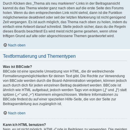
Durch Klicken des „Thema als neu markieren“-Links in der Beitragsansicht
kannst du das Thema wieder ganz nach oben auf die erste Seite des Forums
holen. Wenn du den entsprechenden Link nicht siehst, dann ist die Funktion
möglicherweise deaktiviert oder seit der letzten Markierung ist nicht genügend
Zeit vergangen. Es ist auch möglich, das Thema nach oben zu holen, indem du
einfach eine Antwort darauf schreibst. Stelle jedoch sicher, dass du die Regeln
dieses Boards beachtest! Es wird meist nicht gerne gesehen, wenn ohne
triftigen Grund auf alte oder abgeschlossene Themen geantwortet wird.
Nach oben
Textformatierung und Thementypen
Was ist BBCode?
BBCode ist eine spezielle Umsetzung von HTML, die dir weitreichende
Formatierungsmöglichkeiten für deinen Text gibt. Die Rechte zur Verwendung
von BBCode werden durch die Board-Administration vergeben, können jedoch
auch durch dich für jeden einzelnen Beitrag deaktiviert werden. BBCode ist
ähnlich wie HTML aufgebaut, jedoch werden Tags von eckigen („[“ und „]“) statt
spitzen („<“ und „>“) Klammern eingeschlossen. Weitere Informationen zu
BBCode findest du auf einer speziellen Hilfe-Seite, die von der Seite zur
Beitragserstellung aus zugänglich ist.
Nach oben
Kann ich HTML benutzen?
Nein, es ist nicht möglich, HTML-Code in Beiträgen zu verwenden. Die meisten