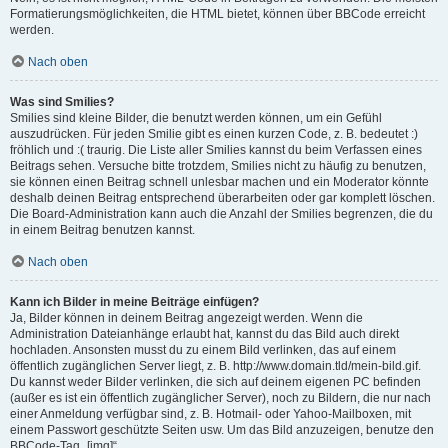
Formatierungsmöglichkeiten, die HTML bietet, können über BBCode erreicht
werden.
Nach oben
Was sind Smilies?
Smilies sind kleine Bilder, die benutzt werden können, um ein Gefühl
auszudrücken. Für jeden Smilie gibt es einen kurzen Code, z. B. bedeutet :)
fröhlich und :( traurig. Die Liste aller Smilies kannst du beim Verfassen eines
Beitrags sehen. Versuche bitte trotzdem, Smilies nicht zu häufig zu benutzen,
sie können einen Beitrag schnell unlesbar machen und ein Moderator könnte
deshalb deinen Beitrag entsprechend überarbeiten oder gar komplett löschen.
Die Board-Administration kann auch die Anzahl der Smilies begrenzen, die du
in einem Beitrag benutzen kannst.
Nach oben
Kann ich Bilder in meine Beiträge einfügen?
Ja, Bilder können in deinem Beitrag angezeigt werden. Wenn die
Administration Dateianhänge erlaubt hat, kannst du das Bild auch direkt
hochladen. Ansonsten musst du zu einem Bild verlinken, das auf einem
öffentlich zugänglichen Server liegt, z. B. http://www.domain.tld/mein-bild.gif.
Du kannst weder Bilder verlinken, die sich auf deinem eigenen PC befinden
(außer es ist ein öffentlich zugänglicher Server), noch zu Bildern, die nur nach
einer Anmeldung verfügbar sind, z. B. Hotmail- oder Yahoo-Mailboxen, mit
einem Passwort geschützte Seiten usw. Um das Bild anzuzeigen, benutze den
BBCode-Tag „[img]“.