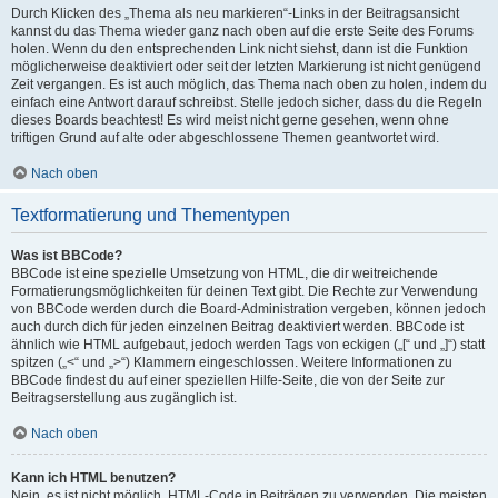
Durch Klicken des „Thema als neu markieren“-Links in der Beitragsansicht
kannst du das Thema wieder ganz nach oben auf die erste Seite des Forums
holen. Wenn du den entsprechenden Link nicht siehst, dann ist die Funktion
möglicherweise deaktiviert oder seit der letzten Markierung ist nicht genügend
Zeit vergangen. Es ist auch möglich, das Thema nach oben zu holen, indem du
einfach eine Antwort darauf schreibst. Stelle jedoch sicher, dass du die Regeln
dieses Boards beachtest! Es wird meist nicht gerne gesehen, wenn ohne
triftigen Grund auf alte oder abgeschlossene Themen geantwortet wird.
Nach oben
Textformatierung und Thementypen
Was ist BBCode?
BBCode ist eine spezielle Umsetzung von HTML, die dir weitreichende
Formatierungsmöglichkeiten für deinen Text gibt. Die Rechte zur Verwendung
von BBCode werden durch die Board-Administration vergeben, können jedoch
auch durch dich für jeden einzelnen Beitrag deaktiviert werden. BBCode ist
ähnlich wie HTML aufgebaut, jedoch werden Tags von eckigen („[“ und „]“) statt
spitzen („<“ und „>“) Klammern eingeschlossen. Weitere Informationen zu
BBCode findest du auf einer speziellen Hilfe-Seite, die von der Seite zur
Beitragserstellung aus zugänglich ist.
Nach oben
Kann ich HTML benutzen?
Nein, es ist nicht möglich, HTML-Code in Beiträgen zu verwenden. Die meisten