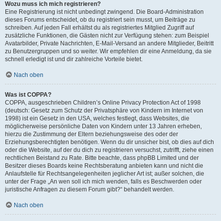
Wozu muss ich mich registrieren?
Eine Registrierung ist nicht unbedingt zwingend. Die Board-Administration
dieses Forums entscheidet, ob du registriert sein musst, um Beiträge zu
schreiben. Auf jeden Fall erhältst du als registriertes Mitglied Zugriff auf
zusätzliche Funktionen, die Gästen nicht zur Verfügung stehen: zum Beispiel
Avatarbilder, Private Nachrichten, E-Mail-Versand an andere Mitglieder, Beitritt
zu Benutzergruppen und so weiter. Wir empfehlen dir eine Anmeldung, da sie
schnell erledigt ist und dir zahlreiche Vorteile bietet.
Nach oben
Was ist COPPA?
COPPA, ausgeschrieben Children’s Online Privacy Protection Act of 1998
(deutsch: Gesetz zum Schutz der Privatsphäre von Kindern im Internet von
1998) ist ein Gesetz in den USA, welches festlegt, dass Websites, die
möglicherweise persönliche Daten von Kindern unter 13 Jahren erheben,
hierzu die Zustimmung der Eltern beziehungsweise des oder der
Erziehungsberechtigten benötigen. Wenn du dir unsicher bist, ob dies auf dich
oder die Website, auf der du dich zu registrieren versuchst, zutrifft, ziehe einen
rechtlichen Beistand zu Rate. Bitte beachte, dass phpBB Limited und der
Besitzer dieses Boards keine Rechtsberatung anbieten kann und nicht die
Anlaufstelle für Rechtsangelegenheiten jeglicher Art ist; außer solchen, die
unter der Frage „An wen soll ich mich wenden, falls es Beschwerden oder
juristische Anfragen zu diesem Forum gibt?“ behandelt werden.
Nach oben