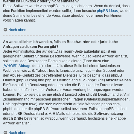
Warum ist Funktion x oder y nicht enthalten?
Diese Software wurde von phpBB Limited geschrieben. Wenn du denkst, dass
eine Funktion implementiert werden sollte, dann besuche
phpBB Ideas
, wo du
deine Stimme für bestehende Vorschläge abgeben oder neue Funktionen
vorschlagen kannst.
Nach oben
An wen soll ich mich wenden, falls es Beschwerden oder juristische
Anfragen zu diesem Forum gibt?
Jeder Administrator, der auf der „Das Team“-Seite aufgeführt ist, ist ein
geeigneter Kontakt für deine Beschwerde. Wenn du so keine Antwort erhältst,
solltest du den Besitzer der Domain kontaktieren (führe dazu eine
„WHOIS“-Abfrage
durch) oder — falls diese Seite bei einem kostenlosen
Webhoster wie z. B. Yahoo!, free.fr, funpic.de usw. liegt — den Support oder
den Abuse-Kontakt des betreffenden Dienstes. Bitte beachte, dass phpBB
Limited (phpBB.com) und phpBB Deutschland e. V. (phpBB.de)
absolut keinen
Einfluss
auf die Benutzung oder den oder die Benutzer der Forensoftware
haben und dafür in keiner Weise zur Verantwortung herangezogen werden
können. Kontaktiere daher nie phpBB Limited oder phpBB Deutschland e. V. in
Zusammenhang mit jeglichen juristischen Fragen (Unterlassungserklärungen,
Haftungsfragen usw.), die
sich nicht direkt
auf die Websiten phpbb.com,
phpbb.de oder die phpBB-Software selbst beziehen. Falls du phpBB Limited
oder phpBB Deutschland e. V. E-Mails schreibst, die die
Softwarenutzung
durch Dritte
betreffen, so wirst du, wenn überhaupt, höchstens eine knappe
Antwort erhalten.
Nach oben