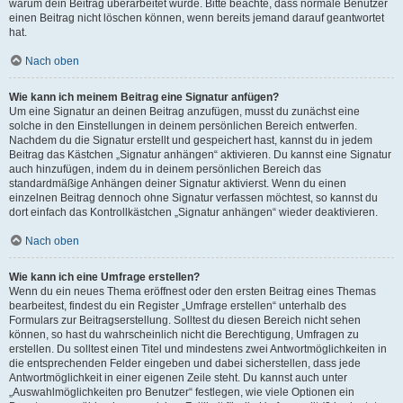
warum dein Beitrag überarbeitet wurde. Bitte beachte, dass normale Benutzer
einen Beitrag nicht löschen können, wenn bereits jemand darauf geantwortet
hat.
Nach oben
Wie kann ich meinem Beitrag eine Signatur anfügen?
Um eine Signatur an deinen Beitrag anzufügen, musst du zunächst eine
solche in den Einstellungen in deinem persönlichen Bereich entwerfen.
Nachdem du die Signatur erstellt und gespeichert hast, kannst du in jedem
Beitrag das Kästchen „Signatur anhängen“ aktivieren. Du kannst eine Signatur
auch hinzufügen, indem du in deinem persönlichen Bereich das
standardmäßige Anhängen deiner Signatur aktivierst. Wenn du einen
einzelnen Beitrag dennoch ohne Signatur verfassen möchtest, so kannst du
dort einfach das Kontrollkästchen „Signatur anhängen“ wieder deaktivieren.
Nach oben
Wie kann ich eine Umfrage erstellen?
Wenn du ein neues Thema eröffnest oder den ersten Beitrag eines Themas
bearbeitest, findest du ein Register „Umfrage erstellen“ unterhalb des
Formulars zur Beitragserstellung. Solltest du diesen Bereich nicht sehen
können, so hast du wahrscheinlich nicht die Berechtigung, Umfragen zu
erstellen. Du solltest einen Titel und mindestens zwei Antwortmöglichkeiten in
die entsprechenden Felder eingeben und dabei sicherstellen, dass jede
Antwortmöglichkeit in einer eigenen Zeile steht. Du kannst auch unter
„Auswahlmöglichkeiten pro Benutzer“ festlegen, wie viele Optionen ein