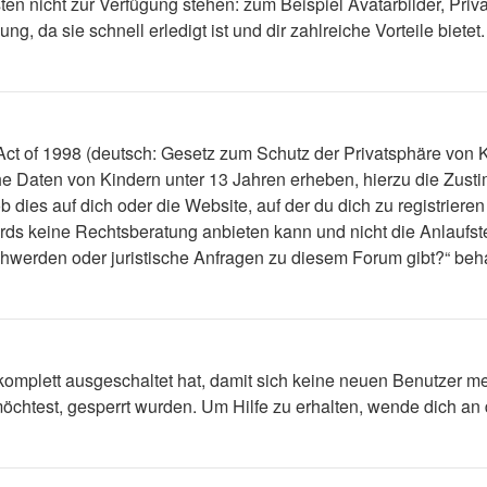
ästen nicht zur Verfügung stehen: zum Beispiel Avatarbilder, Priv
 da sie schnell erledigt ist und dir zahlreiche Vorteile bietet.
t of 1998 (deutsch: Gesetz zum Schutz der Privatsphäre von Ki
che Daten von Kindern unter 13 Jahren erheben, hierzu die Zus
dies auf dich oder die Website, auf der du dich zu registrieren 
ds keine Rechtsberatung anbieten kann und nicht die Anlaufstel
schwerden oder juristische Anfragen zu diesem Forum gibt?“ be
 komplett ausgeschaltet hat, damit sich keine neuen Benutzer 
öchtest, gesperrt wurden. Um Hilfe zu erhalten, wende dich an 