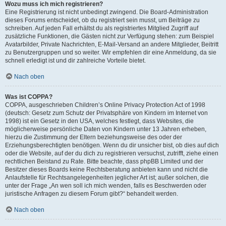
Wozu muss ich mich registrieren?
Eine Registrierung ist nicht unbedingt zwingend. Die Board-Administration
dieses Forums entscheidet, ob du registriert sein musst, um Beiträge zu
schreiben. Auf jeden Fall erhältst du als registriertes Mitglied Zugriff auf
zusätzliche Funktionen, die Gästen nicht zur Verfügung stehen: zum Beispiel
Avatarbilder, Private Nachrichten, E-Mail-Versand an andere Mitglieder, Beitritt
zu Benutzergruppen und so weiter. Wir empfehlen dir eine Anmeldung, da sie
schnell erledigt ist und dir zahlreiche Vorteile bietet.
Nach oben
Was ist COPPA?
COPPA, ausgeschrieben Children’s Online Privacy Protection Act of 1998
(deutsch: Gesetz zum Schutz der Privatsphäre von Kindern im Internet von
1998) ist ein Gesetz in den USA, welches festlegt, dass Websites, die
möglicherweise persönliche Daten von Kindern unter 13 Jahren erheben,
hierzu die Zustimmung der Eltern beziehungsweise des oder der
Erziehungsberechtigten benötigen. Wenn du dir unsicher bist, ob dies auf dich
oder die Website, auf der du dich zu registrieren versuchst, zutrifft, ziehe einen
rechtlichen Beistand zu Rate. Bitte beachte, dass phpBB Limited und der
Besitzer dieses Boards keine Rechtsberatung anbieten kann und nicht die
Anlaufstelle für Rechtsangelegenheiten jeglicher Art ist; außer solchen, die
unter der Frage „An wen soll ich mich wenden, falls es Beschwerden oder
juristische Anfragen zu diesem Forum gibt?“ behandelt werden.
Nach oben