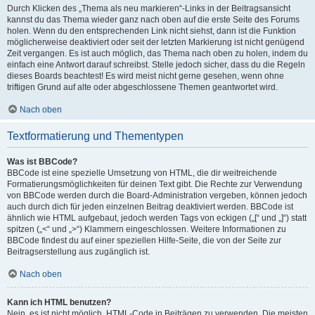
Durch Klicken des „Thema als neu markieren“-Links in der Beitragsansicht
kannst du das Thema wieder ganz nach oben auf die erste Seite des Forums
holen. Wenn du den entsprechenden Link nicht siehst, dann ist die Funktion
möglicherweise deaktiviert oder seit der letzten Markierung ist nicht genügend
Zeit vergangen. Es ist auch möglich, das Thema nach oben zu holen, indem du
einfach eine Antwort darauf schreibst. Stelle jedoch sicher, dass du die Regeln
dieses Boards beachtest! Es wird meist nicht gerne gesehen, wenn ohne
triftigen Grund auf alte oder abgeschlossene Themen geantwortet wird.
Nach oben
Textformatierung und Thementypen
Was ist BBCode?
BBCode ist eine spezielle Umsetzung von HTML, die dir weitreichende
Formatierungsmöglichkeiten für deinen Text gibt. Die Rechte zur Verwendung
von BBCode werden durch die Board-Administration vergeben, können jedoch
auch durch dich für jeden einzelnen Beitrag deaktiviert werden. BBCode ist
ähnlich wie HTML aufgebaut, jedoch werden Tags von eckigen („[“ und „]“) statt
spitzen („<“ und „>“) Klammern eingeschlossen. Weitere Informationen zu
BBCode findest du auf einer speziellen Hilfe-Seite, die von der Seite zur
Beitragserstellung aus zugänglich ist.
Nach oben
Kann ich HTML benutzen?
Nein, es ist nicht möglich, HTML-Code in Beiträgen zu verwenden. Die meisten