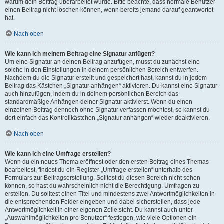
warum dein Beitrag überarbeitet wurde. Bitte beachte, dass normale Benutzer
einen Beitrag nicht löschen können, wenn bereits jemand darauf geantwortet
hat.
Nach oben
Wie kann ich meinem Beitrag eine Signatur anfügen?
Um eine Signatur an deinen Beitrag anzufügen, musst du zunächst eine
solche in den Einstellungen in deinem persönlichen Bereich entwerfen.
Nachdem du die Signatur erstellt und gespeichert hast, kannst du in jedem
Beitrag das Kästchen „Signatur anhängen“ aktivieren. Du kannst eine Signatur
auch hinzufügen, indem du in deinem persönlichen Bereich das
standardmäßige Anhängen deiner Signatur aktivierst. Wenn du einen
einzelnen Beitrag dennoch ohne Signatur verfassen möchtest, so kannst du
dort einfach das Kontrollkästchen „Signatur anhängen“ wieder deaktivieren.
Nach oben
Wie kann ich eine Umfrage erstellen?
Wenn du ein neues Thema eröffnest oder den ersten Beitrag eines Themas
bearbeitest, findest du ein Register „Umfrage erstellen“ unterhalb des
Formulars zur Beitragserstellung. Solltest du diesen Bereich nicht sehen
können, so hast du wahrscheinlich nicht die Berechtigung, Umfragen zu
erstellen. Du solltest einen Titel und mindestens zwei Antwortmöglichkeiten in
die entsprechenden Felder eingeben und dabei sicherstellen, dass jede
Antwortmöglichkeit in einer eigenen Zeile steht. Du kannst auch unter
„Auswahlmöglichkeiten pro Benutzer“ festlegen, wie viele Optionen ein