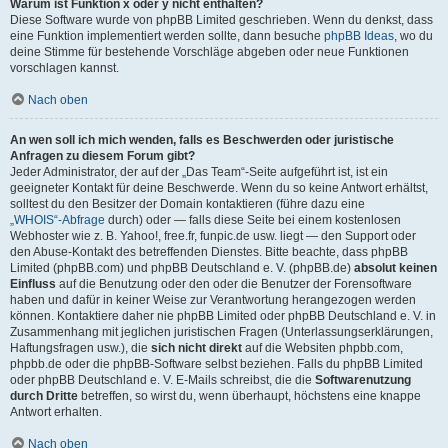
Warum ist Funktion x oder y nicht enthalten?
Diese Software wurde von phpBB Limited geschrieben. Wenn du denkst, dass
eine Funktion implementiert werden sollte, dann besuche
phpBB Ideas
, wo du
deine Stimme für bestehende Vorschläge abgeben oder neue Funktionen
vorschlagen kannst.
Nach oben
An wen soll ich mich wenden, falls es Beschwerden oder juristische
Anfragen zu diesem Forum gibt?
Jeder Administrator, der auf der „Das Team“-Seite aufgeführt ist, ist ein
geeigneter Kontakt für deine Beschwerde. Wenn du so keine Antwort erhältst,
solltest du den Besitzer der Domain kontaktieren (führe dazu eine
„WHOIS“-Abfrage
durch) oder — falls diese Seite bei einem kostenlosen
Webhoster wie z. B. Yahoo!, free.fr, funpic.de usw. liegt — den Support oder
den Abuse-Kontakt des betreffenden Dienstes. Bitte beachte, dass phpBB
Limited (phpBB.com) und phpBB Deutschland e. V. (phpBB.de)
absolut keinen
Einfluss
auf die Benutzung oder den oder die Benutzer der Forensoftware
haben und dafür in keiner Weise zur Verantwortung herangezogen werden
können. Kontaktiere daher nie phpBB Limited oder phpBB Deutschland e. V. in
Zusammenhang mit jeglichen juristischen Fragen (Unterlassungserklärungen,
Haftungsfragen usw.), die
sich nicht direkt
auf die Websiten phpbb.com,
phpbb.de oder die phpBB-Software selbst beziehen. Falls du phpBB Limited
oder phpBB Deutschland e. V. E-Mails schreibst, die die
Softwarenutzung
durch Dritte
betreffen, so wirst du, wenn überhaupt, höchstens eine knappe
Antwort erhalten.
Nach oben