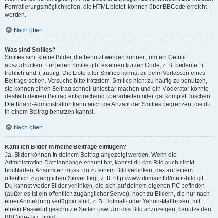
Formatierungsmöglichkeiten, die HTML bietet, können über BBCode erreicht
werden.
Nach oben
Was sind Smilies?
Smilies sind kleine Bilder, die benutzt werden können, um ein Gefühl
auszudrücken. Für jeden Smilie gibt es einen kurzen Code, z. B. bedeutet :)
fröhlich und :( traurig. Die Liste aller Smilies kannst du beim Verfassen eines
Beitrags sehen. Versuche bitte trotzdem, Smilies nicht zu häufig zu benutzen,
sie können einen Beitrag schnell unlesbar machen und ein Moderator könnte
deshalb deinen Beitrag entsprechend überarbeiten oder gar komplett löschen.
Die Board-Administration kann auch die Anzahl der Smilies begrenzen, die du
in einem Beitrag benutzen kannst.
Nach oben
Kann ich Bilder in meine Beiträge einfügen?
Ja, Bilder können in deinem Beitrag angezeigt werden. Wenn die
Administration Dateianhänge erlaubt hat, kannst du das Bild auch direkt
hochladen. Ansonsten musst du zu einem Bild verlinken, das auf einem
öffentlich zugänglichen Server liegt, z. B. http://www.domain.tld/mein-bild.gif.
Du kannst weder Bilder verlinken, die sich auf deinem eigenen PC befinden
(außer es ist ein öffentlich zugänglicher Server), noch zu Bildern, die nur nach
einer Anmeldung verfügbar sind, z. B. Hotmail- oder Yahoo-Mailboxen, mit
einem Passwort geschützte Seiten usw. Um das Bild anzuzeigen, benutze den
BBCode-Tag „[img]“.