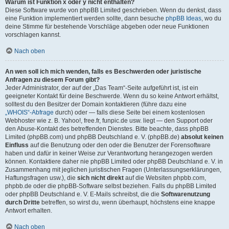
Warum ist Funktion x oder y nicht enthalten?
Diese Software wurde von phpBB Limited geschrieben. Wenn du denkst, dass
eine Funktion implementiert werden sollte, dann besuche
phpBB Ideas
, wo du
deine Stimme für bestehende Vorschläge abgeben oder neue Funktionen
vorschlagen kannst.
Nach oben
An wen soll ich mich wenden, falls es Beschwerden oder juristische
Anfragen zu diesem Forum gibt?
Jeder Administrator, der auf der „Das Team“-Seite aufgeführt ist, ist ein
geeigneter Kontakt für deine Beschwerde. Wenn du so keine Antwort erhältst,
solltest du den Besitzer der Domain kontaktieren (führe dazu eine
„WHOIS“-Abfrage
durch) oder — falls diese Seite bei einem kostenlosen
Webhoster wie z. B. Yahoo!, free.fr, funpic.de usw. liegt — den Support oder
den Abuse-Kontakt des betreffenden Dienstes. Bitte beachte, dass phpBB
Limited (phpBB.com) und phpBB Deutschland e. V. (phpBB.de)
absolut keinen
Einfluss
auf die Benutzung oder den oder die Benutzer der Forensoftware
haben und dafür in keiner Weise zur Verantwortung herangezogen werden
können. Kontaktiere daher nie phpBB Limited oder phpBB Deutschland e. V. in
Zusammenhang mit jeglichen juristischen Fragen (Unterlassungserklärungen,
Haftungsfragen usw.), die
sich nicht direkt
auf die Websiten phpbb.com,
phpbb.de oder die phpBB-Software selbst beziehen. Falls du phpBB Limited
oder phpBB Deutschland e. V. E-Mails schreibst, die die
Softwarenutzung
durch Dritte
betreffen, so wirst du, wenn überhaupt, höchstens eine knappe
Antwort erhalten.
Nach oben