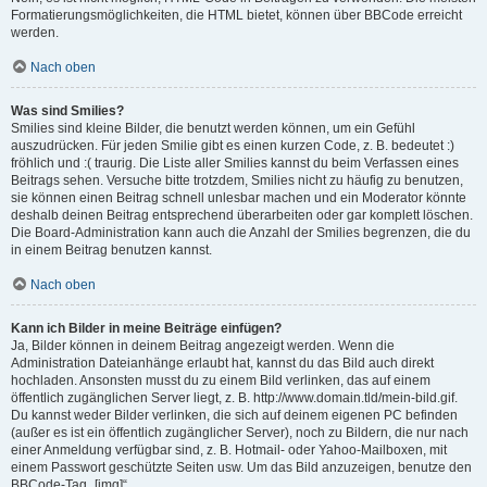
Formatierungsmöglichkeiten, die HTML bietet, können über BBCode erreicht
werden.
Nach oben
Was sind Smilies?
Smilies sind kleine Bilder, die benutzt werden können, um ein Gefühl
auszudrücken. Für jeden Smilie gibt es einen kurzen Code, z. B. bedeutet :)
fröhlich und :( traurig. Die Liste aller Smilies kannst du beim Verfassen eines
Beitrags sehen. Versuche bitte trotzdem, Smilies nicht zu häufig zu benutzen,
sie können einen Beitrag schnell unlesbar machen und ein Moderator könnte
deshalb deinen Beitrag entsprechend überarbeiten oder gar komplett löschen.
Die Board-Administration kann auch die Anzahl der Smilies begrenzen, die du
in einem Beitrag benutzen kannst.
Nach oben
Kann ich Bilder in meine Beiträge einfügen?
Ja, Bilder können in deinem Beitrag angezeigt werden. Wenn die
Administration Dateianhänge erlaubt hat, kannst du das Bild auch direkt
hochladen. Ansonsten musst du zu einem Bild verlinken, das auf einem
öffentlich zugänglichen Server liegt, z. B. http://www.domain.tld/mein-bild.gif.
Du kannst weder Bilder verlinken, die sich auf deinem eigenen PC befinden
(außer es ist ein öffentlich zugänglicher Server), noch zu Bildern, die nur nach
einer Anmeldung verfügbar sind, z. B. Hotmail- oder Yahoo-Mailboxen, mit
einem Passwort geschützte Seiten usw. Um das Bild anzuzeigen, benutze den
BBCode-Tag „[img]“.