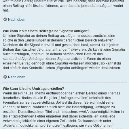
warum dein Beitrag überarbeitet wurde. Bitte beachte, dass normale Benutzer
einen Beitrag nicht löschen können, wenn bereits jemand darauf geantwortet
hat.
Nach oben
Wie kann ich meinem Beitrag eine Signatur anfügen?
Um eine Signatur an deinen Beitrag anzufügen, musst du zunächst eine
solche in den Einstellungen in deinem persönlichen Bereich entwerfen.
Nachdem du die Signatur erstellt und gespeichert hast, kannst du in jedem
Beitrag das Kästchen „Signatur anhängen“ aktivieren. Du kannst eine Signatur
auch hinzufügen, indem du in deinem persönlichen Bereich das
standardmäßige Anhängen deiner Signatur aktivierst. Wenn du einen
einzelnen Beitrag dennoch ohne Signatur verfassen möchtest, so kannst du
dort einfach das Kontrollkästchen „Signatur anhängen“ wieder deaktivieren.
Nach oben
Wie kann ich eine Umfrage erstellen?
Wenn du ein neues Thema eröffnest oder den ersten Beitrag eines Themas
bearbeitest, findest du ein Register „Umfrage erstellen“ unterhalb des
Formulars zur Beitragserstellung. Solltest du diesen Bereich nicht sehen
können, so hast du wahrscheinlich nicht die Berechtigung, Umfragen zu
erstellen. Du solltest einen Titel und mindestens zwei Antwortmöglichkeiten in
die entsprechenden Felder eingeben und dabei sicherstellen, dass jede
Antwortmöglichkeit in einer eigenen Zeile steht. Du kannst auch unter
„Auswahlmöglichkeiten pro Benutzer“ festlegen, wie viele Optionen ein