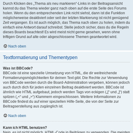
Durch Klicken des „Thema als neu markieren“-Links in der Beitragsansicht
kannst du das Thema wieder ganz nach oben auf die erste Seite des Forums
holen. Wenn du den entsprechenden Link nicht siehst, dann ist die Funktion
möglicherweise deaktiviert oder seit der letzten Markierung ist nicht genügend
Zeit vergangen. Es ist auch möglich, das Thema nach oben zu holen, indem du
einfach eine Antwort darauf schreibst. Stelle jedoch sicher, dass du die Regeln
dieses Boards beachtest! Es wird meist nicht gerne gesehen, wenn ohne
triftigen Grund auf alte oder abgeschlossene Themen geantwortet wird.
Nach oben
Textformatierung und Thementypen
Was ist BBCode?
BBCode ist eine spezielle Umsetzung von HTML, die dir weitreichende
Formatierungsmöglichkeiten für deinen Text gibt. Die Rechte zur Verwendung
von BBCode werden durch die Board-Administration vergeben, können jedoch
auch durch dich für jeden einzelnen Beitrag deaktiviert werden. BBCode ist
ähnlich wie HTML aufgebaut, jedoch werden Tags von eckigen („[“ und „]“) statt
spitzen („<“ und „>“) Klammern eingeschlossen. Weitere Informationen zu
BBCode findest du auf einer speziellen Hilfe-Seite, die von der Seite zur
Beitragserstellung aus zugänglich ist.
Nach oben
Kann ich HTML benutzen?
Nein, es ist nicht möglich, HTML-Code in Beiträgen zu verwenden. Die meisten