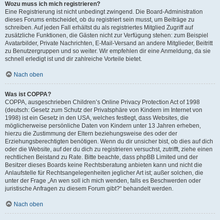
Wozu muss ich mich registrieren?
Eine Registrierung ist nicht unbedingt zwingend. Die Board-Administration
dieses Forums entscheidet, ob du registriert sein musst, um Beiträge zu
schreiben. Auf jeden Fall erhältst du als registriertes Mitglied Zugriff auf
zusätzliche Funktionen, die Gästen nicht zur Verfügung stehen: zum Beispiel
Avatarbilder, Private Nachrichten, E-Mail-Versand an andere Mitglieder, Beitritt
zu Benutzergruppen und so weiter. Wir empfehlen dir eine Anmeldung, da sie
schnell erledigt ist und dir zahlreiche Vorteile bietet.
Nach oben
Was ist COPPA?
COPPA, ausgeschrieben Children’s Online Privacy Protection Act of 1998
(deutsch: Gesetz zum Schutz der Privatsphäre von Kindern im Internet von
1998) ist ein Gesetz in den USA, welches festlegt, dass Websites, die
möglicherweise persönliche Daten von Kindern unter 13 Jahren erheben,
hierzu die Zustimmung der Eltern beziehungsweise des oder der
Erziehungsberechtigten benötigen. Wenn du dir unsicher bist, ob dies auf dich
oder die Website, auf der du dich zu registrieren versuchst, zutrifft, ziehe einen
rechtlichen Beistand zu Rate. Bitte beachte, dass phpBB Limited und der
Besitzer dieses Boards keine Rechtsberatung anbieten kann und nicht die
Anlaufstelle für Rechtsangelegenheiten jeglicher Art ist; außer solchen, die
unter der Frage „An wen soll ich mich wenden, falls es Beschwerden oder
juristische Anfragen zu diesem Forum gibt?“ behandelt werden.
Nach oben