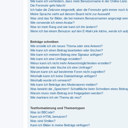
Wie kann ich verhindern, dass mein Benutzername in der Online-Liste 
Die Forenuhr geht falsch!
Ich habe die Zeitzone eingestellt, aber die Forenuhr geht immer noch f
Meine Sprache steht auf diesem Board nicht zur Auswahl!
Was sind das für Bilder, die bei meinem Benutzernamen angezeigt we
Wie verwende ich einen Avatar?
Was ist mein Rang und wie kann ich ihn ändern?
Wenn ich bei einem Benutzer auf den E-Mail-Link klicke, werde ich au
Beiträge schreiben
Wie erstelle ich ein neues Thema oder eine Antwort?
Wie kann ich einen Beitrag bearbeiten oder löschen?
Wie kann ich meinem Beitrag eine Signatur anfügen?
Wie kann ich eine Umfrage erstellen?
Wieso kann ich nicht mehr Antwortmöglichkeiten erstellen?
Wie bearbeite oder lösche ich eine Umfrage?
Warum kann ich auf bestimmte Foren nicht zugreifen?
Weshalb kann ich keine Dateianhänge anfügen?
Weshalb wurde ich verwarnt?
Wie kann ich Beiträge den Moderatoren melden?
Was bewirkt die „Speichern“-Schaltfläche beim Schreiben eines Beitra
Warum muss mein Beitrag erst freigegeben werden?
Wie markiere ich ein Thema als neu?
Textformatierung und Thementypen
Was ist BBCode?
Kann ich HTML benutzen?
Was sind Smilies?
Kann ich Bilder in meine Beiträge einfügen?