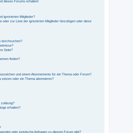
ed dieses Forums erhalten!
d ignorierten Mitglieder?
e oder zur Liste der ignorierten Mitglieder hinzufügen oder diese
en durchsuchen?
gebnisse?
re Seite?
hemen finden?
esezeichen und einem Abonnements für ein Thema oder Forum?
a setzen oder ein Thema abonnieren?
 zulässig?
hänge erhalten?
?
hwerden oder juristische Anfragen zu diesem Forum gibt?