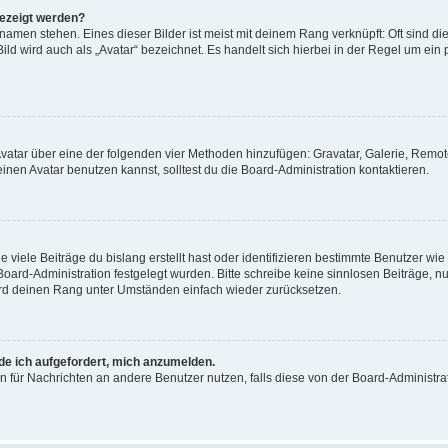
gezeigt werden?
amen stehen. Eines dieser Bilder ist meist mit deinem Rang verknüpft: Oft sind di
ld wird auch als „Avatar“ bezeichnet. Es handelt sich hierbei in der Regel um ein
 Avatar über eine der folgenden vier Methoden hinzufügen: Gravatar, Galerie, Rem
en Avatar benutzen kannst, solltest du die Board-Administration kontaktieren.
viele Beiträge du bislang erstellt hast oder identifizieren bestimmte Benutzer w
 Board-Administration festgelegt wurden. Bitte schreibe keine sinnlosen Beiträge
wird deinen Rang unter Umständen einfach wieder zurücksetzen.
rde ich aufgefordert, mich anzumelden.
ion für Nachrichten an andere Benutzer nutzen, falls diese von der Board-Administ