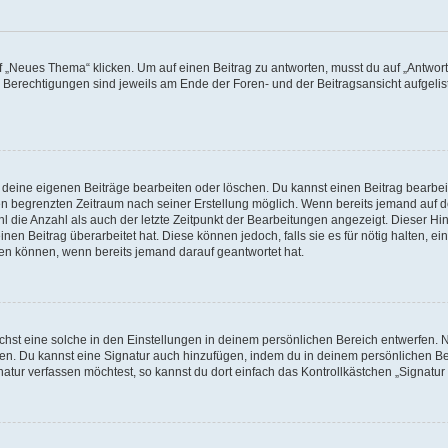
„Neues Thema“ klicken. Um auf einen Beitrag zu antworten, musst du auf „Antworte
e Berechtigungen sind jeweils am Ende der Foren- und der Beitragsansicht aufgeliste
r deine eigenen Beiträge bearbeiten oder löschen. Du kannst einen Beitrag bearbe
inen begrenzten Zeitraum nach seiner Erstellung möglich. Wenn bereits jemand auf de
 die Anzahl als auch der letzte Zeitpunkt der Bearbeitungen angezeigt. Dieser Hi
en Beitrag überarbeitet hat. Diese können jedoch, falls sie es für nötig halten, ei
hen können, wenn bereits jemand darauf geantwortet hat.
st eine solche in den Einstellungen in deinem persönlichen Bereich entwerfen. Na
eren. Du kannst eine Signatur auch hinzufügen, indem du in deinem persönlichen 
atur verfassen möchtest, so kannst du dort einfach das Kontrollkästchen „Signatu