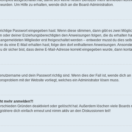
g komplett ausgeschaltet hat, damit sich keine neuen Benutzer mehr anmelden könn
 wurden. Um Hilfe zu erhalten, wende dich an die Board-Administration.
 richtige Passwort eingegeben hast. Wenn diese stimmen, dann gibt es zwei Mögl
tern oder deiner Erziehungsberechtigten den Anweisungen folgen, die du erhalten ha
u angemeldeten Mitglieder erst freigeschaltet werden – entweder musst du dies selbs
. Wenn du eine E-Mail erhalten hast, folge den dort enthaltenen Anweisungen. Ansons
 dir sicher bist, dass deine E-Mail-Adresse korrekt eingegeben wurde, dann kontak
Benutzername und dein Passwort richtig sind. Wenn dies der Fall ist, wende dich a
ionsproblem mit der Website vorliegt, welches ein Administrator lösen muss.
icht mehr anmelden?!
erschieden Gründen deaktiviert oder gelöscht hat. Außerdem löschen viele Boards r
triere dich einfach erneut und nimm aktiv an den Diskussionen teil!