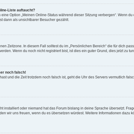
ine-Liste auftaucht?
n eine Option „Meinen Online-Status während dieser Sitzung verbergen“. Wenn du d
st dann als unsichtbarer Besucher gezählt.
en Zeitzone. In diesem Fall solltest du im „Persönlichen Bereich“ die für dich passe
den. Wenn du noch nicht registriert bist, ist dies ein guter Grund, dies jetzt zu tun
mer noch falsch!
t hast und die Zeit trotzdem noch falsch ist, geht die Uhr des Servers vermutlich fal
t installiert oder niemand hat das Forum bislang in deine Sprache übersetzt. Frag
, würden wir uns freuen, wenn du es übersetzen würdest. Weitere Informationen dazu