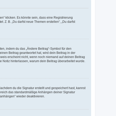
n“ klicken. Es könnte sein, dass eine Registrierung
t. Z. B. „Du darfst neue Themen erstellen“, „Du darfst
iten, indem du das „Ändere Beitrag“-Symbol für den
inen Beitrag geantwortet hat, wird dein Beitrag in der
nweis erscheint nicht, wenn noch niemand auf deinen Beitrag
ne Notiz hinterlassen, warum dein Beitrag überarbeitet wurde.
chdem du die Signatur erstellt und gespeichert hast, kannst
Bereich das standardmäßige Anhängen deiner Signatur
r anhängen“ wieder deaktivieren.