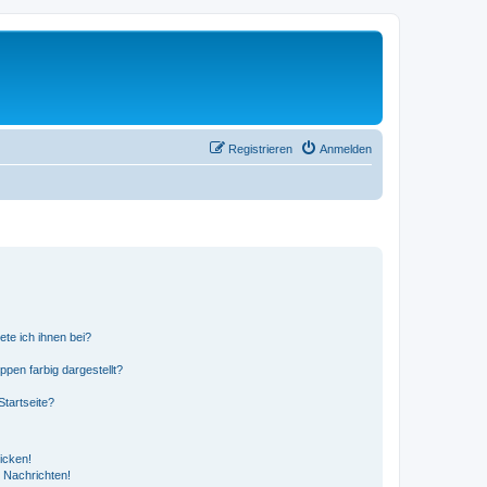
Registrieren
Anmelden
ete ich ihnen bei?
en farbig dargestellt?
tartseite?
icken!
 Nachrichten!