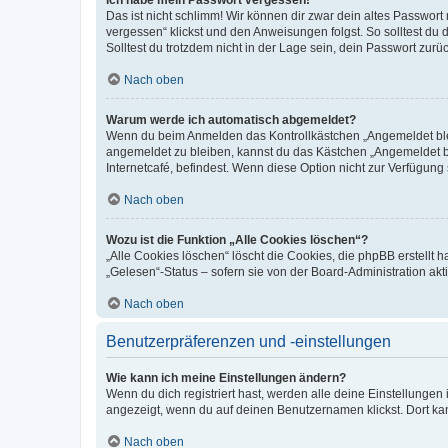
Ich habe mein Passwort vergessen!
Das ist nicht schlimm! Wir können dir zwar dein altes Passwort
vergessen“ klickst und den Anweisungen folgst. So solltest du
Solltest du trotzdem nicht in der Lage sein, dein Passwort zur
Nach oben
Warum werde ich automatisch abgemeldet?
Wenn du beim Anmelden das Kontrollkästchen „Angemeldet bleib
angemeldet zu bleiben, kannst du das Kästchen „Angemeldet b
Internetcafé, befindest. Wenn diese Option nicht zur Verfügung
Nach oben
Wozu ist die Funktion „Alle Cookies löschen“?
„Alle Cookies löschen“ löscht die Cookies, die phpBB erstellt
„Gelesen“-Status – sofern sie von der Board-Administration ak
Nach oben
Benutzerpräferenzen und -einstellungen
Wie kann ich meine Einstellungen ändern?
Wenn du dich registriert hast, werden alle deine Einstellunge
angezeigt, wenn du auf deinen Benutzernamen klickst. Dort kan
Nach oben