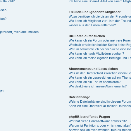
auftaucht?
Ich habe eine Spam-E-Mail von einem Mitgli
alsch!
Freunde und ignorierte Mitglieder
Wozu benötige ich die Listen der Freunde un
rden?
Wie kann ich Mitglieder zur Liste der Freund
wieder aus den Listen entfernen?
fgefordert, mich anzumelden.
Die Foren durchsuchen
Wie kann ich ein Forum oder mehrere For
Weshalb erhalte ich bei der Suche keine Er
Warum bekomme ich bei der Suche eine lee
Wie kann ich nach Mitgliedern suchen?
Wie kann ich meine eigenen Beiträge und T
Abonnements und Lesezeichen
Was ist der Unterschied zwischen einem L
Wie kann ich ein Lesezeichen auf ein Them
Wie kann ich ein Forum abonnieren?
Wie deaktiviere ich meine Abonnements?
gs?
Dateianhänge
Welche Dateianhänge sind in diesem Forum
Kann ich eine Übersicht all meiner Dateian
phpBB betreffende Fragen
Wer hat diese Forensoftware entwickelt?
Warum ist Funktion x oder y nicht enthalten
An wen soll ich mich wenden, falls es Besc