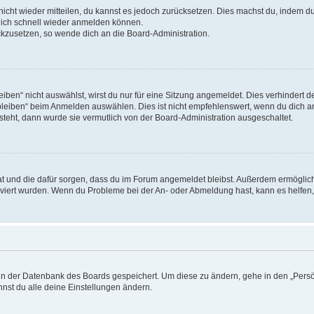
 nicht wieder mitteilen, du kannst es jedoch zurücksetzen. Dies machst du, indem 
 dich schnell wieder anmelden können.
ückzusetzen, so wende dich an die Board-Administration.
en“ nicht auswählst, wirst du nur für eine Sitzung angemeldet. Dies verhindert 
leiben“ beim Anmelden auswählen. Dies ist nicht empfehlenswert, wenn du dich an
 steht, dann wurde sie vermutlich von der Board-Administration ausgeschaltet.
 hat und die dafür sorgen, dass du im Forum angemeldet bleibst. Außerdem ermögli
tiviert wurden. Wenn du Probleme bei der An- oder Abmeldung hast, kann es helfen
n in der Datenbank des Boards gespeichert. Um diese zu ändern, gehe in den „Persö
nst du alle deine Einstellungen ändern.