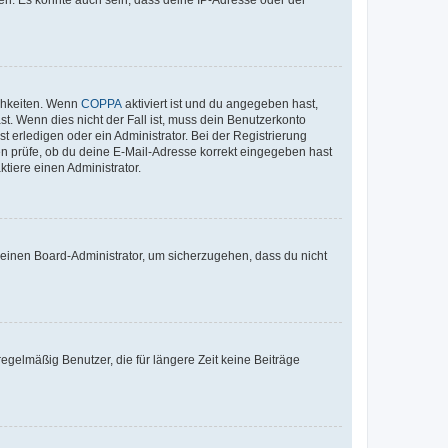
en. Es könnte auch sein, dass deine IP-Adresse oder der
ichkeiten. Wenn
COPPA
aktiviert ist und du angegeben hast,
st. Wenn dies nicht der Fall ist, muss dein Benutzerkonto
t erledigen oder ein Administrator. Bei der Registrierung
ten prüfe, ob du deine E-Mail-Adresse korrekt eingegeben hast
tiere einen Administrator.
n einen Board-Administrator, um sicherzugehen, dass du nicht
egelmäßig Benutzer, die für längere Zeit keine Beiträge