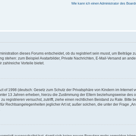
Wie kann ich einen Administrator des Board
istration dieses Forums entscheidet, ob du registriert sein musst, um Beiträge zu s
ung stehen: zum Beispiel Avatarbilder, Private Nachrichten, E-Mail-Versand an ander
 zahlreiche Vorteile bietet.
t of 1998 (deutsch: Gesetz zum Schutz der Privatsphäre von Kindern im Internet vo
unter 13 Jahren erheben, hierzu die Zustimmung der Eltern beziehungsweise des o
h zu registrieren versuchst, zutrifft, ziehe einen rechtlichen Beistand zu Rate. Bit
für Rechtsangelegenheiten jeglicher Art ist; außer solchen, die unter der Frage „
.