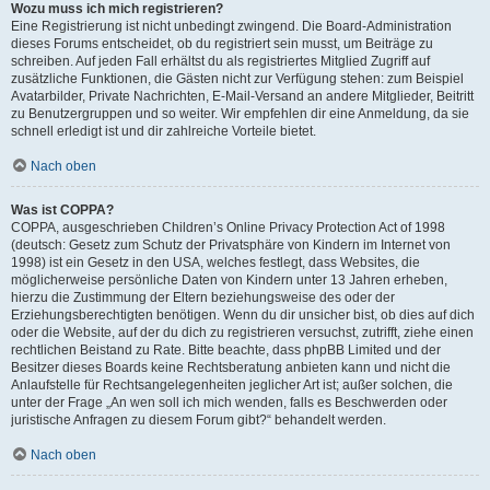
Wozu muss ich mich registrieren?
Eine Registrierung ist nicht unbedingt zwingend. Die Board-Administration
dieses Forums entscheidet, ob du registriert sein musst, um Beiträge zu
schreiben. Auf jeden Fall erhältst du als registriertes Mitglied Zugriff auf
zusätzliche Funktionen, die Gästen nicht zur Verfügung stehen: zum Beispiel
Avatarbilder, Private Nachrichten, E-Mail-Versand an andere Mitglieder, Beitritt
zu Benutzergruppen und so weiter. Wir empfehlen dir eine Anmeldung, da sie
schnell erledigt ist und dir zahlreiche Vorteile bietet.
Nach oben
Was ist COPPA?
COPPA, ausgeschrieben Children’s Online Privacy Protection Act of 1998
(deutsch: Gesetz zum Schutz der Privatsphäre von Kindern im Internet von
1998) ist ein Gesetz in den USA, welches festlegt, dass Websites, die
möglicherweise persönliche Daten von Kindern unter 13 Jahren erheben,
hierzu die Zustimmung der Eltern beziehungsweise des oder der
Erziehungsberechtigten benötigen. Wenn du dir unsicher bist, ob dies auf dich
oder die Website, auf der du dich zu registrieren versuchst, zutrifft, ziehe einen
rechtlichen Beistand zu Rate. Bitte beachte, dass phpBB Limited und der
Besitzer dieses Boards keine Rechtsberatung anbieten kann und nicht die
Anlaufstelle für Rechtsangelegenheiten jeglicher Art ist; außer solchen, die
unter der Frage „An wen soll ich mich wenden, falls es Beschwerden oder
juristische Anfragen zu diesem Forum gibt?“ behandelt werden.
Nach oben