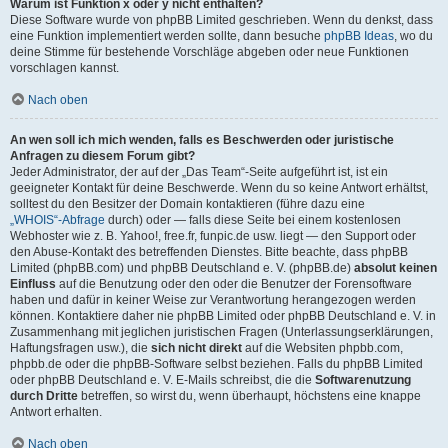
Warum ist Funktion x oder y nicht enthalten?
Diese Software wurde von phpBB Limited geschrieben. Wenn du denkst, dass
eine Funktion implementiert werden sollte, dann besuche
phpBB Ideas
, wo du
deine Stimme für bestehende Vorschläge abgeben oder neue Funktionen
vorschlagen kannst.
Nach oben
An wen soll ich mich wenden, falls es Beschwerden oder juristische
Anfragen zu diesem Forum gibt?
Jeder Administrator, der auf der „Das Team“-Seite aufgeführt ist, ist ein
geeigneter Kontakt für deine Beschwerde. Wenn du so keine Antwort erhältst,
solltest du den Besitzer der Domain kontaktieren (führe dazu eine
„WHOIS“-Abfrage
durch) oder — falls diese Seite bei einem kostenlosen
Webhoster wie z. B. Yahoo!, free.fr, funpic.de usw. liegt — den Support oder
den Abuse-Kontakt des betreffenden Dienstes. Bitte beachte, dass phpBB
Limited (phpBB.com) und phpBB Deutschland e. V. (phpBB.de)
absolut keinen
Einfluss
auf die Benutzung oder den oder die Benutzer der Forensoftware
haben und dafür in keiner Weise zur Verantwortung herangezogen werden
können. Kontaktiere daher nie phpBB Limited oder phpBB Deutschland e. V. in
Zusammenhang mit jeglichen juristischen Fragen (Unterlassungserklärungen,
Haftungsfragen usw.), die
sich nicht direkt
auf die Websiten phpbb.com,
phpbb.de oder die phpBB-Software selbst beziehen. Falls du phpBB Limited
oder phpBB Deutschland e. V. E-Mails schreibst, die die
Softwarenutzung
durch Dritte
betreffen, so wirst du, wenn überhaupt, höchstens eine knappe
Antwort erhalten.
Nach oben