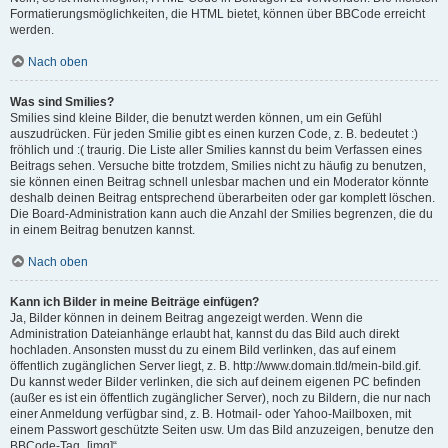
Formatierungsmöglichkeiten, die HTML bietet, können über BBCode erreicht
werden.
Nach oben
Was sind Smilies?
Smilies sind kleine Bilder, die benutzt werden können, um ein Gefühl
auszudrücken. Für jeden Smilie gibt es einen kurzen Code, z. B. bedeutet :)
fröhlich und :( traurig. Die Liste aller Smilies kannst du beim Verfassen eines
Beitrags sehen. Versuche bitte trotzdem, Smilies nicht zu häufig zu benutzen,
sie können einen Beitrag schnell unlesbar machen und ein Moderator könnte
deshalb deinen Beitrag entsprechend überarbeiten oder gar komplett löschen.
Die Board-Administration kann auch die Anzahl der Smilies begrenzen, die du
in einem Beitrag benutzen kannst.
Nach oben
Kann ich Bilder in meine Beiträge einfügen?
Ja, Bilder können in deinem Beitrag angezeigt werden. Wenn die
Administration Dateianhänge erlaubt hat, kannst du das Bild auch direkt
hochladen. Ansonsten musst du zu einem Bild verlinken, das auf einem
öffentlich zugänglichen Server liegt, z. B. http://www.domain.tld/mein-bild.gif.
Du kannst weder Bilder verlinken, die sich auf deinem eigenen PC befinden
(außer es ist ein öffentlich zugänglicher Server), noch zu Bildern, die nur nach
einer Anmeldung verfügbar sind, z. B. Hotmail- oder Yahoo-Mailboxen, mit
einem Passwort geschützte Seiten usw. Um das Bild anzuzeigen, benutze den
BBCode-Tag „[img]“.