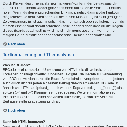
Durch Klicken des „Thema als neu markieren“-Links in der Beitragsansicht
kannst du das Thema wieder ganz nach oben auf die erste Seite des Forums
holen. Wenn du den entsprechenden Link nicht siehst, dann ist die Funktion
möglicherweise deaktiviert oder seit der letzten Markierung ist nicht genügend
Zeit vergangen. Es ist auch möglich, das Thema nach oben zu holen, indem du
einfach eine Antwort darauf schreibst. Stelle jedoch sicher, dass du die Regeln
dieses Boards beachtest! Es wird meist nicht gerne gesehen, wenn ohne
triftigen Grund auf alte oder abgeschlossene Themen geantwortet wird.
Nach oben
Textformatierung und Thementypen
Was ist BBCode?
BBCode ist eine spezielle Umsetzung von HTML, die dir weitreichende
Formatierungsmöglichkeiten für deinen Text gibt. Die Rechte zur Verwendung
von BBCode werden durch die Board-Administration vergeben, können jedoch
auch durch dich für jeden einzelnen Beitrag deaktiviert werden. BBCode ist
ähnlich wie HTML aufgebaut, jedoch werden Tags von eckigen („[“ und „]“) statt
spitzen („<“ und „>“) Klammern eingeschlossen. Weitere Informationen zu
BBCode findest du auf einer speziellen Hilfe-Seite, die von der Seite zur
Beitragserstellung aus zugänglich ist.
Nach oben
Kann ich HTML benutzen?
Nein, es ist nicht möglich, HTML-Code in Beiträgen zu verwenden. Die meisten