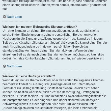
warum dein Beitrag überarbeitet wurde. Bitte beachte, dass normale Benutzer
einen Beitrag nicht löschen können, wenn bereits jemand darauf geantwortet
hat.
Nach oben
Wie kann ich meinem Beitrag eine Signatur anfügen?
Um eine Signatur an deinen Beitrag anzufügen, musst du zunächst eine
solche in den Einstellungen in deinem persönlichen Bereich entwerfen.
Nachdem du die Signatur erstellt und gespeichert hast, kannst du in jedem
Beitrag das Kästchen „Signatur anhängen“ aktivieren. Du kannst eine Signatur
auch hinzufügen, indem du in deinem persönlichen Bereich das
standardmäßige Anhängen deiner Signatur aktivierst. Wenn du einen
einzelnen Beitrag dennoch ohne Signatur verfassen möchtest, so kannst du
dort einfach das Kontrollkästchen „Signatur anhängen“ wieder deaktivieren.
Nach oben
Wie kann ich eine Umfrage erstellen?
Wenn du ein neues Thema eröffnest oder den ersten Beitrag eines Themas
bearbeitest, findest du ein Register „Umfrage erstellen“ unterhalb des
Formulars zur Beitragserstellung. Solltest du diesen Bereich nicht sehen
können, so hast du wahrscheinlich nicht die Berechtigung, Umfragen zu
erstellen. Du solltest einen Titel und mindestens zwei Antwortmöglichkeiten in
die entsprechenden Felder eingeben und dabei sicherstellen, dass jede
Antwortmöglichkeit in einer eigenen Zeile steht. Du kannst auch unter
„Auswahlmöglichkeiten pro Benutzer“ festlegen, wie viele Optionen ein