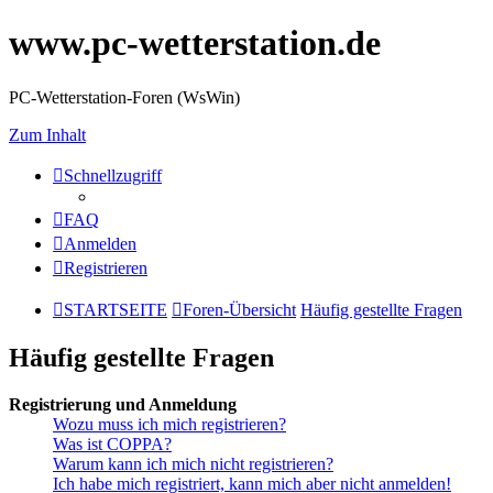
www.pc-wetterstation.de
PC-Wetterstation-Foren (WsWin)
Zum Inhalt
Schnellzugriff
FAQ
Anmelden
Registrieren
STARTSEITE
Foren-Übersicht
Häufig gestellte Fragen
Häufig gestellte Fragen
Registrierung und Anmeldung
Wozu muss ich mich registrieren?
Was ist COPPA?
Warum kann ich mich nicht registrieren?
Ich habe mich registriert, kann mich aber nicht anmelden!