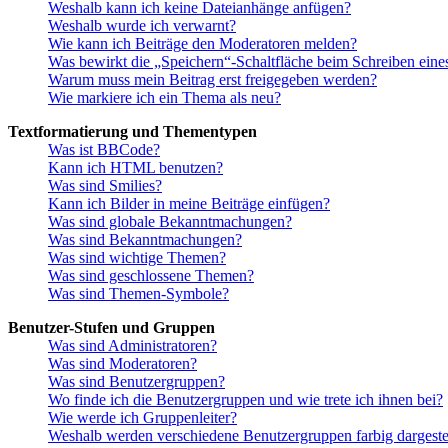
Weshalb kann ich keine Dateianhänge anfügen?
Weshalb wurde ich verwarnt?
Wie kann ich Beiträge den Moderatoren melden?
Was bewirkt die „Speichern“-Schaltfläche beim Schreiben eine
Warum muss mein Beitrag erst freigegeben werden?
Wie markiere ich ein Thema als neu?
Textformatierung und Thementypen
Was ist BBCode?
Kann ich HTML benutzen?
Was sind Smilies?
Kann ich Bilder in meine Beiträge einfügen?
Was sind globale Bekanntmachungen?
Was sind Bekanntmachungen?
Was sind wichtige Themen?
Was sind geschlossene Themen?
Was sind Themen-Symbole?
Benutzer-Stufen und Gruppen
Was sind Administratoren?
Was sind Moderatoren?
Was sind Benutzergruppen?
Wo finde ich die Benutzergruppen und wie trete ich ihnen bei?
Wie werde ich Gruppenleiter?
Weshalb werden verschiedene Benutzergruppen farbig dargestel