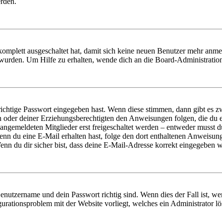
erden.
 komplett ausgeschaltet hat, damit sich keine neuen Benutzer mehr anm
 wurden. Um Hilfe zu erhalten, wende dich an die Board-Administratio
richtige Passwort eingegeben hast. Wenn diese stimmen, dann gibt es
ern oder deiner Erziehungsberechtigten den Anweisungen folgen, die du e
 angemeldeten Mitglieder erst freigeschaltet werden – entweder musst du
. Wenn du eine E-Mail erhalten hast, folge den dort enthaltenen Anweis
nn du dir sicher bist, dass deine E-Mail-Adresse korrekt eingegeben w
Benutzername und dein Passwort richtig sind. Wenn dies der Fall ist, w
igurationsproblem mit der Website vorliegt, welches ein Administrator l