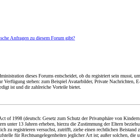
tische Anfragen zu diesem Forum gibt?
istration dieses Forums entscheidet, ob du registriert sein musst, um Be
zur Verfügung stehen: zum Beispiel Avatarbilder, Private Nachrichten, 
igt ist und dir zahlreiche Vorteile bietet.
t of 1998 (deutsch: Gesetz zum Schutz der Privatsphäre von Kindern i
ern unter 13 Jahren erheben, hierzu die Zustimmung der Eltern bezieh
dich zu registrieren versuchst, zutrifft, ziehe einen rechtlichen Beista
stelle für Rechtsangelegenheiten jeglicher Art ist; außer solchen, die