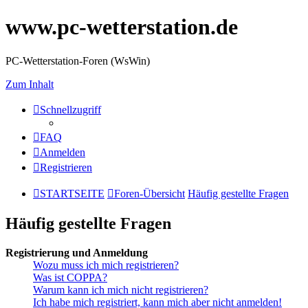
www.pc-wetterstation.de
PC-Wetterstation-Foren (WsWin)
Zum Inhalt
Schnellzugriff
FAQ
Anmelden
Registrieren
STARTSEITE
Foren-Übersicht
Häufig gestellte Fragen
Häufig gestellte Fragen
Registrierung und Anmeldung
Wozu muss ich mich registrieren?
Was ist COPPA?
Warum kann ich mich nicht registrieren?
Ich habe mich registriert, kann mich aber nicht anmelden!