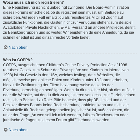
Wozu muss ich mich registrieren?
Eine Registrierung ist nicht unbedingt zwingend. Die Board-Administration
dieses Forums entscheidet, ob du registriert sein musst, um Beiträge zu
schreiben. Auf jeden Fall erhältst du als registriertes Mitglied Zugriff auf
zusätzliche Funktionen, die Gästen nicht zur Verfügung stehen: zum Beispiel
Avatarbilder, Private Nachrichten, E-Mail-Versand an andere Mitglieder, Beitritt
zu Benutzergruppen und so weiter. Wir empfehlen dir eine Anmeldung, da sie
schnell erledigt ist und dir zahlreiche Vorteile bietet.
Nach oben
Was ist COPPA?
COPPA, ausgeschrieben Children’s Online Privacy Protection Act of 1998
(deutsch: Gesetz zum Schutz der Privatsphäre von Kindern im Internet von
1998) ist ein Gesetz in den USA, welches festlegt, dass Websites, die
möglicherweise persönliche Daten von Kindern unter 13 Jahren erheben,
hierzu die Zustimmung der Eltern beziehungsweise des oder der
Erziehungsberechtigten benötigen. Wenn du dir unsicher bist, ob dies auf dich
oder die Website, auf der du dich zu registrieren versuchst, zutrifft, ziehe einen
rechtlichen Beistand zu Rate. Bitte beachte, dass phpBB Limited und der
Besitzer dieses Boards keine Rechtsberatung anbieten kann und nicht die
Anlaufstelle für Rechtsangelegenheiten jeglicher Art ist; außer solchen, die
unter der Frage „An wen soll ich mich wenden, falls es Beschwerden oder
juristische Anfragen zu diesem Forum gibt?“ behandelt werden.
Nach oben