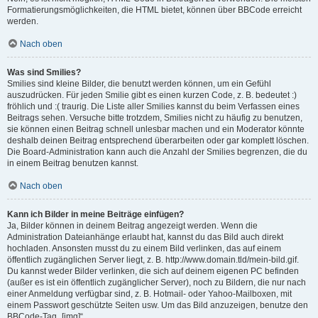
Formatierungsmöglichkeiten, die HTML bietet, können über BBCode erreicht
werden.
Nach oben
Was sind Smilies?
Smilies sind kleine Bilder, die benutzt werden können, um ein Gefühl
auszudrücken. Für jeden Smilie gibt es einen kurzen Code, z. B. bedeutet :)
fröhlich und :( traurig. Die Liste aller Smilies kannst du beim Verfassen eines
Beitrags sehen. Versuche bitte trotzdem, Smilies nicht zu häufig zu benutzen,
sie können einen Beitrag schnell unlesbar machen und ein Moderator könnte
deshalb deinen Beitrag entsprechend überarbeiten oder gar komplett löschen.
Die Board-Administration kann auch die Anzahl der Smilies begrenzen, die du
in einem Beitrag benutzen kannst.
Nach oben
Kann ich Bilder in meine Beiträge einfügen?
Ja, Bilder können in deinem Beitrag angezeigt werden. Wenn die
Administration Dateianhänge erlaubt hat, kannst du das Bild auch direkt
hochladen. Ansonsten musst du zu einem Bild verlinken, das auf einem
öffentlich zugänglichen Server liegt, z. B. http://www.domain.tld/mein-bild.gif.
Du kannst weder Bilder verlinken, die sich auf deinem eigenen PC befinden
(außer es ist ein öffentlich zugänglicher Server), noch zu Bildern, die nur nach
einer Anmeldung verfügbar sind, z. B. Hotmail- oder Yahoo-Mailboxen, mit
einem Passwort geschützte Seiten usw. Um das Bild anzuzeigen, benutze den
BBCode-Tag „[img]“.