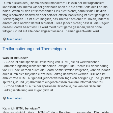
Durch Klicken des „Thema als neu markieren“-Links in der Beitragsansicht
kannst du das Thema wieder ganz nach oben auf die erste Seite des Forums
holen. Wenn du den entsprechenden Link nicht siehst, dann ist die Funktion
möglicherweise deaktiviert oder seit der letzten Markierung ist nicht genügend
Zeit vergangen. Es ist auch möglich, das Thema nach oben zu holen, indem du
einfach eine Antwort darauf schreibst. Stelle jedoch sicher, dass du die Regeln
dieses Boards beachtest! Es wird meist nicht gerne gesehen, wenn ohne
triftigen Grund auf alte oder abgeschlossene Themen geantwortet wird.
Nach oben
Textformatierung und Thementypen
Was ist BBCode?
BBCode ist eine spezielle Umsetzung von HTML, die dir weitreichende
Formatierungsmöglichkeiten für deinen Text gibt. Die Rechte zur Verwendung
von BBCode werden durch die Board-Administration vergeben, können jedoch
auch durch dich für jeden einzelnen Beitrag deaktiviert werden. BBCode ist
ähnlich wie HTML aufgebaut, jedoch werden Tags von eckigen („[“ und „]“) statt
spitzen („<“ und „>“) Klammern eingeschlossen. Weitere Informationen zu
BBCode findest du auf einer speziellen Hilfe-Seite, die von der Seite zur
Beitragserstellung aus zugänglich ist.
Nach oben
Kann ich HTML benutzen?
Nein, es ist nicht möglich, HTML-Code in Beiträgen zu verwenden. Die meisten