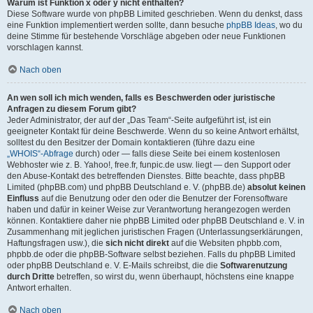
Warum ist Funktion x oder y nicht enthalten?
Diese Software wurde von phpBB Limited geschrieben. Wenn du denkst, dass
eine Funktion implementiert werden sollte, dann besuche
phpBB Ideas
, wo du
deine Stimme für bestehende Vorschläge abgeben oder neue Funktionen
vorschlagen kannst.
Nach oben
An wen soll ich mich wenden, falls es Beschwerden oder juristische
Anfragen zu diesem Forum gibt?
Jeder Administrator, der auf der „Das Team“-Seite aufgeführt ist, ist ein
geeigneter Kontakt für deine Beschwerde. Wenn du so keine Antwort erhältst,
solltest du den Besitzer der Domain kontaktieren (führe dazu eine
„WHOIS“-Abfrage
durch) oder — falls diese Seite bei einem kostenlosen
Webhoster wie z. B. Yahoo!, free.fr, funpic.de usw. liegt — den Support oder
den Abuse-Kontakt des betreffenden Dienstes. Bitte beachte, dass phpBB
Limited (phpBB.com) und phpBB Deutschland e. V. (phpBB.de)
absolut keinen
Einfluss
auf die Benutzung oder den oder die Benutzer der Forensoftware
haben und dafür in keiner Weise zur Verantwortung herangezogen werden
können. Kontaktiere daher nie phpBB Limited oder phpBB Deutschland e. V. in
Zusammenhang mit jeglichen juristischen Fragen (Unterlassungserklärungen,
Haftungsfragen usw.), die
sich nicht direkt
auf die Websiten phpbb.com,
phpbb.de oder die phpBB-Software selbst beziehen. Falls du phpBB Limited
oder phpBB Deutschland e. V. E-Mails schreibst, die die
Softwarenutzung
durch Dritte
betreffen, so wirst du, wenn überhaupt, höchstens eine knappe
Antwort erhalten.
Nach oben