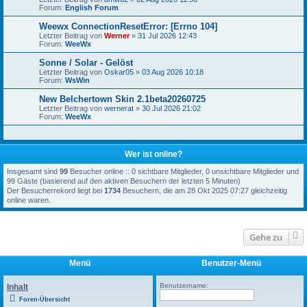
Forum:
English Forum
Weewx ConnectionResetError: [Errno 104]
Letzter Beitrag von
Werner
»
31 Jul 2026 12:43
Forum:
WeeWx
Sonne / Solar - Gelöst
Letzter Beitrag von
Oskar05
»
03 Aug 2026 10:18
Forum:
WsWin
New Belchertown Skin 2.1beta20260725
Letzter Beitrag von
wernerat
»
30 Jul 2026 21:02
Forum:
WeeWx
Wer ist online?
Insgesamt sind
99
Besucher online :: 0 sichtbare Mitglieder, 0 unsichtbare Mitglieder und
99 Gäste (basierend auf den aktiven Besuchern der letzten 5 Minuten)
Der Besucherrekord liegt bei
1734
Besuchern, die am 28 Okt 2025 07:27 gleichzeitig
online waren.
Gehe zu
Menü
Benutzer-Menü
Benutzername:
Inhalt
Foren-Übersicht