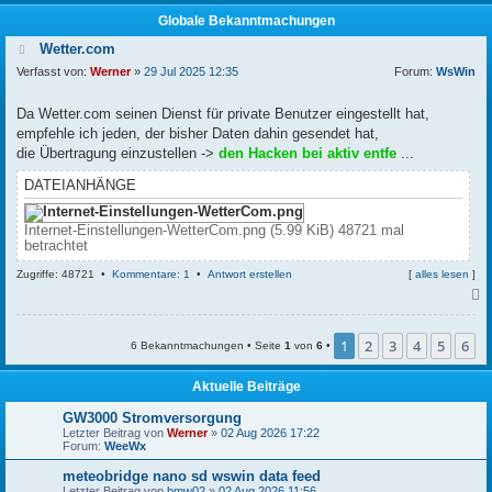
Globale Bekanntmachungen
Wetter.com
Verfasst von:
Werner
»
29 Jul 2025 12:35
Forum:
WsWin
Da Wetter.com seinen Dienst für private Benutzer eingestellt hat,
empfehle ich jeden, der bisher Daten dahin gesendet hat,
die Übertragung einzustellen ->
den Hacken bei aktiv entfe
...
DATEIANHÄNGE
Internet-Einstellungen-WetterCom.png (5.99 KiB) 48721 mal
betrachtet
Zugriffe: 48721 •
Kommentare: 1
•
Antwort erstellen
[
alles lesen
]
c
1
2
3
4
5
6
6 Bekanntmachungen • Seite
1
von
6
•
Aktuelle Beiträge
GW3000 Stromversorgung
Letzter Beitrag von
Werner
»
02 Aug 2026 17:22
Forum:
WeeWx
meteobridge nano sd wswin data feed
Letzter Beitrag von
bmw02
»
02 Aug 2026 11:56