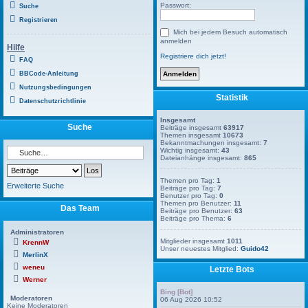
Passwort:
Suche
Registrieren
Mich bei jedem Besuch automatisch
anmelden
Hilfe
Registriere dich jetzt!
FAQ
BBCode-Anleitung
Nutzungsbedingungen
Statistik
Datenschutzrichtlinie
Insgesamt
Suche
Beiträge insgesamt
63917
Themen insgesamt
10673
Bekanntmachungen insgesamt:
7
Wichtig insgesamt:
43
Dateianhänge insgesamt:
865
Themen pro Tag:
1
Erweiterte Suche
Beiträge pro Tag:
7
Benutzer pro Tag:
0
Themen pro Benutzer:
11
Das Team
Beiträge pro Benutzer:
63
Beiträge pro Thema:
6
Administratoren
Mitglieder insgesamt
1011
KrennW
Unser neuestes Mitglied:
Guido42
MerlinX
weneu
Letzte Bots
Werner
Bing [Bot]
Moderatoren
06 Aug 2026 10:52
Keine Moderatoren