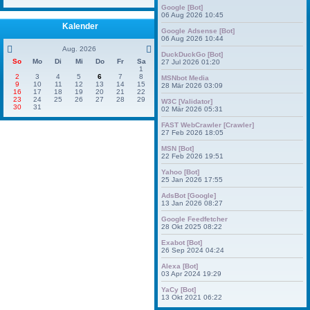
Google [Bot]
06 Aug 2026 10:45
Kalender
Google Adsense [Bot]
06 Aug 2026 10:44
Aug. 2026
DuckDuckGo [Bot]
So
Mo
Di
Mi
Do
Fr
Sa
27 Jul 2026 01:20
1
2
3
4
5
6
7
8
MSNbot Media
9
10
11
12
13
14
15
28 Mär 2026 03:09
16
17
18
19
20
21
22
23
24
25
26
27
28
29
W3C [Validator]
30
31
02 Mär 2026 05:31
FAST WebCrawler [Crawler]
27 Feb 2026 18:05
MSN [Bot]
22 Feb 2026 19:51
Yahoo [Bot]
25 Jan 2026 17:55
AdsBot [Google]
13 Jan 2026 08:27
Google Feedfetcher
28 Okt 2025 08:22
Exabot [Bot]
26 Sep 2024 04:24
Alexa [Bot]
03 Apr 2024 19:29
YaCy [Bot]
13 Okt 2021 06:22