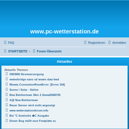
www.pc-wetterstation.de
FAQ
Registrieren
Anmelden
STARTSEITE
Foren-Übersicht
Aktuelles
Aktuelle Themen
GW3000 Stromversorgung
meteobridge nano sd wswin data feed
Weewx ConnectionResetError: [Errno 104]
Sonne / Solar - Gelöst
New Belchertown Skin 2.1beta20260725
AQI New Belchertown
Neuer Sensor wird nicht angezeigt
www.wetterstationsforum.info
Bei °C komische �C Ausgabe
Dieser Bug müllt eure Festplatte zu