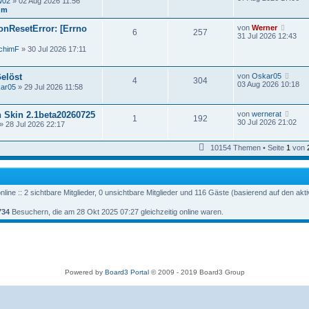
w02
» 02 Aug 2026 11:56
e
u
um
r
e
B
s
e
N
nResetError: [Errno
von
Werner
t
6
257
i
e
31 Jul 2026 12:43
e
t
u
r
chimF
» 30 Jul 2026 17:11
r
e
B
a
s
e
g
t
i
N
Gelöst
von
Oskar05
e
4
304
t
e
03 Aug 2026 10:18
r
ar05
» 29 Jul 2026 11:58
r
u
B
a
e
e
g
s
i
N
 Skin 2.1beta20260725
von
wernerat
t
1
192
t
e
30 Jul 2026 21:02
» 28 Jul 2026 22:17
e
r
u
r
a
e
B
g
s
10154 Themen • Seite
1
von
e
t
i
e
t
r
r
B
a
e
g
line :: 2 sichtbare Mitglieder, 0 unsichtbare Mitglieder und 116 Gäste (basierend auf den akt
i
t
734
Besuchern, die am 28 Okt 2025 07:27 gleichzeitig online waren.
r
a
g
Powered by
Board3 Portal
© 2009 - 2019 Board3 Group