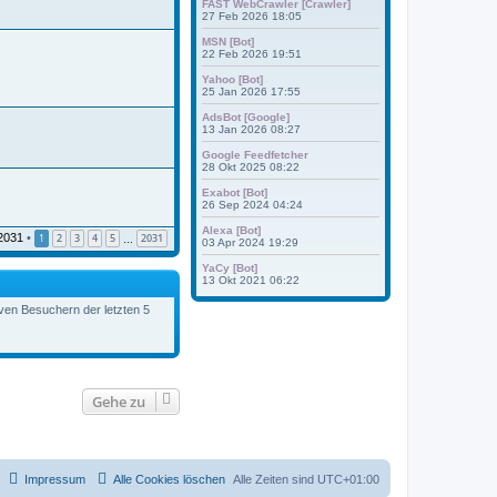
FAST WebCrawler [Crawler]
27 Feb 2026 18:05
MSN [Bot]
22 Feb 2026 19:51
Yahoo [Bot]
25 Jan 2026 17:55
AdsBot [Google]
13 Jan 2026 08:27
Google Feedfetcher
28 Okt 2025 08:22
Exabot [Bot]
26 Sep 2024 04:24
Alexa [Bot]
2031
•
1
2
3
4
5
2031
…
03 Apr 2024 19:29
YaCy [Bot]
13 Okt 2021 06:22
iven Besuchern der letzten 5
Gehe zu
Impressum
Alle Cookies löschen
Alle Zeiten sind
UTC+01:00