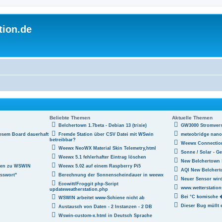
tion.de
Beliebte Themen
Aktuelle Themen
Belchertown 1.7beta - Debian 13 (trixie)
GW3000 Stromver
esem Board dauerhaft
Fremde Station über CSV Datei mit WSwin
meteobridge nano
betreibbar?
Weewx Connection
Weewx NeoWX Material Skin Telemetry,html
Sonne / Solar - Ge
Weewx 5.1 fehlerhafter Eintrag löschen
New Belchertown 
agen zu WSWIN
Weewx 5.02 auf einem Raspberry Pi5
AQI New Belcher
sswort"
Berechnung der Sonnenscheindauer in weewx
Neuer Sensor wird
Ecowitt/Froggit php-Script
www.wetterstation
updateweatherstation.php
Bei °C komische
WSWIN arbeitet www-Schiene nicht ab
Dieser Bug müllt e
Austausch von Daten - 2 Instanzen - 2 DB
Wswin-custom-x.html in Deutsch Sprache