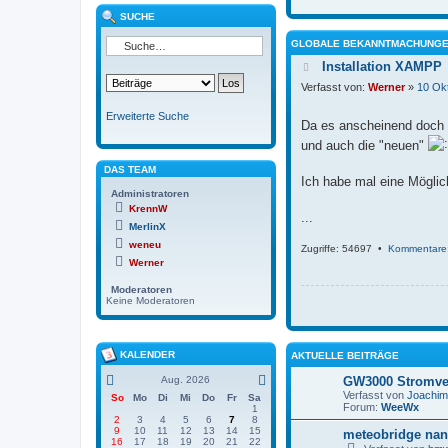
SUCHE
GLOBALE BEKANNTMACHUNG
Installation XAMPP
Verfasst von:
Werner
»
10 Ok
Erweiterte Suche
Da es anscheinend doch e
und auch die "neuen"
DAS TEAM
Ich habe mal eine Möglic
Administratoren
KrennW
...
MerlinX
weneu
Zugriffe: 54697 •
Kommentare
Werner
Moderatoren
Keine Moderatoren
KALENDER
AKTUELLE BEITRÄGE
Aug. 2026
GW3000 Stromve
Verfasst von
Joachi
So
Mo
Di
Mi
Do
Fr
Sa
Forum:
WeeWx
1
2
3
4
5
6
7
8
9
10
11
12
13
14
15
meteobridge nan
16
17
18
19
20
21
22