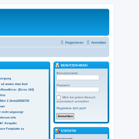
Registrieren
Anmelden
BENUTZER-MENÜ
Benutzername:
sorgung
 sd wswin data feed
Passwort:
ResetError: [Errno 104]
löst
Mich bei jedem Besuch
Skin 2.1beta20260725
automatisch anmelden
town
Registriere dich jetzt!
 nicht angezeigt
sforum.info
 �C Ausgabe
ure Festplatte zu
STATISTIK
Insgesamt