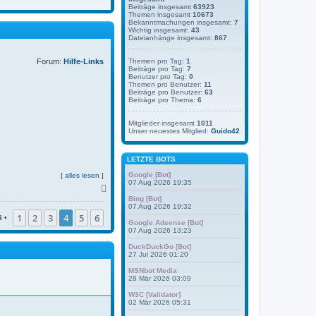
Beiträge insgesamt
63923
Themen insgesamt
10673
Bekanntmachungen insgesamt:
7
Wichtig insgesamt:
43
Dateianhänge insgesamt:
867
Forum:
Hilfe-Links
Themen pro Tag:
1
Beiträge pro Tag:
7
Benutzer pro Tag:
0
Themen pro Benutzer:
11
Beiträge pro Benutzer:
63
Beiträge pro Thema:
6
Mitglieder insgesamt
1011
Unser neuestes Mitglied:
Guido42
LETZTE BOTS
Google [Bot]
[
alles lesen
]
07 Aug 2026 19:35
N
a
Bing [Bot]
07 Aug 2026 19:32
c
1
2
3
4
5
6
h
6
•
Google Adsense [Bot]
o
07 Aug 2026 13:23
b
e
DuckDuckGo [Bot]
27 Jul 2026 01:20
n
MSNbot Media
28 Mär 2026 03:09
W3C [Validator]
02 Mär 2026 05:31