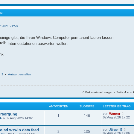
EN
t 2021 21:58
inige gibt, die Ihren Windows-Computer permanent laufen lassen
Internetstationen auswerten wollen.
hk
: 2
•
Antwort erstellen
6 Bekanntmachungen • Seite
4
von
ANTWORTEN
ZUGRIFFE
LETZTER BEITRAG
N
rsorgung
von
Werner
1
146
e
02 Aug 2026 17:22
mF
» 02 Aug 2026 14:02
u
e
s
N
o sd wswin data feed
von
Jürgen B
2
135
t
e
07 Aug 2026 17:06