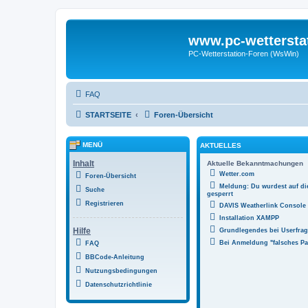
www.pc-wettersta
PC-Wetterstation-Foren (WsWin)
FAQ
STARTSEITE
Foren-Übersicht
MENÜ
AKTUELLES
Inhalt
Aktuelle Bekanntmachungen
Wetter.com
Foren-Übersicht
Meldung: Du wurdest auf di
Suche
gesperrt
Registrieren
DAVIS Weatherlink Console
Installation XAMPP
Hilfe
Grundlegendes bei Userfr
Bei Anmeldung "falsches Pa
FAQ
BBCode-Anleitung
Nutzungsbedingungen
Datenschutzrichtlinie