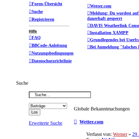
Foren-Übersicht
Wetter.com
Suche
Meldung: Du wurdest auf
dauerhaft gesperrt
Registrieren
DAVIS Weatherlink Conso
Hilfe
Installation XAMPP
FAQ
Grundlegendes bei User
BBCode-Anleitung
Bei Anmeldung "falsches 
Nutzungsbedingungen
Datenschutzrichtlinie
Suche
Globale Bekanntmachungen
Wetter.com
Erweiterte Suche
Verfasst von:
Werner
»
29 