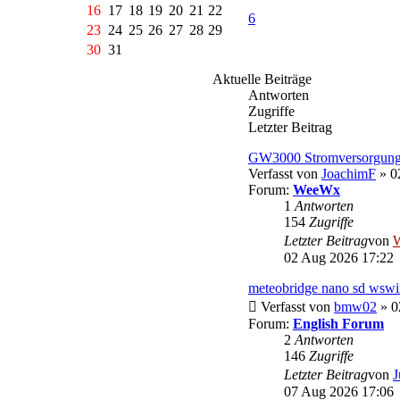
16
17
18
19
20
21
22
6
23
24
25
26
27
28
29
30
31
Aktuelle Beiträge
Antworten
Zugriffe
Letzter Beitrag
GW3000 Stromversorgun
Verfasst von
JoachimF
» 0
Forum:
WeeWx
1
Antworten
154
Zugriffe
Letzter Beitrag
von
W
02 Aug 2026 17:22
meteobridge nano sd wswin
Verfasst von
bmw02
» 0
Forum:
English Forum
2
Antworten
146
Zugriffe
Letzter Beitrag
von
J
07 Aug 2026 17:06