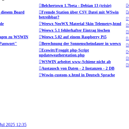
Belchertown 1.7beta - Debian 13 (trixie)
 diesem Board
Fremde Station über CSV Datei mit WSwin
betreibbar?
le
Weewx NeoWX Material Skin Telemetry,html
Weewx 5.1 fehlerhafter Eintrag löschen
fragen zu WSWIN
Weewx 5.02 auf einem Raspberry Pi5
Passwort"
Berechnung der Sonnenscheindauer in weewx
Ecowitt/Froggit php-Script
updateweatherstation.php
WSWIN arbeitet www-Schiene nicht ab
Austausch von Daten - 2 Instanzen - 2 DB
Wswin-custom-x.html in Deutsch Sprache
Jul 2025 12:35