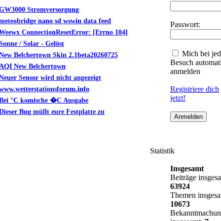
GW3000 Stromversorgung
meteobridge nano sd wswin data feed
Passwort:
Weewx ConnectionResetError: [Errno 104]
Sonne / Solar - Gelöst
Mich bei je
New Belchertown Skin 2.1beta20260725
Besuch automat
AQI New Belchertown
anmelden
Neuer Sensor wird nicht angezeigt
www.wetterstationsforum.info
Registriere dich
jetzt!
Bei °C komische �C Ausgabe
Dieser Bug müllt eure Festplatte zu
Statistik
Insgesamt
Beiträge insges
63924
Themen insges
10673
Bekanntmachun