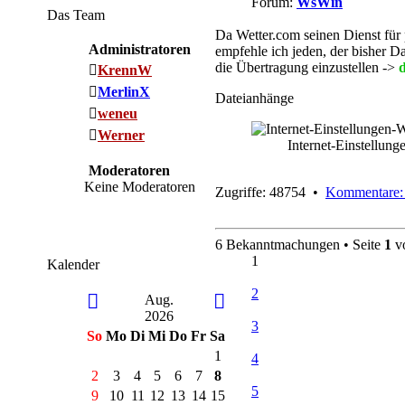
Forum:
WsWin
Das Team
Da Wetter.com seinen Dienst für p
Administratoren
empfehle ich jeden, der bisher Da
die Übertragung einzustellen ->
d
KrennW
MerlinX
Dateianhänge
weneu
Werner
Internet-Einstellun
Moderatoren
Keine Moderatoren
Zugriffe: 48754 •
Kommentare:
6 Bekanntmachungen • Seite
1
v
1
Kalender
2
Aug.
2026
3
So
Mo
Di
Mi
Do
Fr
Sa
1
4
2
3
4
5
6
7
8
5
9
10
11
12
13
14
15