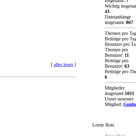
insgesamt:
7
Wichtig insgesa
43
Dateianhänge
insgesamt:
867
Themen pro Ta
Beiträge pro Ta
Benutzer pro T
Themen pro
Benutzer:
11
Beiträge pro
[
alles lesen
]
Benutzer:
63
Beiträge pro Th
6
Mitglieder
insgesamt
1011
Unser neuestes
Mitglied:
Guido
Letzte Bots
Bing [Bot]