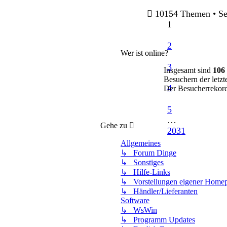
10154 Themen • Se
1
2
Wer ist online?
3
Insgesamt sind
106
Besuchern der letzt
4
Der Besucherrekord
5
…
Gehe zu
2031
Allgemeines
↳ Forum Dinge
↳ Sonstiges
↳ Hilfe-Links
↳ Vorstellungen eigener Home
↳ Händler/Lieferanten
Software
↳ WsWin
↳ Programm Updates