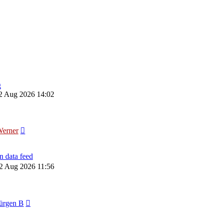
g
2 Aug 2026 14:02
Neuester
erner
Beitrag
 data feed
2 Aug 2026 11:56
Neuester
ürgen B
Beitrag