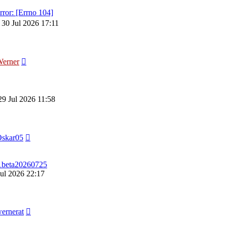
or: [Errno 104]
 30 Jul 2026 17:11
Neuester
erner
Beitrag
29 Jul 2026 11:58
Neuester
skar05
Beitrag
1beta20260725
ul 2026 22:17
Neuester
ernerat
Beitrag