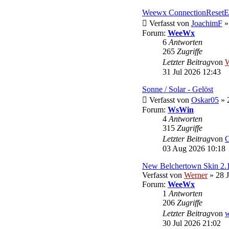
Weewx ConnectionResetErr
Verfasst von
JoachimF
»
Forum:
WeeWx
6
Antworten
265
Zugriffe
Letzter Beitrag
von
W
31 Jul 2026 12:43
Sonne / Solar - Gelöst
Verfasst von
Oskar05
» 
Forum:
WsWin
4
Antworten
315
Zugriffe
Letzter Beitrag
von
O
03 Aug 2026 10:18
New Belchertown Skin 2.
Verfasst von
Werner
» 28 J
Forum:
WeeWx
1
Antworten
206
Zugriffe
Letzter Beitrag
von
w
30 Jul 2026 21:02