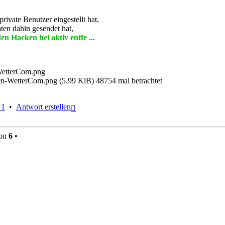
rivate Benutzer eingestellt hat,
ten dahin gesendet hat,
en Hacken bei aktiv entfe
...
gen-WetterCom.png (5.99 KiB) 48754 mal betrachtet
Nach
 1
•
Antwort erstellen
oben
on
6
•