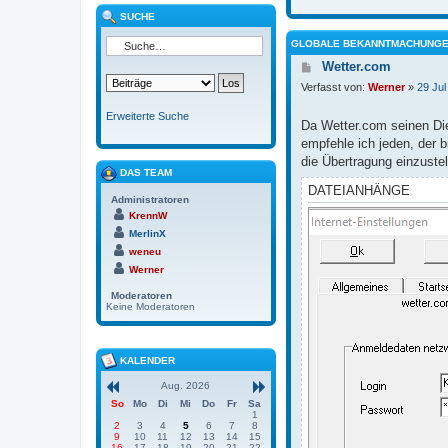
SUCHE
GLOBALE BEKANNTMACHUNG
Wetter.com
Verfasst von:
Werner
»
29 Jul
Erweiterte Suche
Da Wetter.com seinen Dien
empfehle ich jeden, der 
die Übertragung einzuste
DAS TEAM
DATEIANHÄNGE
Administratoren
KrennW
MerlinX
weneu
Werner
Moderatoren
Keine Moderatoren
KALENDER
Aug. 2026
So
Mo
Di
Mi
Do
Fr
Sa
1
2
3
4
5
6
7
8
9
10
11
12
13
14
15
16
17
18
19
20
21
22