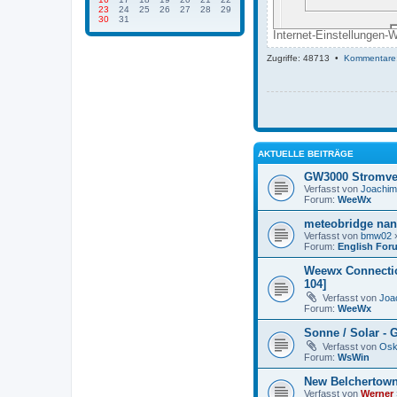
23
24
25
26
27
28
29
30
31
Internet-Einstellungen-
Zugriffe: 48713 •
Kommentare
AKTUELLE BEITRÄGE
GW3000 Stromve
Verfasst von
Joachi
Forum:
WeeWx
meteobridge nan
Verfasst von
bmw02
»
Forum:
English For
Weewx Connectio
104]
Verfasst von
Joa
Forum:
WeeWx
Sonne / Solar - 
Verfasst von
Osk
Forum:
WsWin
New Belchertown
Verfasst von
Werner