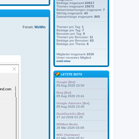
Beiträge insgesamt
63917
Themen insgesamt
10673
Bekanntmachungen insgesamt:
7
Wichtig insgesamt:
43
Dateianhänge insgesamt:
865
Forum:
WsWin
Themen pro Tag:
1
Beiträge pro Tag:
7
Benutzer pro Tag:
0
Themen pro Benutzer:
11
Beiträge pro Benutzer:
63
Beiträge pro Thema:
6
Mitglieder insgesamt
1010
Unser neuestes Mitglied:
emil-nino
LETZTE BOTS
Google [Bot]
05 Aug 2026 23:50
Bing [Bot]
05 Aug 2026 23:41
Google Adsense [Bot]
05 Aug 2026 23:40
DuckDuckGo [Bot]
27 Jul 2026 01:20
MSNbot Media
28 Mär 2026 03:09
W3C [Validator]
02 Mär 2026 05:31