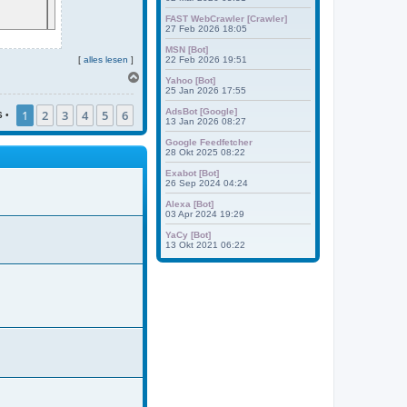
FAST WebCrawler [Crawler]
27 Feb 2026 18:05
MSN [Bot]
[
alles lesen
]
22 Feb 2026 19:51
N
Yahoo [Bot]
a
25 Jan 2026 17:55
c
AdsBot [Google]
1
2
3
4
5
6
h
6
•
13 Jan 2026 08:27
o
b
Google Feedfetcher
e
28 Okt 2025 08:22
n
Exabot [Bot]
26 Sep 2024 04:24
Alexa [Bot]
03 Apr 2024 19:29
YaCy [Bot]
13 Okt 2021 06:22