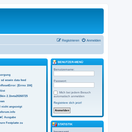
Registrieren
Anmelden
BENUTZER-MENÜ
Benutzername:
sorgung
 sd wswin data feed
Passwort:
ResetError: [Errno 104]
löst
Mich bei jedem Besuch
Skin 2.1beta20260725
automatisch anmelden
town
Registriere dich jetzt!
 nicht angezeigt
sforum.info
 �C Ausgabe
ure Festplatte zu
STATISTIK
Insgesamt