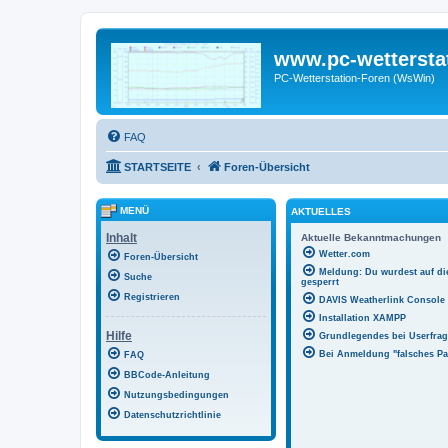
www.pc-wettersta
PC-Wetterstation-Foren (WsWin)
FAQ
STARTSEITE
Foren-Übersicht
MENÜ
AKTUELLES
Inhalt
Aktuelle Bekanntmachungen
Wetter.com
Foren-Übersicht
Meldung: Du wurdest auf di
Suche
gesperrt
Registrieren
DAVIS Weatherlink Console
Installation XAMPP
Hilfe
Grundlegendes bei Userfr
Bei Anmeldung "falsches Pa
FAQ
BBCode-Anleitung
Nutzungsbedingungen
Datenschutzrichtlinie