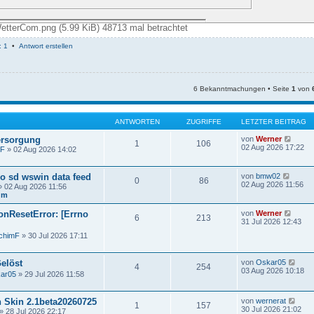
WetterCom.png (5.99 KiB) 48713 mal betrachtet
: 1
•
Antwort erstellen
6 Bekanntmachungen • Seite
1
von
ANTWORTEN
ZUGRIFFE
LETZTER BEITRAG
N
rsorgung
von
Werner
1
106
e
02 Aug 2026 17:22
mF
» 02 Aug 2026 14:02
u
e
s
N
o sd wswin data feed
von
bmw02
0
86
t
e
02 Aug 2026 11:56
 02 Aug 2026 11:56
e
u
um
r
e
B
s
N
nResetError: [Errno
von
Werner
e
6
213
t
e
31 Jul 2026 12:43
i
e
u
t
r
chimF
» 30 Jul 2026 17:11
e
r
B
s
a
e
t
g
i
N
Gelöst
von
Oskar05
e
4
254
t
e
03 Aug 2026 10:18
r
ar05
» 29 Jul 2026 11:58
r
u
B
a
e
e
g
s
i
N
 Skin 2.1beta20260725
von
wernerat
t
1
157
t
e
30 Jul 2026 21:02
» 28 Jul 2026 22:17
e
r