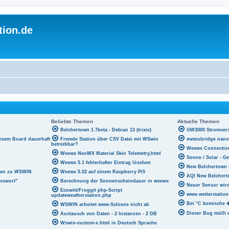
tion.de
Beliebte Themen
Aktuelle Themen
Belchertown 1.7beta - Debian 13 (trixie)
GW3000 Stromver
esem Board dauerhaft
Fremde Station über CSV Datei mit WSwin
meteobridge nano
betreibbar?
Weewx Connection
Weewx NeoWX Material Skin Telemetry,html
Sonne / Solar - Ge
Weewx 5.1 fehlerhafter Eintrag löschen
New Belchertown 
agen zu WSWIN
Weewx 5.02 auf einem Raspberry Pi5
AQI New Belcher
sswort"
Berechnung der Sonnenscheindauer in weewx
Neuer Sensor wird
Ecowitt/Froggit php-Script
www.wetterstation
updateweatherstation.php
Bei °C komische
WSWIN arbeitet www-Schiene nicht ab
Dieser Bug müllt e
Austausch von Daten - 2 Instanzen - 2 DB
Wswin-custom-x.html in Deutsch Sprache