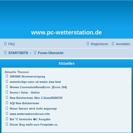
www.pc-wetterstation.de
FAQ
Registrieren
Anmelden
STARTSEITE
Foren-Übersicht
Aktuelles
Aktuelle Themen
GW3000 Stromversorgung
meteobridge nano sd wswin data feed
Weewx ConnectionResetError: [Errno 104]
Sonne / Solar - Gelöst
New Belchertown Skin 2.1beta20260725
AQI New Belchertown
Neuer Sensor wird nicht angezeigt
www.wetterstationsforum.info
Bei °C komische �C Ausgabe
Dieser Bug müllt eure Festplatte zu