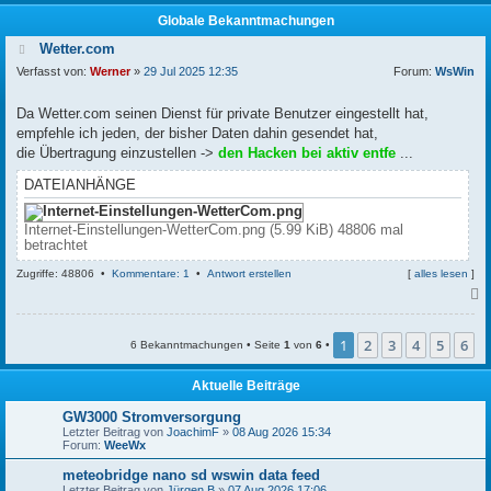
Globale Bekanntmachungen
Wetter.com
Verfasst von:
Werner
»
29 Jul 2025 12:35
Forum:
WsWin
Da Wetter.com seinen Dienst für private Benutzer eingestellt hat,
empfehle ich jeden, der bisher Daten dahin gesendet hat,
die Übertragung einzustellen ->
den Hacken bei aktiv entfe
...
DATEIANHÄNGE
Internet-Einstellungen-WetterCom.png (5.99 KiB) 48806 mal
betrachtet
Zugriffe: 48806 •
Kommentare: 1
•
Antwort erstellen
[
alles lesen
]
c
1
2
3
4
5
6
6 Bekanntmachungen • Seite
1
von
6
•
Aktuelle Beiträge
GW3000 Stromversorgung
Letzter Beitrag von
JoachimF
»
08 Aug 2026 15:34
Forum:
WeeWx
meteobridge nano sd wswin data feed
Letzter Beitrag von
Jürgen B
»
07 Aug 2026 17:06