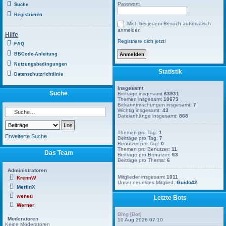
Passwort:
Suche
Registrieren
Mich bei jedem Besuch automatisch
anmelden
Hilfe
Registriere dich jetzt!
FAQ
BBCode-Anleitung
Nutzungsbedingungen
Statistik
Datenschutzrichtlinie
Insgesamt
Suche
Beiträge insgesamt
63931
Themen insgesamt
10673
Bekanntmachungen insgesamt:
7
Wichtig insgesamt:
43
Dateianhänge insgesamt:
868
Themen pro Tag:
1
Erweiterte Suche
Beiträge pro Tag:
7
Benutzer pro Tag:
0
Themen pro Benutzer:
11
Das Team
Beiträge pro Benutzer:
63
Beiträge pro Thema:
6
Administratoren
Mitglieder insgesamt
1011
KrennW
Unser neuestes Mitglied:
Guido42
MerlinX
weneu
Letzte Bots
Werner
Bing [Bot]
Moderatoren
10 Aug 2026 07:10
Keine Moderatoren