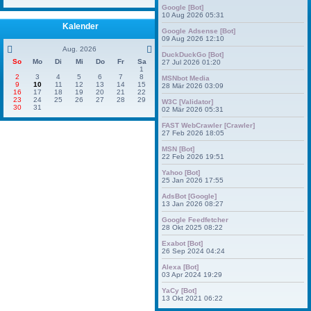
Google [Bot]
10 Aug 2026 05:31
Kalender
Google Adsense [Bot]
09 Aug 2026 12:10
Aug. 2026
DuckDuckGo [Bot]
So
Mo
Di
Mi
Do
Fr
Sa
27 Jul 2026 01:20
1
2
3
4
5
6
7
8
MSNbot Media
9
10
11
12
13
14
15
28 Mär 2026 03:09
16
17
18
19
20
21
22
23
24
25
26
27
28
29
W3C [Validator]
30
31
02 Mär 2026 05:31
FAST WebCrawler [Crawler]
27 Feb 2026 18:05
MSN [Bot]
22 Feb 2026 19:51
Yahoo [Bot]
25 Jan 2026 17:55
AdsBot [Google]
13 Jan 2026 08:27
Google Feedfetcher
28 Okt 2025 08:22
Exabot [Bot]
26 Sep 2024 04:24
Alexa [Bot]
03 Apr 2024 19:29
YaCy [Bot]
13 Okt 2021 06:22