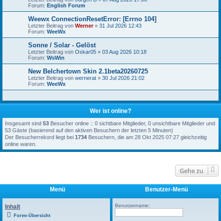
Forum:
English Forum
Weewx ConnectionResetError: [Errno 104]
Letzter Beitrag von
Werner
»
31 Jul 2026 12:43
Forum:
WeeWx
Sonne / Solar - Gelöst
Letzter Beitrag von
Oskar05
»
03 Aug 2026 10:18
Forum:
WsWin
New Belchertown Skin 2.1beta20260725
Letzter Beitrag von
wernerat
»
30 Jul 2026 21:02
Forum:
WeeWx
Wer ist online?
Insgesamt sind
53
Besucher online :: 0 sichtbare Mitglieder, 0 unsichtbare Mitglieder und
53 Gäste (basierend auf den aktiven Besuchern der letzten 5 Minuten)
Der Besucherrekord liegt bei
1734
Besuchern, die am 28 Okt 2025 07:27 gleichzeitig
online waren.
Gehe zu
Menü
Benutzer-Menü
Benutzername:
Inhalt
Foren-Übersicht