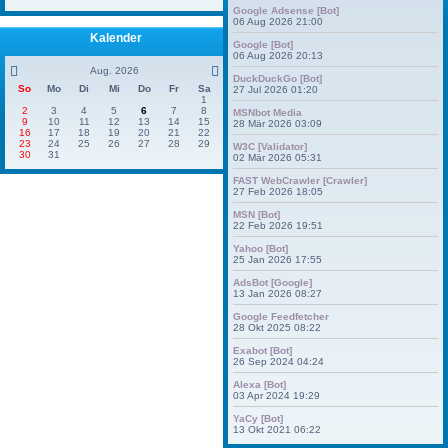
Google Adsense [Bot]
06 Aug 2026 21:00
Kalender
Google [Bot]
06 Aug 2026 20:13
Aug. 2026
DuckDuckGo [Bot]
So
Mo
Di
Mi
Do
Fr
Sa
27 Jul 2026 01:20
1
2
3
4
5
6
7
8
MSNbot Media
9
10
11
12
13
14
15
28 Mär 2026 03:09
16
17
18
19
20
21
22
23
24
25
26
27
28
29
W3C [Validator]
30
31
02 Mär 2026 05:31
FAST WebCrawler [Crawler]
27 Feb 2026 18:05
MSN [Bot]
22 Feb 2026 19:51
Yahoo [Bot]
25 Jan 2026 17:55
AdsBot [Google]
13 Jan 2026 08:27
Google Feedfetcher
28 Okt 2025 08:22
Exabot [Bot]
26 Sep 2024 04:24
Alexa [Bot]
03 Apr 2024 19:29
YaCy [Bot]
13 Okt 2021 06:22