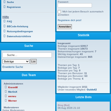
Passwort:
Suche
Registrieren
Mich bei jedem Besuch automatisch
anmelden
Hilfe
Registriere dich jetzt!
FAQ
BBCode-Anleitung
Nutzungsbedingungen
Statistik
Datenschutzrichtlinie
Insgesamt
Suche
Beiträge insgesamt
63917
Themen insgesamt
10673
Bekanntmachungen insgesamt:
7
Wichtig insgesamt:
43
Dateianhänge insgesamt:
865
Themen pro Tag:
1
Erweiterte Suche
Beiträge pro Tag:
7
Benutzer pro Tag:
0
Themen pro Benutzer:
11
Das Team
Beiträge pro Benutzer:
63
Beiträge pro Thema:
6
Administratoren
Mitglieder insgesamt
1011
KrennW
Unser neuestes Mitglied:
Guido42
MerlinX
weneu
Letzte Bots
Werner
Bing [Bot]
Moderatoren
06 Aug 2026 21:10
Keine Moderatoren