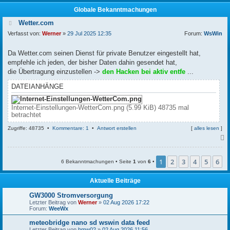
Globale Bekanntmachungen
Wetter.com
Verfasst von:
Werner
»
29 Jul 2025 12:35
Forum:
WsWin
Da Wetter.com seinen Dienst für private Benutzer eingestellt hat,
empfehle ich jeden, der bisher Daten dahin gesendet hat,
die Übertragung einzustellen ->
den Hacken bei aktiv entfe
...
DATEIANHÄNGE
Internet-Einstellungen-WetterCom.png (5.99 KiB) 48735 mal
betrachtet
Zugriffe: 48735 •
Kommentare: 1
•
Antwort erstellen
[
alles lesen
]
c
1
2
3
4
5
6
6 Bekanntmachungen • Seite
1
von
6
•
Aktuelle Beiträge
GW3000 Stromversorgung
Letzter Beitrag von
Werner
»
02 Aug 2026 17:22
Forum:
WeeWx
meteobridge nano sd wswin data feed
Letzter Beitrag von
bmw02
»
02 Aug 2026 11:56