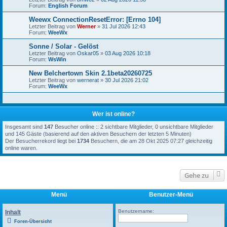
Forum:
English Forum
Weewx ConnectionResetError: [Errno 104]
Letzter Beitrag von
Werner
»
31 Jul 2026 12:43
Forum:
WeeWx
Sonne / Solar - Gelöst
Letzter Beitrag von
Oskar05
»
03 Aug 2026 10:18
Forum:
WsWin
New Belchertown Skin 2.1beta20260725
Letzter Beitrag von
wernerat
»
30 Jul 2026 21:02
Forum:
WeeWx
Wer ist online?
Insgesamt sind
147
Besucher online :: 2 sichtbare Mitglieder, 0 unsichtbare Mitglieder
und 145 Gäste (basierend auf den aktiven Besuchern der letzten 5 Minuten)
Der Besucherrekord liegt bei
1734
Besuchern, die am 28 Okt 2025 07:27 gleichzeitig
online waren.
Gehe zu
Menü
Benutzer-Menü
Benutzername:
Inhalt
Foren-Übersicht