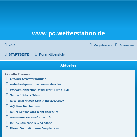
www.pc-wetterstation.de
FAQ
Registrieren
Anmelden
STARTSEITE
Foren-Übersicht
Aktuelles
Aktuelle Themen
GW3000 Stromversorgung
meteobridge nano sd wswin data feed
Weewx ConnectionResetError: [Errno 104]
Sonne / Solar - Gelöst
New Belchertown Skin 2.1beta20260725
AQI New Belchertown
Neuer Sensor wird nicht angezeigt
www.wetterstationsforum.info
Bei °C komische �C Ausgabe
Dieser Bug müllt eure Festplatte zu