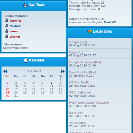
Themen pro Benutzer:
11
Das Team
Beiträge pro Benutzer:
63
Beiträge pro Thema:
6
Administratoren
Mitglieder insgesamt
1011
KrennW
Unser neuestes Mitglied:
Guido42
MerlinX
Letzte Bots
weneu
Werner
Google [Bot]
Moderatoren
07 Aug 2026 08:41
Keine Moderatoren
Bing [Bot]
07 Aug 2026 08:37
Kalender
Google Adsense [Bot]
07 Aug 2026 05:49
Aug. 2026
DuckDuckGo [Bot]
27 Jul 2026 01:20
So
Mo
Di
Mi
Do
Fr
Sa
1
MSNbot Media
2
3
4
5
6
7
8
28 Mär 2026 03:09
9
10
11
12
13
14
15
16
17
18
19
20
21
22
W3C [Validator]
23
24
25
26
27
28
29
02 Mär 2026 05:31
30
31
FAST WebCrawler [Crawler]
27 Feb 2026 18:05
MSN [Bot]
22 Feb 2026 19:51
Yahoo [Bot]
25 Jan 2026 17:55
AdsBot [Google]