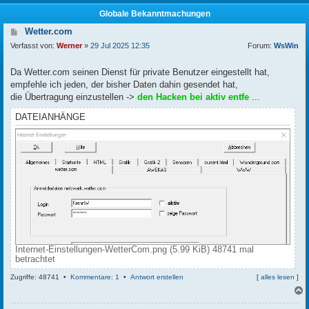
Globale Bekanntmachungen
Wetter.com
Verfasst von:
Werner
»
29 Jul 2025 12:35
Forum:
WsWin
Da Wetter.com seinen Dienst für private Benutzer eingestellt hat,
empfehle ich jeden, der bisher Daten dahin gesendet hat,
die Übertragung einzustellen ->
den Hacken bei aktiv entfe
...
DATEIANHÄNGE
Internet-Einstellungen-WetterCom.png (5.99 KiB) 48741 mal
betrachtet
Zugriffe: 48741 •
Kommentare: 1
•
Antwort erstellen
[
alles lesen
]
c