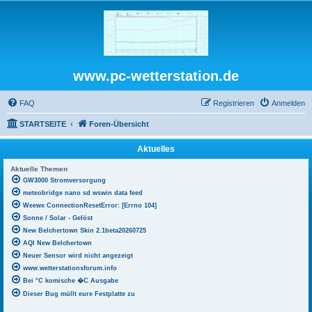
www.pc-wetterstation.de
FAQ
Registrieren
Anmelden
STARTSEITE
Foren-Übersicht
Aktuelles
Aktuelle Themen
GW3000 Stromversorgung
meteobridge nano sd wswin data feed
Weewx ConnectionResetError: [Errno 104]
Sonne / Solar - Gelöst
New Belchertown Skin 2.1beta20260725
AQI New Belchertown
Neuer Sensor wird nicht angezeigt
www.wetterstationsforum.info
Bei °C komische �C Ausgabe
Dieser Bug müllt eure Festplatte zu