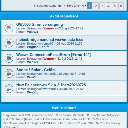
1
2
3
4
5
6
6 Bekanntmachungen • Seite
1
von
6
•
Aktuelle Beiträge
GW3000 Stromversorgung
Letzter Beitrag von
Werner
»
02 Aug 2026 17:22
Forum:
WeeWx
meteobridge nano sd wswin data feed
Letzter Beitrag von
bmw02
»
02 Aug 2026 11:56
Forum:
English Forum
Weewx ConnectionResetError: [Errno 104]
Letzter Beitrag von
Werner
»
31 Jul 2026 12:43
Forum:
WeeWx
Sonne / Solar - Gelöst
Letzter Beitrag von
Oskar05
»
03 Aug 2026 10:18
Forum:
WsWin
New Belchertown Skin 2.1beta20260725
Letzter Beitrag von
wernerat
»
30 Jul 2026 21:02
Forum:
WeeWx
Wer ist online?
Insgesamt sind
119
Besucher online :: 0 sichtbare Mitglieder, 0 unsichtbare Mitglieder
und 119 Gäste (basierend auf den aktiven Besuchern der letzten 5 Minuten)
Der Besucherrekord liegt bei
1734
Besuchern, die am 28 Okt 2025 07:27 gleichzeitig
online waren.