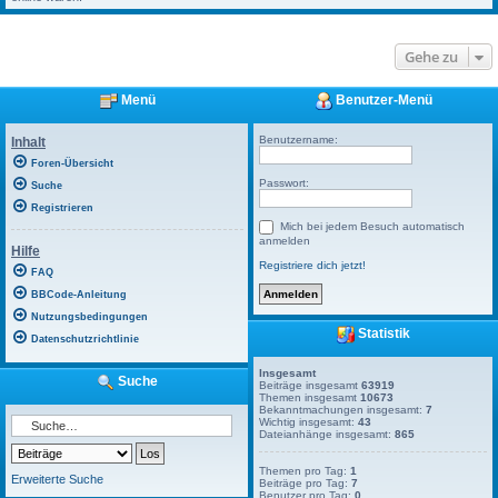
Gehe zu
Menü
Benutzer-Menü
Benutzername:
Inhalt
Foren-Übersicht
Passwort:
Suche
Registrieren
Mich bei jedem Besuch automatisch
anmelden
Hilfe
Registriere dich jetzt!
FAQ
BBCode-Anleitung
Nutzungsbedingungen
Statistik
Datenschutzrichtlinie
Insgesamt
Suche
Beiträge insgesamt
63919
Themen insgesamt
10673
Bekanntmachungen insgesamt:
7
Wichtig insgesamt:
43
Dateianhänge insgesamt:
865
Themen pro Tag:
1
Erweiterte Suche
Beiträge pro Tag:
7
Benutzer pro Tag:
0