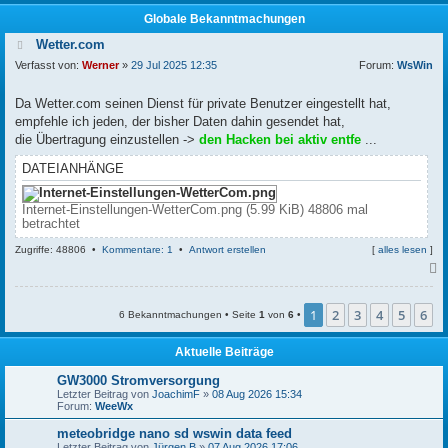
Globale Bekanntmachungen
Wetter.com
Verfasst von:
Werner
»
29 Jul 2025 12:35
Forum:
WsWin
Da Wetter.com seinen Dienst für private Benutzer eingestellt hat,
empfehle ich jeden, der bisher Daten dahin gesendet hat,
die Übertragung einzustellen ->
den Hacken bei aktiv entfe
...
DATEIANHÄNGE
Internet-Einstellungen-WetterCom.png (5.99 KiB) 48806 mal
betrachtet
Zugriffe: 48806 •
Kommentare: 1
•
Antwort erstellen
[
alles lesen
]
c
1
2
3
4
5
6
6 Bekanntmachungen • Seite
1
von
6
•
Aktuelle Beiträge
GW3000 Stromversorgung
Letzter Beitrag von
JoachimF
»
08 Aug 2026 15:34
Forum:
WeeWx
meteobridge nano sd wswin data feed
Letzter Beitrag von
Jürgen B
»
07 Aug 2026 17:06