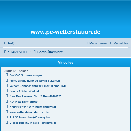
www.pc-wetterstation.de
FAQ
Registrieren
Anmelden
STARTSEITE
Foren-Übersicht
Aktuelles
Aktuelle Themen
GW3000 Stromversorgung
meteobridge nano sd wswin data feed
Weewx ConnectionResetError: [Errno 104]
Sonne / Solar - Gelöst
New Belchertown Skin 2.1beta20260725
AQI New Belchertown
Neuer Sensor wird nicht angezeigt
www.wetterstationsforum.info
Bei °C komische �C Ausgabe
Dieser Bug müllt eure Festplatte zu