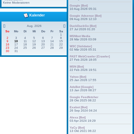
Keine Moderatoren
Google [Bot]
10 Aug 2026 05:31
Kalender
Google Adsense [Bot]
09 Aug 2026 12:10
Aug. 2026
DuckDuckGo [Bot]
27 Jul 2026 01:20
So
Mo
Di
Mi
Do
Fr
Sa
1
MSNbot Media
2
3
4
5
6
7
8
28 Mär 2026 03:09
9
10
11
12
13
14
15
16
17
18
19
20
21
22
W3C [Validator]
23
24
25
26
27
28
29
02 Mär 2026 05:31
30
31
FAST WebCrawler [Crawler]
27 Feb 2026 18:05
MSN [Bot]
22 Feb 2026 19:51
Yahoo [Bot]
25 Jan 2026 17:55
AdsBot [Google]
13 Jan 2026 08:27
Google Feedfetcher
28 Okt 2025 08:22
Exabot [Bot]
26 Sep 2024 04:24
Alexa [Bot]
03 Apr 2024 19:29
YaCy [Bot]
13 Okt 2021 06:22