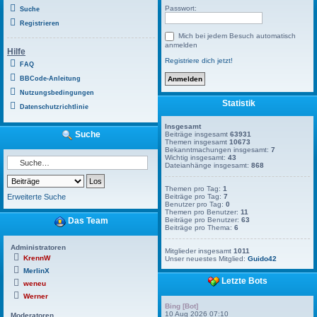
Passwort:
Suche
Registrieren
Mich bei jedem Besuch automatisch
anmelden
Hilfe
Registriere dich jetzt!
FAQ
BBCode-Anleitung
Nutzungsbedingungen
Statistik
Datenschutzrichtlinie
Insgesamt
Suche
Beiträge insgesamt
63931
Themen insgesamt
10673
Bekanntmachungen insgesamt:
7
Wichtig insgesamt:
43
Dateianhänge insgesamt:
868
Themen pro Tag:
1
Erweiterte Suche
Beiträge pro Tag:
7
Benutzer pro Tag:
0
Themen pro Benutzer:
11
Das Team
Beiträge pro Benutzer:
63
Beiträge pro Thema:
6
Administratoren
Mitglieder insgesamt
1011
KrennW
Unser neuestes Mitglied:
Guido42
MerlinX
Letzte Bots
weneu
Werner
Bing [Bot]
10 Aug 2026 07:10
Moderatoren