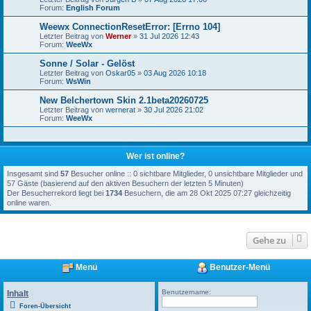
Forum:
English Forum
Weewx ConnectionResetError: [Errno 104]
Letzter Beitrag von
Werner
»
31 Jul 2026 12:43
Forum:
WeeWx
Sonne / Solar - Gelöst
Letzter Beitrag von
Oskar05
»
03 Aug 2026 10:18
Forum:
WsWin
New Belchertown Skin 2.1beta20260725
Letzter Beitrag von
wernerat
»
30 Jul 2026 21:02
Forum:
WeeWx
Wer ist online?
Insgesamt sind
57
Besucher online :: 0 sichtbare Mitglieder, 0 unsichtbare Mitglieder und
57 Gäste (basierend auf den aktiven Besuchern der letzten 5 Minuten)
Der Besucherrekord liegt bei
1734
Besuchern, die am 28 Okt 2025 07:27 gleichzeitig
online waren.
Gehe zu
Menü
Benutzer-Menü
Benutzername:
Inhalt
Foren-Übersicht