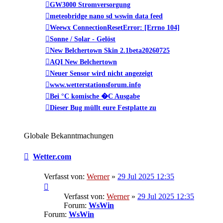
GW3000 Stromversorgung
meteobridge nano sd wswin data feed
Weewx ConnectionResetError: [Errno 104]
Sonne / Solar - Gelöst
New Belchertown Skin 2.1beta20260725
AQI New Belchertown
Neuer Sensor wird nicht angezeigt
www.wetterstationsforum.info
Bei °C komische �C Ausgabe
Dieser Bug müllt eure Festplatte zu
Globale Bekanntmachungen
Wetter.com
Verfasst von:
Werner
»
29 Jul 2025 12:35
Verfasst von:
Werner
»
29 Jul 2025 12:35
Forum:
WsWin
Forum:
WsWin