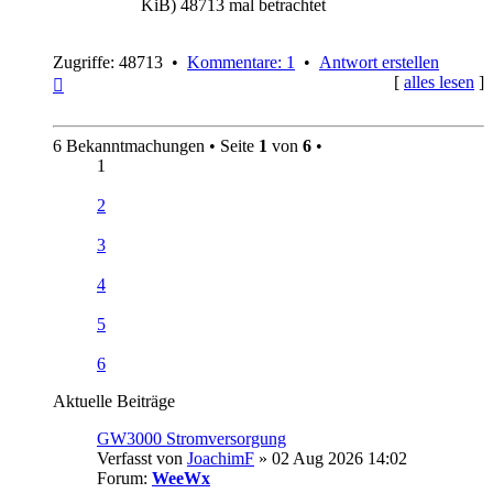
KiB) 48713 mal betrachtet
Zugriffe: 48713 •
Kommentare: 1
•
Antwort erstellen
Nach
[
alles lesen
]
oben
6 Bekanntmachungen • Seite
1
von
6
•
1
2
3
4
5
6
Aktuelle Beiträge
GW3000 Stromversorgung
Verfasst von
JoachimF
» 02 Aug 2026 14:02
Forum:
WeeWx