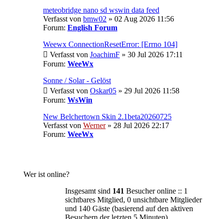
meteobridge nano sd wswin data feed
Verfasst von
bmw02
» 02 Aug 2026 11:56
Forum:
English Forum
Weewx ConnectionResetError: [Errno 104]
Verfasst von
JoachimF
» 30 Jul 2026 17:11
Forum:
WeeWx
Sonne / Solar - Gelöst
Verfasst von
Oskar05
» 29 Jul 2026 11:58
Forum:
WsWin
New Belchertown Skin 2.1beta20260725
Verfasst von
Werner
» 28 Jul 2026 22:17
Forum:
WeeWx
Wer ist online?
Insgesamt sind
141
Besucher online :: 1
sichtbares Mitglied, 0 unsichtbare Mitglieder
und 140 Gäste (basierend auf den aktiven
Besuchern der letzten 5 Minuten)