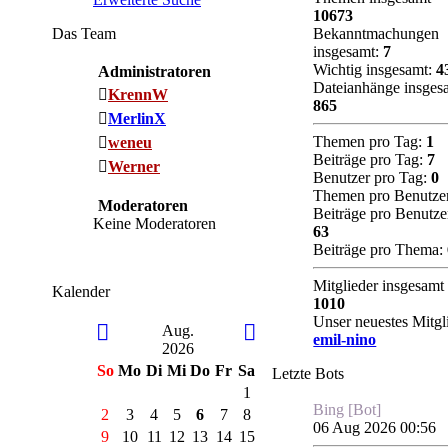
10673
Das Team
Bekanntmachungen
insgesamt:
7
Wichtig insgesamt:
4
Administratoren
Dateianhänge insges
KrennW
865
MerlinX
Themen pro Tag:
1
weneu
Beiträge pro Tag:
7
Werner
Benutzer pro Tag:
0
Themen pro Benutze
Moderatoren
Beiträge pro Benutze
Keine Moderatoren
63
Beiträge pro Thema:
Mitglieder insgesamt
Kalender
1010
Unser neuestes Mitgl
Aug.
emil-nino
2026
So
Mo
Di
Mi
Do
Fr
Sa
Letzte Bots
1
Bing [Bot]
2
3
4
5
6
7
8
06 Aug 2026 00:56
9
10
11
12
13
14
15