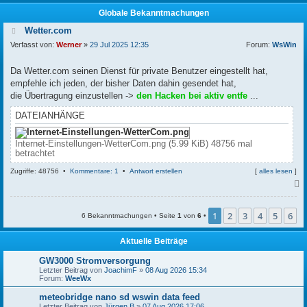
Globale Bekanntmachungen
Wetter.com
Verfasst von:
Werner
»
29 Jul 2025 12:35
Forum:
WsWin
Da Wetter.com seinen Dienst für private Benutzer eingestellt hat,
empfehle ich jeden, der bisher Daten dahin gesendet hat,
die Übertragung einzustellen ->
den Hacken bei aktiv entfe
...
DATEIANHÄNGE
Internet-Einstellungen-WetterCom.png (5.99 KiB) 48756 mal
betrachtet
Zugriffe: 48756 •
Kommentare: 1
•
Antwort erstellen
[
alles lesen
]
c
1
2
3
4
5
6
6 Bekanntmachungen • Seite
1
von
6
•
Aktuelle Beiträge
GW3000 Stromversorgung
Letzter Beitrag von
JoachimF
»
08 Aug 2026 15:34
Forum:
WeeWx
meteobridge nano sd wswin data feed
Letzter Beitrag von
Jürgen B
»
07 Aug 2026 17:06