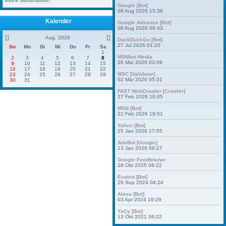
Keine Moderatoren
Google [Bot]
08 Aug 2026 15:36
Kalender
Google Adsense [Bot]
08 Aug 2026 09:43
Aug. 2026
DuckDuckGo [Bot]
27 Jul 2026 01:20
So
Mo
Di
Mi
Do
Fr
Sa
1
MSNbot Media
2
3
4
5
6
7
8
28 Mär 2026 03:09
9
10
11
12
13
14
15
16
17
18
19
20
21
22
W3C [Validator]
23
24
25
26
27
28
29
02 Mär 2026 05:31
30
31
FAST WebCrawler [Crawler]
27 Feb 2026 18:05
MSN [Bot]
22 Feb 2026 19:51
Yahoo [Bot]
25 Jan 2026 17:55
AdsBot [Google]
13 Jan 2026 08:27
Google Feedfetcher
28 Okt 2025 08:22
Exabot [Bot]
26 Sep 2024 04:24
Alexa [Bot]
03 Apr 2024 19:29
YaCy [Bot]
13 Okt 2021 06:22