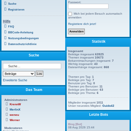
Passwort:
Suche
Registrieren
Mich bei jedem Besuch automatisch
anmelden
Hilfe
Registriere dich jetzt!
FAQ
BBCode-Anleitung
Nutzungsbedingungen
Statistik
Datenschutzrichtlinie
Insgesamt
Beiträge insgesamt
63925
Suche
Themen insgesamt
10673
Bekanntmachungen insgesamt:
7
Wichtig insgesamt:
43
Dateianhänge insgesamt:
868
Themen pro Tag:
1
Erweiterte Suche
Beiträge pro Tag:
7
Benutzer pro Tag:
0
Themen pro Benutzer:
11
Das Team
Beiträge pro Benutzer:
63
Beiträge pro Thema:
6
Administratoren
Mitglieder insgesamt
1011
KrennW
Unser neuestes Mitglied:
Guido42
MerlinX
Letzte Bots
weneu
Werner
Bing [Bot]
08 Aug 2026 15:44
Moderatoren