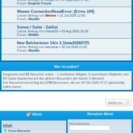
Forum:
English Forum
Weewx ConnectionResetError: [Errno 104]
Letzter Beitrag von
Werner
»
31 Jul 2026 12:43
Forum:
WeeWx
Sonne / Solar - Gelöst
Letzter Beitrag von
Oskar05
»
03 Aug 2026 10:18
Forum:
WsWin
New Belchertown Skin 2.1beta20260725
Letzter Beitrag von
wernerat
»
30 Jul 2026 21:02
Forum:
WeeWx
Wer ist online?
Insgesamt sind
81
Besucher online :: 1 sichtbares Mitglied, 0 unsichtbare Mitglieder und
80 Gäste (basierend auf den aktiven Besuchern der letzten 5 Minuten)
Der Besucherrekord liegt bei
1734
Besuchern, die am 28 Okt 2025 07:27 gleichzeitig
online waren.
Gehe zu
Benutzer-Menü
Menü
Benutzername:
Inhalt
Foren-Übersicht