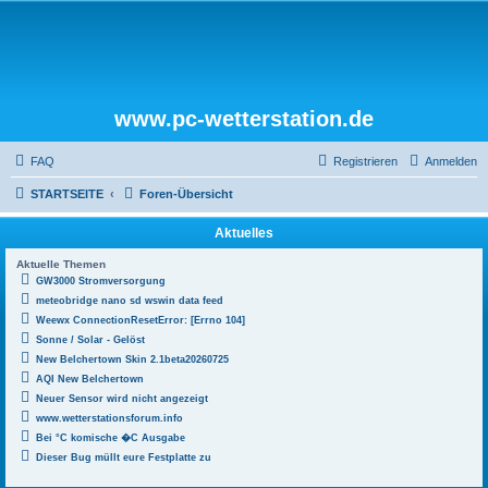
www.pc-wetterstation.de
FAQ
Registrieren
Anmelden
STARTSEITE
Foren-Übersicht
Aktuelles
Aktuelle Themen
GW3000 Stromversorgung
meteobridge nano sd wswin data feed
Weewx ConnectionResetError: [Errno 104]
Sonne / Solar - Gelöst
New Belchertown Skin 2.1beta20260725
AQI New Belchertown
Neuer Sensor wird nicht angezeigt
www.wetterstationsforum.info
Bei °C komische �C Ausgabe
Dieser Bug müllt eure Festplatte zu