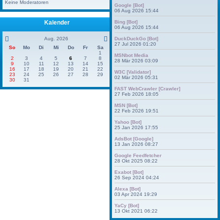
Keine Moderatoren
Google [Bot]
06 Aug 2026 15:44
Kalender
Bing [Bot]
06 Aug 2026 15:44
Aug. 2026
DuckDuckGo [Bot]
27 Jul 2026 01:20
So
Mo
Di
Mi
Do
Fr
Sa
1
MSNbot Media
2
3
4
5
6
7
8
28 Mär 2026 03:09
9
10
11
12
13
14
15
16
17
18
19
20
21
22
W3C [Validator]
23
24
25
26
27
28
29
02 Mär 2026 05:31
30
31
FAST WebCrawler [Crawler]
27 Feb 2026 18:05
MSN [Bot]
22 Feb 2026 19:51
Yahoo [Bot]
25 Jan 2026 17:55
AdsBot [Google]
13 Jan 2026 08:27
Google Feedfetcher
28 Okt 2025 08:22
Exabot [Bot]
26 Sep 2024 04:24
Alexa [Bot]
03 Apr 2024 19:29
YaCy [Bot]
13 Okt 2021 06:22