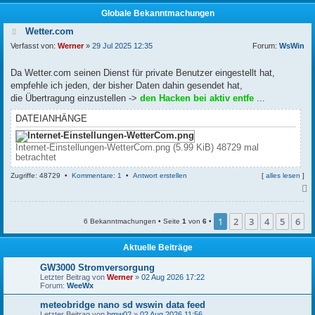
Globale Bekanntmachungen
Wetter.com
Verfasst von:
Werner
»
29 Jul 2025 12:35
Forum:
WsWin
Da Wetter.com seinen Dienst für private Benutzer eingestellt hat,
empfehle ich jeden, der bisher Daten dahin gesendet hat,
die Übertragung einzustellen ->
den Hacken bei aktiv entfe
...
DATEIANHÄNGE
Internet-Einstellungen-WetterCom.png (5.99 KiB) 48729 mal
betrachtet
Zugriffe: 48729 •
Kommentare: 1
•
Antwort erstellen
[
alles lesen
]
c
1
2
3
4
5
6
6 Bekanntmachungen • Seite
1
von
6
•
Aktuelle Beiträge
GW3000 Stromversorgung
Letzter Beitrag von
Werner
»
02 Aug 2026 17:22
Forum:
WeeWx
meteobridge nano sd wswin data feed
Letzter Beitrag von
bmw02
»
02 Aug 2026 11:56