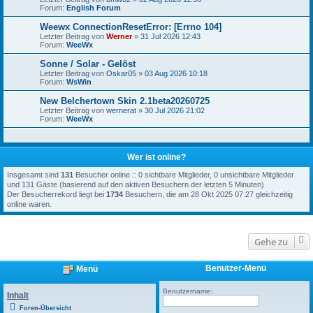
Forum:
English Forum
Weewx ConnectionResetError: [Errno 104]
Letzter Beitrag von
Werner
»
31 Jul 2026 12:43
Forum:
WeeWx
Sonne / Solar - Gelöst
Letzter Beitrag von
Oskar05
»
03 Aug 2026 10:18
Forum:
WsWin
New Belchertown Skin 2.1beta20260725
Letzter Beitrag von
wernerat
»
30 Jul 2026 21:02
Forum:
WeeWx
Wer ist online?
Insgesamt sind
131
Besucher online :: 0 sichtbare Mitglieder, 0 unsichtbare Mitglieder
und 131 Gäste (basierend auf den aktiven Besuchern der letzten 5 Minuten)
Der Besucherrekord liegt bei
1734
Besuchern, die am 28 Okt 2025 07:27 gleichzeitig
online waren.
Gehe zu
Benutzer-Menü
Menü
Benutzername:
Inhalt
Foren-Übersicht