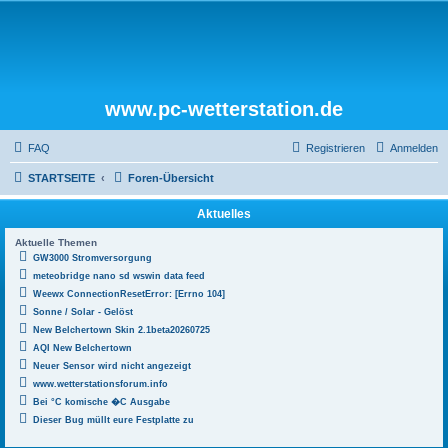
www.pc-wetterstation.de
FAQ
Registrieren
Anmelden
STARTSEITE
Foren-Übersicht
Aktuelles
Aktuelle Themen
GW3000 Stromversorgung
meteobridge nano sd wswin data feed
Weewx ConnectionResetError: [Errno 104]
Sonne / Solar - Gelöst
New Belchertown Skin 2.1beta20260725
AQI New Belchertown
Neuer Sensor wird nicht angezeigt
www.wetterstationsforum.info
Bei °C komische �C Ausgabe
Dieser Bug müllt eure Festplatte zu