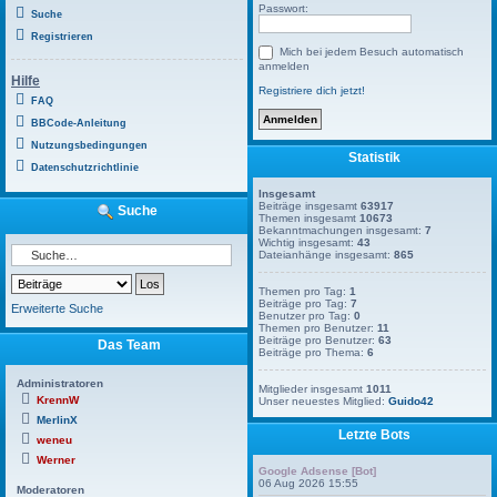
Passwort:
Suche
Registrieren
Mich bei jedem Besuch automatisch
anmelden
Hilfe
Registriere dich jetzt!
FAQ
BBCode-Anleitung
Nutzungsbedingungen
Statistik
Datenschutzrichtlinie
Insgesamt
Beiträge insgesamt
63917
Suche
Themen insgesamt
10673
Bekanntmachungen insgesamt:
7
Wichtig insgesamt:
43
Dateianhänge insgesamt:
865
Themen pro Tag:
1
Beiträge pro Tag:
7
Erweiterte Suche
Benutzer pro Tag:
0
Themen pro Benutzer:
11
Beiträge pro Benutzer:
63
Das Team
Beiträge pro Thema:
6
Administratoren
Mitglieder insgesamt
1011
KrennW
Unser neuestes Mitglied:
Guido42
MerlinX
Letzte Bots
weneu
Werner
Google Adsense [Bot]
06 Aug 2026 15:55
Moderatoren