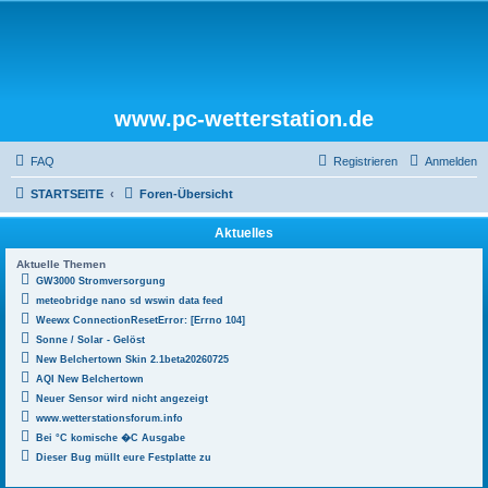
www.pc-wetterstation.de
FAQ
Registrieren
Anmelden
STARTSEITE
Foren-Übersicht
Aktuelles
Aktuelle Themen
GW3000 Stromversorgung
meteobridge nano sd wswin data feed
Weewx ConnectionResetError: [Errno 104]
Sonne / Solar - Gelöst
New Belchertown Skin 2.1beta20260725
AQI New Belchertown
Neuer Sensor wird nicht angezeigt
www.wetterstationsforum.info
Bei °C komische �C Ausgabe
Dieser Bug müllt eure Festplatte zu