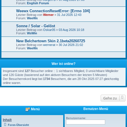
Forum:
English Forum
Weewx ConnectionResetError: [Errno 104]
Letzter Beitrag von
Werner
»
31 Jul 2026 12:43
Forum:
WeeWx
Sonne / Solar - Gelöst
Letzter Beitrag von
Oskar05
»
03 Aug 2026 10:18
Forum:
WsWin
New Belchertown Skin 2.1beta20260725
Letzter Beitrag von
wernerat
»
30 Jul 2026 21:02
Forum:
WeeWx
Wer ist online?
Insgesamt sind
127
Besucher online :: 1 sichtbares Mitglied, 0 unsichtbare Mitglieder
und 126 Gäste (basierend auf den aktiven Besuchern der letzten 5 Minuten)
Der Besucherrekord liegt bei
1734
Besuchern, die am 28 Okt 2025 07:27 gleichzeitig
online waren.
Gehe zu
Benutzer-Menü
Menü
Benutzername:
Inhalt
Foren-Übersicht