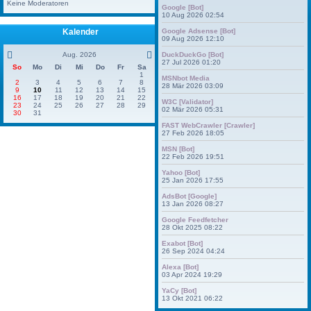
Keine Moderatoren
Google [Bot]
10 Aug 2026 02:54
Kalender
Google Adsense [Bot]
09 Aug 2026 12:10
Aug. 2026
DuckDuckGo [Bot]
27 Jul 2026 01:20
So
Mo
Di
Mi
Do
Fr
Sa
1
MSNbot Media
2
3
4
5
6
7
8
28 Mär 2026 03:09
9
10
11
12
13
14
15
16
17
18
19
20
21
22
W3C [Validator]
23
24
25
26
27
28
29
02 Mär 2026 05:31
30
31
FAST WebCrawler [Crawler]
27 Feb 2026 18:05
MSN [Bot]
22 Feb 2026 19:51
Yahoo [Bot]
25 Jan 2026 17:55
AdsBot [Google]
13 Jan 2026 08:27
Google Feedfetcher
28 Okt 2025 08:22
Exabot [Bot]
26 Sep 2024 04:24
Alexa [Bot]
03 Apr 2024 19:29
YaCy [Bot]
13 Okt 2021 06:22