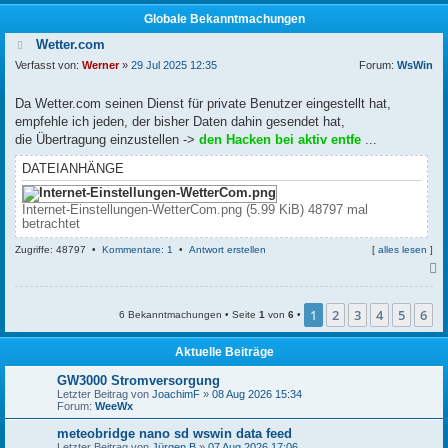
Globale Bekanntmachungen
Wetter.com
Verfasst von:
Werner
»
29 Jul 2025 12:35
Forum:
WsWin
Da Wetter.com seinen Dienst für private Benutzer eingestellt hat,
empfehle ich jeden, der bisher Daten dahin gesendet hat,
die Übertragung einzustellen ->
den Hacken bei aktiv entfe
...
DATEIANHÄNGE
Internet-Einstellungen-WetterCom.png (5.99 KiB) 48797 mal
betrachtet
Zugriffe: 48797 •
Kommentare: 1
•
Antwort erstellen
[
alles lesen
]
c
1
2
3
4
5
6
6 Bekanntmachungen • Seite
1
von
6
•
Aktuelle Beiträge
GW3000 Stromversorgung
Letzter Beitrag von
JoachimF
»
08 Aug 2026 15:34
Forum:
WeeWx
meteobridge nano sd wswin data feed
Letzter Beitrag von
Jürgen B
»
07 Aug 2026 17:06