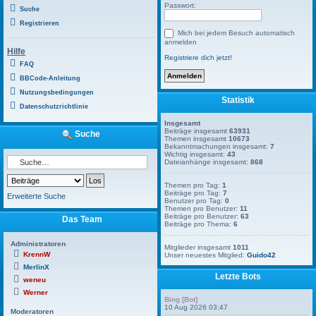
Passwort:
Suche
Registrieren
Mich bei jedem Besuch automatisch
anmelden
Hilfe
Registriere dich jetzt!
FAQ
BBCode-Anleitung
Nutzungsbedingungen
Statistik
Datenschutzrichtlinie
Insgesamt
Beiträge insgesamt
63931
Suche
Themen insgesamt
10673
Bekanntmachungen insgesamt:
7
Wichtig insgesamt:
43
Dateianhänge insgesamt:
868
Themen pro Tag:
1
Beiträge pro Tag:
7
Erweiterte Suche
Benutzer pro Tag:
0
Themen pro Benutzer:
11
Beiträge pro Benutzer:
63
Das Team
Beiträge pro Thema:
6
Administratoren
Mitglieder insgesamt
1011
KrennW
Unser neuestes Mitglied:
Guido42
MerlinX
Letzte Bots
weneu
Werner
Bing [Bot]
10 Aug 2026 03:47
Moderatoren