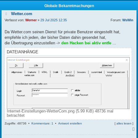
Globale Bekanntmachungen
Wetter.com
Verfasst von:
Werner
»
29 Jul 2025 12:35
Forum:
WsWin
Da Wetter.com seinen Dienst für private Benutzer eingestellt hat,
empfehle ich jeden, der bisher Daten dahin gesendet hat,
die Übertragung einzustellen ->
den Hacken bei aktiv entfe
...
DATEIANHÄNGE
Internet-Einstellungen-WetterCom.png (5.99 KiB) 48736 mal
betrachtet
Zugriffe: 48736 •
Kommentare: 1
•
Antwort erstellen
[
alles lesen
]
c