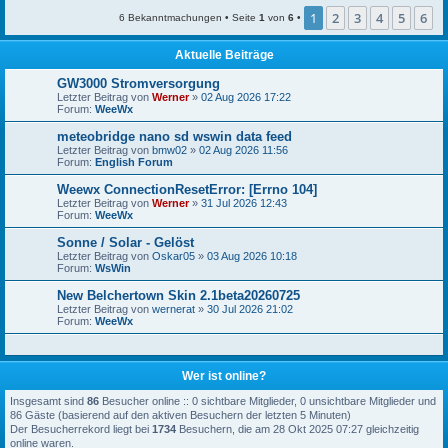
1
2
3
4
5
6
6 Bekanntmachungen • Seite
1
von
6
•
Aktuelle Beiträge
GW3000 Stromversorgung
Letzter Beitrag von
Werner
»
02 Aug 2026 17:22
Forum:
WeeWx
meteobridge nano sd wswin data feed
Letzter Beitrag von
bmw02
»
02 Aug 2026 11:56
Forum:
English Forum
Weewx ConnectionResetError: [Errno 104]
Letzter Beitrag von
Werner
»
31 Jul 2026 12:43
Forum:
WeeWx
Sonne / Solar - Gelöst
Letzter Beitrag von
Oskar05
»
03 Aug 2026 10:18
Forum:
WsWin
New Belchertown Skin 2.1beta20260725
Letzter Beitrag von
wernerat
»
30 Jul 2026 21:02
Forum:
WeeWx
Wer ist online?
Insgesamt sind
86
Besucher online :: 0 sichtbare Mitglieder, 0 unsichtbare Mitglieder und
86 Gäste (basierend auf den aktiven Besuchern der letzten 5 Minuten)
Der Besucherrekord liegt bei
1734
Besuchern, die am 28 Okt 2025 07:27 gleichzeitig
online waren.