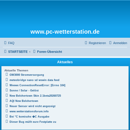
www.pc-wetterstation.de
FAQ
Registrieren
Anmelden
STARTSEITE
Foren-Übersicht
Aktuelles
Aktuelle Themen
GW3000 Stromversorgung
meteobridge nano sd wswin data feed
Weewx ConnectionResetError: [Errno 104]
Sonne / Solar - Gelöst
New Belchertown Skin 2.1beta20260725
AQI New Belchertown
Neuer Sensor wird nicht angezeigt
www.wetterstationsforum.info
Bei °C komische �C Ausgabe
Dieser Bug müllt eure Festplatte zu