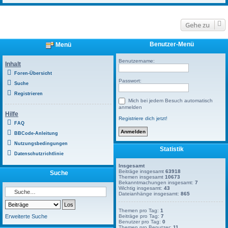
Gehe zu
Benutzer-Menü
Menü
Benutzername:
Inhalt
Foren-Übersicht
Passwort:
Suche
Registrieren
Mich bei jedem Besuch automatisch
anmelden
Hilfe
Registriere dich jetzt!
FAQ
BBCode-Anleitung
Nutzungsbedingungen
Statistik
Datenschutzrichtlinie
Insgesamt
Beiträge insgesamt
63918
Suche
Themen insgesamt
10673
Bekanntmachungen insgesamt:
7
Wichtig insgesamt:
43
Dateianhänge insgesamt:
865
Themen pro Tag:
1
Erweiterte Suche
Beiträge pro Tag:
7
Benutzer pro Tag:
0
Themen pro Benutzer:
11