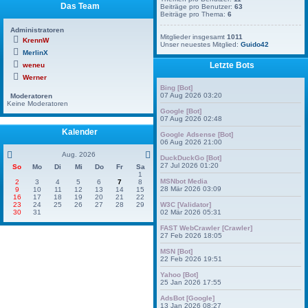
Das Team
Beiträge pro Benutzer:
63
Beiträge pro Thema:
6
Administratoren
Mitglieder insgesamt
1011
KrennW
Unser neuestes Mitglied:
Guido42
MerlinX
Letzte Bots
weneu
Werner
Bing [Bot]
07 Aug 2026 03:20
Moderatoren
Keine Moderatoren
Google [Bot]
07 Aug 2026 02:48
Kalender
Google Adsense [Bot]
06 Aug 2026 21:00
Aug. 2026
DuckDuckGo [Bot]
27 Jul 2026 01:20
So
Mo
Di
Mi
Do
Fr
Sa
1
MSNbot Media
2
3
4
5
6
7
8
28 Mär 2026 03:09
9
10
11
12
13
14
15
16
17
18
19
20
21
22
W3C [Validator]
23
24
25
26
27
28
29
02 Mär 2026 05:31
30
31
FAST WebCrawler [Crawler]
27 Feb 2026 18:05
MSN [Bot]
22 Feb 2026 19:51
Yahoo [Bot]
25 Jan 2026 17:55
AdsBot [Google]
13 Jan 2026 08:27