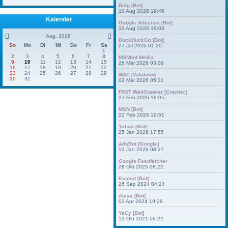
Bing [Bot]
10 Aug 2026 19:45
Kalender
Google Adsense [Bot]
10 Aug 2026 19:03
Aug. 2026
DuckDuckGo [Bot]
So
Mo
Di
Mi
Do
Fr
Sa
27 Jul 2026 01:20
1
2
3
4
5
6
7
8
MSNbot Media
9
10
11
12
13
14
15
28 Mär 2026 03:09
16
17
18
19
20
21
22
23
24
25
26
27
28
29
W3C [Validator]
30
31
02 Mär 2026 05:31
FAST WebCrawler [Crawler]
27 Feb 2026 18:05
MSN [Bot]
22 Feb 2026 19:51
Yahoo [Bot]
25 Jan 2026 17:55
AdsBot [Google]
13 Jan 2026 08:27
Google Feedfetcher
28 Okt 2025 08:22
Exabot [Bot]
26 Sep 2024 04:24
Alexa [Bot]
03 Apr 2024 19:29
YaCy [Bot]
13 Okt 2021 06:22