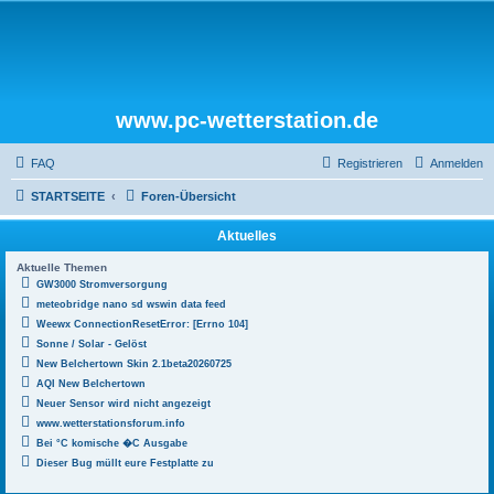
www.pc-wetterstation.de
FAQ
Registrieren
Anmelden
STARTSEITE
Foren-Übersicht
Aktuelles
Aktuelle Themen
GW3000 Stromversorgung
meteobridge nano sd wswin data feed
Weewx ConnectionResetError: [Errno 104]
Sonne / Solar - Gelöst
New Belchertown Skin 2.1beta20260725
AQI New Belchertown
Neuer Sensor wird nicht angezeigt
www.wetterstationsforum.info
Bei °C komische �C Ausgabe
Dieser Bug müllt eure Festplatte zu