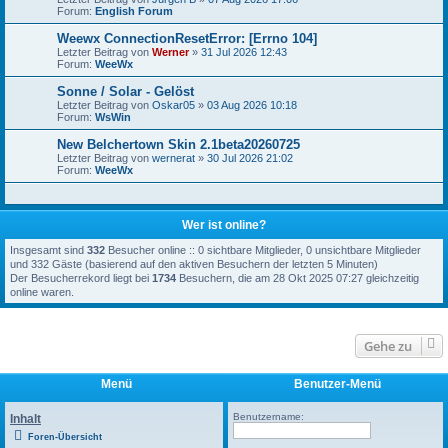
Forum:
English Forum
Weewx ConnectionResetError: [Errno 104]
Letzter Beitrag von
Werner
»
31 Jul 2026 12:43
Forum:
WeeWx
Sonne / Solar - Gelöst
Letzter Beitrag von
Oskar05
»
03 Aug 2026 10:18
Forum:
WsWin
New Belchertown Skin 2.1beta20260725
Letzter Beitrag von
wernerat
»
30 Jul 2026 21:02
Forum:
WeeWx
Wer ist online?
Insgesamt sind
332
Besucher online :: 0 sichtbare Mitglieder, 0 unsichtbare Mitglieder
und 332 Gäste (basierend auf den aktiven Besuchern der letzten 5 Minuten)
Der Besucherrekord liegt bei
1734
Besuchern, die am 28 Okt 2025 07:27 gleichzeitig
online waren.
Gehe zu
Menü
Benutzer-Menü
Benutzername:
Inhalt
Foren-Übersicht