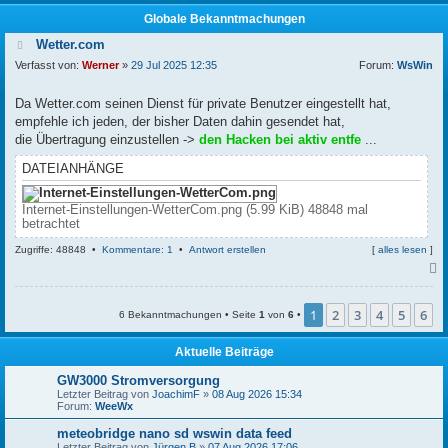
Globale Bekanntmachungen
Wetter.com
Verfasst von:
Werner
»
29 Jul 2025 12:35
Forum:
WsWin
Da Wetter.com seinen Dienst für private Benutzer eingestellt hat,
empfehle ich jeden, der bisher Daten dahin gesendet hat,
die Übertragung einzustellen ->
den Hacken bei aktiv entfe
...
DATEIANHÄNGE
Internet-Einstellungen-WetterCom.png (5.99 KiB) 48848 mal
betrachtet
Zugriffe: 48848 •
Kommentare: 1
•
Antwort erstellen
[
alles lesen
]
c
1
2
3
4
5
6
6 Bekanntmachungen • Seite
1
von
6
•
Aktuelle Beiträge
GW3000 Stromversorgung
Letzter Beitrag von
JoachimF
»
08 Aug 2026 15:34
Forum:
WeeWx
meteobridge nano sd wswin data feed
Letzter Beitrag von
Jürgen B
»
07 Aug 2026 17:06