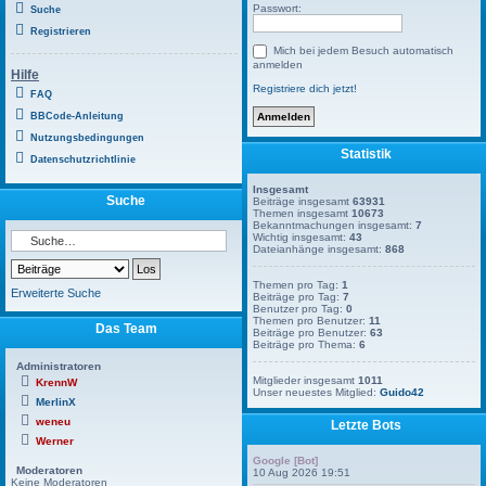
Passwort:
Suche
Registrieren
Mich bei jedem Besuch automatisch
anmelden
Hilfe
Registriere dich jetzt!
FAQ
BBCode-Anleitung
Nutzungsbedingungen
Statistik
Datenschutzrichtlinie
Insgesamt
Suche
Beiträge insgesamt
63931
Themen insgesamt
10673
Bekanntmachungen insgesamt:
7
Wichtig insgesamt:
43
Dateianhänge insgesamt:
868
Themen pro Tag:
1
Erweiterte Suche
Beiträge pro Tag:
7
Benutzer pro Tag:
0
Themen pro Benutzer:
11
Das Team
Beiträge pro Benutzer:
63
Beiträge pro Thema:
6
Administratoren
Mitglieder insgesamt
1011
KrennW
Unser neuestes Mitglied:
Guido42
MerlinX
weneu
Letzte Bots
Werner
Google [Bot]
Moderatoren
10 Aug 2026 19:51
Keine Moderatoren