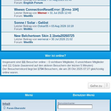
Forum:
English Forum
Weewx ConnectionResetError: [Errno 104]
Letzter Beitrag von
Werner
»
31 Jul 2026 12:43
Forum:
WeeWx
Sonne / Solar - Gelöst
Letzter Beitrag von
Oskar05
»
03 Aug 2026 10:18
Forum:
WsWin
New Belchertown Skin 2.1beta20260725
Letzter Beitrag von
wernerat
»
30 Jul 2026 21:02
Forum:
WeeWx
Wer ist online?
Insgesamt sind
111
Besucher online :: 0 sichtbare Mitglieder, 0 unsichtbare Mitglieder
und 111 Gäste (basierend auf den aktiven Besuchern der letzten 5 Minuten)
Der Besucherrekord liegt bei
1734
Besuchern, die am 28 Okt 2025 07:27 gleichzeitig
online waren.
Gehe zu
Menü
Benutzer-Menü
Benutzername:
Inhalt
Foren-Übersicht