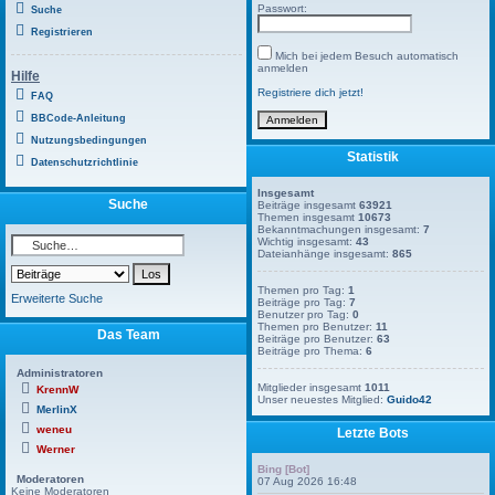
Passwort:
Suche
Registrieren
Mich bei jedem Besuch automatisch
anmelden
Hilfe
Registriere dich jetzt!
FAQ
BBCode-Anleitung
Nutzungsbedingungen
Statistik
Datenschutzrichtlinie
Insgesamt
Suche
Beiträge insgesamt
63921
Themen insgesamt
10673
Bekanntmachungen insgesamt:
7
Wichtig insgesamt:
43
Dateianhänge insgesamt:
865
Themen pro Tag:
1
Erweiterte Suche
Beiträge pro Tag:
7
Benutzer pro Tag:
0
Themen pro Benutzer:
11
Das Team
Beiträge pro Benutzer:
63
Beiträge pro Thema:
6
Administratoren
Mitglieder insgesamt
1011
KrennW
Unser neuestes Mitglied:
Guido42
MerlinX
weneu
Letzte Bots
Werner
Bing [Bot]
Moderatoren
07 Aug 2026 16:48
Keine Moderatoren