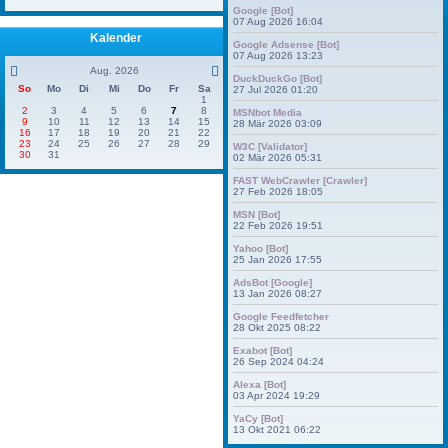
Google [Bot]
07 Aug 2026 16:04
Kalender
Google Adsense [Bot]
07 Aug 2026 13:23
Aug. 2026
DuckDuckGo [Bot]
So
Mo
Di
Mi
Do
Fr
Sa
27 Jul 2026 01:20
1
2
3
4
5
6
7
8
MSNbot Media
9
10
11
12
13
14
15
28 Mär 2026 03:09
16
17
18
19
20
21
22
23
24
25
26
27
28
29
W3C [Validator]
30
31
02 Mär 2026 05:31
FAST WebCrawler [Crawler]
27 Feb 2026 18:05
MSN [Bot]
22 Feb 2026 19:51
Yahoo [Bot]
25 Jan 2026 17:55
AdsBot [Google]
13 Jan 2026 08:27
Google Feedfetcher
28 Okt 2025 08:22
Exabot [Bot]
26 Sep 2024 04:24
Alexa [Bot]
03 Apr 2024 19:29
YaCy [Bot]
13 Okt 2021 06:22