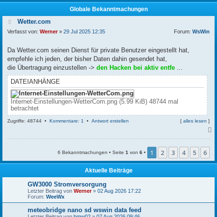
Globale Bekanntmachungen
Wetter.com
Verfasst von:
Werner
»
29 Jul 2025 12:35
Forum:
WsWin
Da Wetter.com seinen Dienst für private Benutzer eingestellt hat,
empfehle ich jeden, der bisher Daten dahin gesendet hat,
die Übertragung einzustellen ->
den Hacken bei aktiv entfe
...
DATEIANHÄNGE
Internet-Einstellungen-WetterCom.png (5.99 KiB) 48744 mal
betrachtet
Zugriffe: 48744 •
Kommentare: 1
•
Antwort erstellen
[
alles lesen
]
c
1
2
3
4
5
6
6 Bekanntmachungen • Seite
1
von
6
•
Aktuelle Beiträge
GW3000 Stromversorgung
Letzter Beitrag von
Werner
»
02 Aug 2026 17:22
Forum:
WeeWx
meteobridge nano sd wswin data feed
Letzter Beitrag von
bmw02
»
07 Aug 2026 09:46