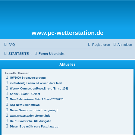
www.pc-wetterstation.de
FAQ
Registrieren
Anmelden
STARTSEITE
Foren-Übersicht
Aktuelles
Aktuelle Themen
GW3000 Stromversorgung
meteobridge nano sd wswin data feed
Weewx ConnectionResetError: [Errno 104]
Sonne / Solar - Gelöst
New Belchertown Skin 2.1beta20260725
AQI New Belchertown
Neuer Sensor wird nicht angezeigt
www.wetterstationsforum.info
Bei °C komische �C Ausgabe
Dieser Bug müllt eure Festplatte zu