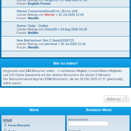
Letzter Beitrag von
Jürgen B
»
07 Aug 2026 17:06
Forum:
English Forum
Weewx ConnectionResetError: [Errno 104]
Letzter Beitrag von
Werner
»
31 Jul 2026 12:43
Forum:
WeeWx
Sonne / Solar - Gelöst
Letzter Beitrag von
Oskar05
»
03 Aug 2026 10:18
Forum:
WsWin
New Belchertown Skin 2.1beta20260725
Letzter Beitrag von
wernerat
»
30 Jul 2026 21:02
Forum:
WeeWx
Wer ist online?
Insgesamt sind
144
Besucher online :: 1 sichtbares Mitglied, 0 unsichtbare Mitglieder
und 143 Gäste (basierend auf den aktiven Besuchern der letzten 5 Minuten)
Der Besucherrekord liegt bei
1734
Besuchern, die am 28 Okt 2025 07:27 gleichzeitig
online waren.
Gehe zu
Menü
Benutzer-Menü
Benutzername:
Inhalt
Foren-Übersicht
Passwort: