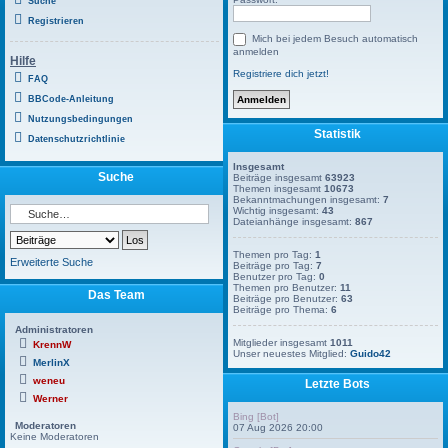
Suche
Registrieren
Mich bei jedem Besuch automatisch
anmelden
Hilfe
Registriere dich jetzt!
FAQ
BBCode-Anleitung
Nutzungsbedingungen
Statistik
Datenschutzrichtlinie
Insgesamt
Suche
Beiträge insgesamt
63923
Themen insgesamt
10673
Bekanntmachungen insgesamt:
7
Wichtig insgesamt:
43
Dateianhänge insgesamt:
867
Themen pro Tag:
1
Erweiterte Suche
Beiträge pro Tag:
7
Benutzer pro Tag:
0
Themen pro Benutzer:
11
Das Team
Beiträge pro Benutzer:
63
Beiträge pro Thema:
6
Administratoren
Mitglieder insgesamt
1011
KrennW
Unser neuestes Mitglied:
Guido42
MerlinX
weneu
Letzte Bots
Werner
Bing [Bot]
Moderatoren
07 Aug 2026 20:00
Keine Moderatoren