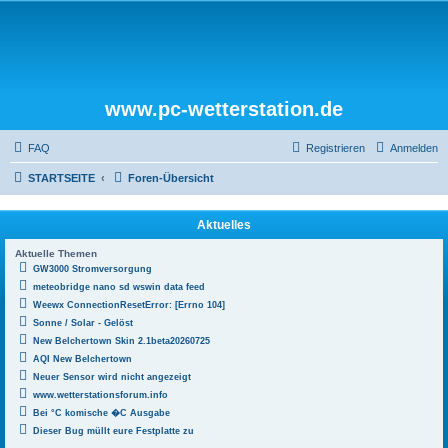
www.pc-wetterstation.de
FAQ
Registrieren
Anmelden
STARTSEITE
Foren-Übersicht
Aktuelles
Aktuelle Themen
GW3000 Stromversorgung
meteobridge nano sd wswin data feed
Weewx ConnectionResetError: [Errno 104]
Sonne / Solar - Gelöst
New Belchertown Skin 2.1beta20260725
AQI New Belchertown
Neuer Sensor wird nicht angezeigt
www.wetterstationsforum.info
Bei °C komische �C Ausgabe
Dieser Bug müllt eure Festplatte zu