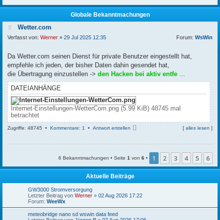
Globale Bekanntmachungen
Wetter.com
Verfasst von:
Werner
»
29 Jul 2025 12:35
Forum:
WsWin
Da Wetter.com seinen Dienst für private Benutzer eingestellt hat,
empfehle ich jeden, der bisher Daten dahin gesendet hat,
die Übertragung einzustellen ->
den Hacken bei aktiv entfe
...
DATEIANHÄNGE
Internet-Einstellungen-WetterCom.png (5.99 KiB) 48745 mal
betrachtet
N
Zugriffe: 48745 •
Kommentare: 1
•
Antwort erstellen
[
alles lesen
]
a
c
h
o
1
2
3
4
5
6
6 Bekanntmachungen • Seite
1
von
6
•
b
e
Aktuelle Beiträge
n
GW3000 Stromversorgung
Letzter Beitrag von
Werner
»
02 Aug 2026 17:22
Forum:
WeeWx
meteobridge nano sd wswin data feed