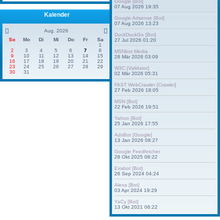
Google [Bot]
07 Aug 2026 19:35
Kalender
Google Adsense [Bot]
07 Aug 2026 13:23
Aug. 2026
DuckDuckGo [Bot]
So
Mo
Di
Mi
Do
Fr
Sa
27 Jul 2026 01:20
1
2
3
4
5
6
7
8
MSNbot Media
9
10
11
12
13
14
15
28 Mär 2026 03:09
16
17
18
19
20
21
22
23
24
25
26
27
28
29
W3C [Validator]
30
31
02 Mär 2026 05:31
FAST WebCrawler [Crawler]
27 Feb 2026 18:05
MSN [Bot]
22 Feb 2026 19:51
Yahoo [Bot]
25 Jan 2026 17:55
AdsBot [Google]
13 Jan 2026 08:27
Google Feedfetcher
28 Okt 2025 08:22
Exabot [Bot]
26 Sep 2024 04:24
Alexa [Bot]
03 Apr 2024 19:29
YaCy [Bot]
13 Okt 2021 06:22