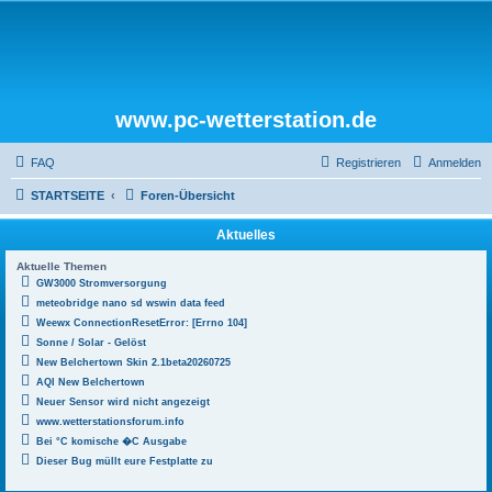
www.pc-wetterstation.de
FAQ
Registrieren
Anmelden
STARTSEITE
Foren-Übersicht
Aktuelles
Aktuelle Themen
GW3000 Stromversorgung
meteobridge nano sd wswin data feed
Weewx ConnectionResetError: [Errno 104]
Sonne / Solar - Gelöst
New Belchertown Skin 2.1beta20260725
AQI New Belchertown
Neuer Sensor wird nicht angezeigt
www.wetterstationsforum.info
Bei °C komische �C Ausgabe
Dieser Bug müllt eure Festplatte zu