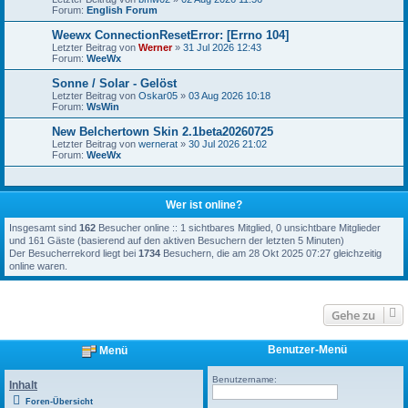
Forum:
English Forum
Weewx ConnectionResetError: [Errno 104]
Letzter Beitrag von
Werner
»
31 Jul 2026 12:43
Forum:
WeeWx
Sonne / Solar - Gelöst
Letzter Beitrag von
Oskar05
»
03 Aug 2026 10:18
Forum:
WsWin
New Belchertown Skin 2.1beta20260725
Letzter Beitrag von
wernerat
»
30 Jul 2026 21:02
Forum:
WeeWx
Wer ist online?
Insgesamt sind
162
Besucher online :: 1 sichtbares Mitglied, 0 unsichtbare Mitglieder
und 161 Gäste (basierend auf den aktiven Besuchern der letzten 5 Minuten)
Der Besucherrekord liegt bei
1734
Besuchern, die am 28 Okt 2025 07:27 gleichzeitig
online waren.
Gehe zu
Benutzer-Menü
Menü
Benutzername:
Inhalt
Foren-Übersicht