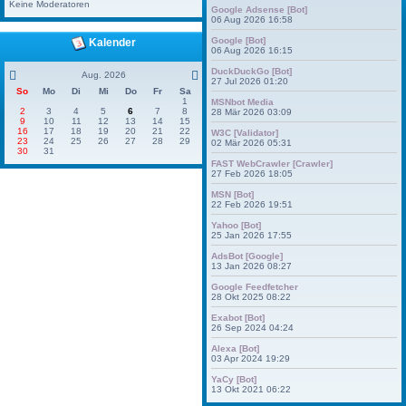
Keine Moderatoren
Google Adsense [Bot]
06 Aug 2026 16:58
Google [Bot]
Kalender
06 Aug 2026 16:15
DuckDuckGo [Bot]
Aug. 2026
27 Jul 2026 01:20
So
Mo
Di
Mi
Do
Fr
Sa
1
MSNbot Media
2
3
4
5
6
7
8
28 Mär 2026 03:09
9
10
11
12
13
14
15
16
17
18
19
20
21
22
W3C [Validator]
23
24
25
26
27
28
29
02 Mär 2026 05:31
30
31
FAST WebCrawler [Crawler]
27 Feb 2026 18:05
MSN [Bot]
22 Feb 2026 19:51
Yahoo [Bot]
25 Jan 2026 17:55
AdsBot [Google]
13 Jan 2026 08:27
Google Feedfetcher
28 Okt 2025 08:22
Exabot [Bot]
26 Sep 2024 04:24
Alexa [Bot]
03 Apr 2024 19:29
YaCy [Bot]
13 Okt 2021 06:22