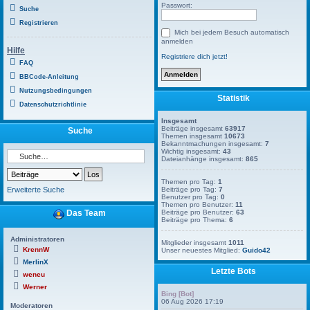
Passwort:
Suche
Registrieren
Mich bei jedem Besuch automatisch
anmelden
Hilfe
Registriere dich jetzt!
FAQ
BBCode-Anleitung
Nutzungsbedingungen
Statistik
Datenschutzrichtlinie
Insgesamt
Beiträge insgesamt
63917
Suche
Themen insgesamt
10673
Bekanntmachungen insgesamt:
7
Wichtig insgesamt:
43
Dateianhänge insgesamt:
865
Themen pro Tag:
1
Erweiterte Suche
Beiträge pro Tag:
7
Benutzer pro Tag:
0
Themen pro Benutzer:
11
Das Team
Beiträge pro Benutzer:
63
Beiträge pro Thema:
6
Administratoren
Mitglieder insgesamt
1011
KrennW
Unser neuestes Mitglied:
Guido42
MerlinX
Letzte Bots
weneu
Werner
Bing [Bot]
06 Aug 2026 17:19
Moderatoren