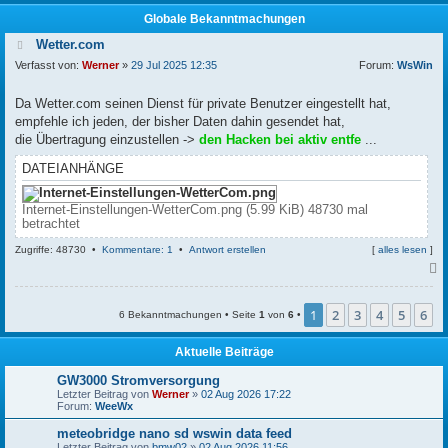
Globale Bekanntmachungen
Wetter.com
Verfasst von:
Werner
»
29 Jul 2025 12:35
Forum:
WsWin
Da Wetter.com seinen Dienst für private Benutzer eingestellt hat,
empfehle ich jeden, der bisher Daten dahin gesendet hat,
die Übertragung einzustellen ->
den Hacken bei aktiv entfe
...
DATEIANHÄNGE
Internet-Einstellungen-WetterCom.png (5.99 KiB) 48730 mal
betrachtet
Zugriffe: 48730 •
Kommentare: 1
•
Antwort erstellen
[
alles lesen
]
c
1
2
3
4
5
6
6 Bekanntmachungen • Seite
1
von
6
•
Aktuelle Beiträge
GW3000 Stromversorgung
Letzter Beitrag von
Werner
»
02 Aug 2026 17:22
Forum:
WeeWx
meteobridge nano sd wswin data feed
Letzter Beitrag von
bmw02
»
02 Aug 2026 11:56