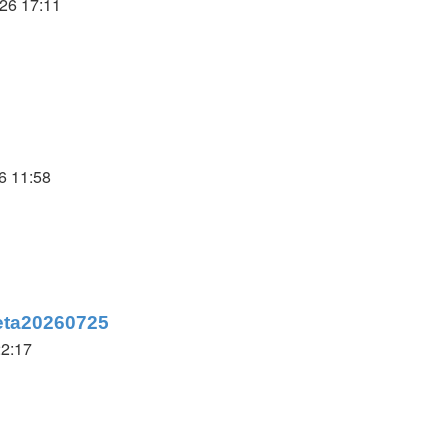
026 17:11
r
6 11:58
er
eta20260725
22:17
er