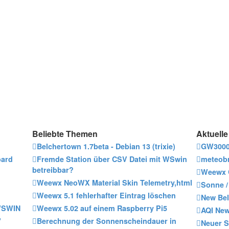
Beliebte Themen
Aktuell
Belchertown 1.7beta - Debian 13 (trixie)
GW3000
oard
Fremde Station über CSV Datei mit WSwin
meteobr
betreibbar?
Weewx C
Weewx NeoWX Material Skin Telemetry,html
Sonne /
Weewx 5.1 fehlerhafter Eintrag löschen
New Bel
 WSWIN
Weewx 5.02 auf einem Raspberry Pi5
AQI New
"
Berechnung der Sonnenscheindauer in
Neuer S