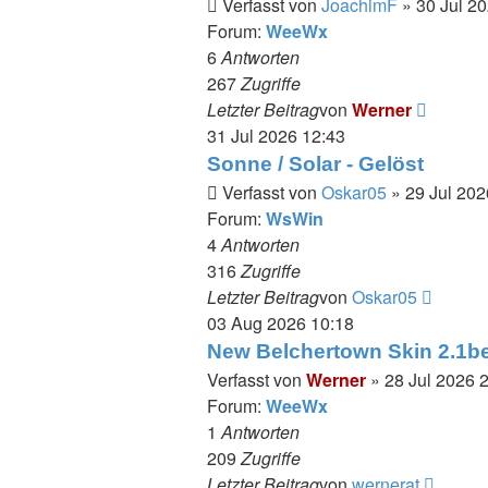
Verfasst von
JoachimF
» 30 Jul 2
Forum:
WeeWx
6
Antworten
267
Zugriffe
Neueste
Letzter Beitrag
von
Werner
Beitrag
31 Jul 2026 12:43
Sonne / Solar - Gelöst
Verfasst von
Oskar05
» 29 Jul 202
Forum:
WsWin
4
Antworten
316
Zugriffe
Neuest
Letzter Beitrag
von
Oskar05
Beitrag
03 Aug 2026 10:18
New Belchertown Skin 2.1b
Verfasst von
Werner
» 28 Jul 2026 
Forum:
WeeWx
1
Antworten
209
Zugriffe
Neuest
Letzter Beitrag
von
wernerat