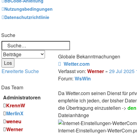
BBCode-Anleitung
Nutzungsbedingungen
Datenschutzrichtlinie
Suche
Globale Bekanntmachungen
Wetter.com
Erweiterte Suche
Verfasst von:
Werner
»
29 Jul 2025 
Forum:
WsWin
Das Team
Da Wetter.com seinen Dienst für priv
Administratoren
empfehle ich jeden, der bisher Date
KrennW
die Übertragung einzustellen ->
den 
MerlinX
Dateianhänge
weneu
Werner
Internet-Einstellungen-WetterCom.pn