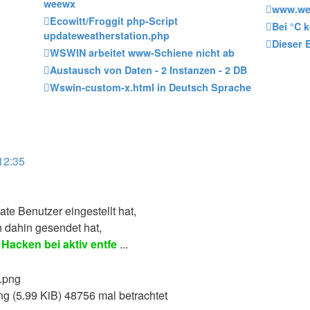
weewx
www.wet
Ecowitt/Froggit php-Script
Bei °C
updateweatherstation.php
Dieser 
WSWIN arbeitet www-Schiene nicht ab
Austausch von Daten - 2 Instanzen - 2 DB
Wswin-custom-x.html in Deutsch Sprache
12:35
ate Benutzer eingestellt hat,
n dahin gesendet hat,
Hacken bei aktiv entfe
...
g (5.99 KiB) 48756 mal betrachtet