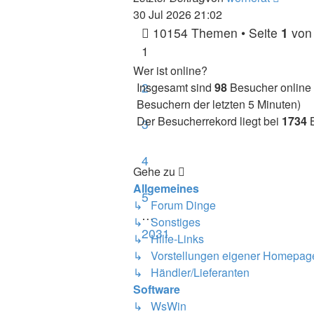
Beitra
30 Jul 2026 21:02
10154 Themen • Seite
1
vo
1
Wer ist online?
2
Insgesamt sind
98
Besucher online :
Besuchern der letzten 5 Minuten)
Der Besucherrekord liegt bei
1734
B
3
4
Gehe zu
Allgemeines
5
↳ Forum Dinge
…
↳ Sonstiges
2031
↳ Hilfe-Links
↳ Vorstellungen eigener Homepag
↳ Händler/Lieferanten
Software
↳ WsWin