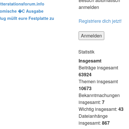
Besuch automatisch
terstationsforum.info
anmelden
 komische �C Ausgabe
Bug müllt eure Festplatte zu
Registriere dich jetzt!
Statistik
Insgesamt
Beiträge insgesamt
63924
Themen insgesamt
10673
Bekanntmachungen
insgesamt:
7
Wichtig insgesamt:
43
Dateianhänge
insgesamt:
867