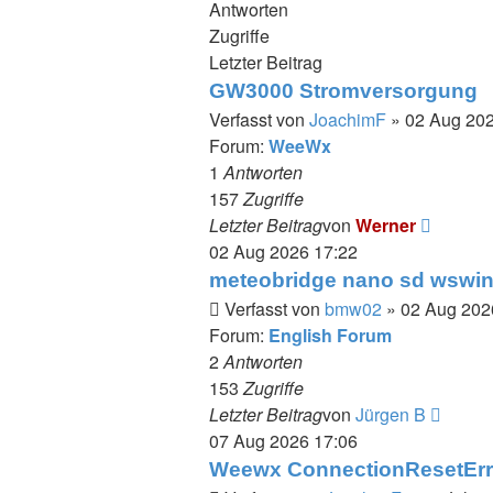
Antworten
Zugriffe
Letzter Beitrag
GW3000 Stromversorgung
Verfasst von
JoachimF
» 02 Aug 202
Forum:
WeeWx
1
Antworten
157
Zugriffe
Neueste
Letzter Beitrag
von
Werner
Beitrag
02 Aug 2026 17:22
meteobridge nano sd wswin
Verfasst von
bmw02
» 02 Aug 202
Forum:
English Forum
2
Antworten
153
Zugriffe
Neues
Letzter Beitrag
von
Jürgen B
Beitra
07 Aug 2026 17:06
Weewx ConnectionResetErro