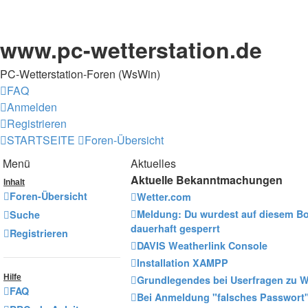
www.pc-wetterstation.de
PC-Wetterstation-Foren (WsWin)
FAQ
Anmelden
Registrieren
STARTSEITE
Foren-Übersicht
Menü
Aktuelles
Aktuelle Bekanntmachungen
Inhalt
Foren-Übersicht
Wetter.com
Meldung: Du wurdest auf diesem B
Suche
dauerhaft gesperrt
Registrieren
DAVIS Weatherlink Console
Installation XAMPP
Hilfe
Grundlegendes bei Userfragen zu
FAQ
Bei Anmeldung "falsches Passwort