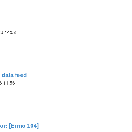
6 14:02
r
 data feed
6 11:56
ter
g
r: [Errno 104]