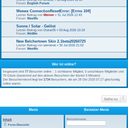
Forum:
English Forum
Weewx ConnectionResetError: [Errno 104]
Letzter Beitrag von
Werner
»
31 Jul 2026 12:43
Forum:
WeeWx
Sonne / Solar - Gelöst
Letzter Beitrag von
Oskar05
»
03 Aug 2026 10:18
Forum:
WsWin
New Belchertown Skin 2.1beta20260725
Letzter Beitrag von
wernerat
»
30 Jul 2026 21:02
Forum:
WeeWx
Wer ist online?
Insgesamt sind
77
Besucher online :: 1 sichtbares Mitglied, 0 unsichtbare Mitglieder und
76 Gäste (basierend auf den aktiven Besuchern der letzten 5 Minuten)
Der Besucherrekord liegt bei
1734
Besuchern, die am 28 Okt 2025 07:27 gleichzeitig
online waren.
Gehe zu
Menü
Benutzer-Menü
Benutzername:
Inhalt
Foren-Übersicht