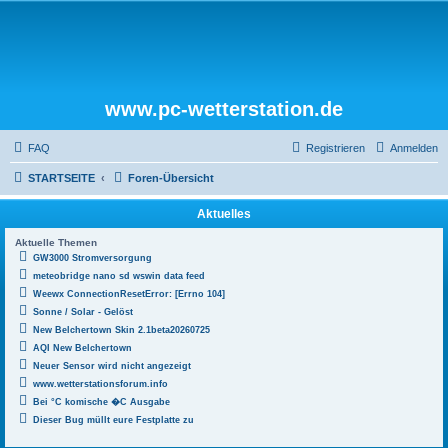
www.pc-wetterstation.de
FAQ
Registrieren
Anmelden
STARTSEITE
Foren-Übersicht
Aktuelles
Aktuelle Themen
GW3000 Stromversorgung
meteobridge nano sd wswin data feed
Weewx ConnectionResetError: [Errno 104]
Sonne / Solar - Gelöst
New Belchertown Skin 2.1beta20260725
AQI New Belchertown
Neuer Sensor wird nicht angezeigt
www.wetterstationsforum.info
Bei °C komische �C Ausgabe
Dieser Bug müllt eure Festplatte zu