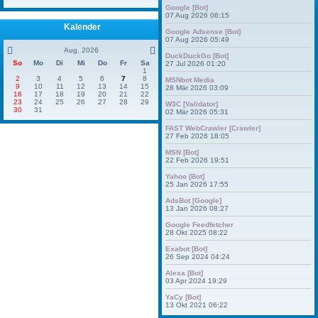
Google [Bot]
07 Aug 2026 06:15
Kalender
Google Adsense [Bot]
07 Aug 2026 05:49
Aug. 2026
DuckDuckGo [Bot]
So
Mo
Di
Mi
Do
Fr
Sa
27 Jul 2026 01:20
1
2
3
4
5
6
7
8
MSNbot Media
9
10
11
12
13
14
15
28 Mär 2026 03:09
16
17
18
19
20
21
22
23
24
25
26
27
28
29
W3C [Validator]
30
31
02 Mär 2026 05:31
FAST WebCrawler [Crawler]
27 Feb 2026 18:05
MSN [Bot]
22 Feb 2026 19:51
Yahoo [Bot]
25 Jan 2026 17:55
AdsBot [Google]
13 Jan 2026 08:27
Google Feedfetcher
28 Okt 2025 08:22
Exabot [Bot]
26 Sep 2024 04:24
Alexa [Bot]
03 Apr 2024 19:29
YaCy [Bot]
13 Okt 2021 06:22