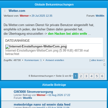
Globale Bekanntmachungen
Wetter.com
Verfasst von:
Werner
»
29 Jul 2025 12:35
Forum:
WsWin
Da Wetter.com seinen Dienst für private Benutzer eingestellt hat,
empfehle ich jeden, der bisher Daten dahin gesendet hat,
die Übertragung einzustellen ->
den Hacken bei aktiv entfe
...
DATEIANHÄNGE
Internet-Einstellungen-WetterCom.png (5.99 KiB) 48738 mal
betrachtet
Zugriffe: 48738 •
Kommentare: 1
•
Antwort erstellen
[
alles lesen
]
c
1
2
3
4
5
6
6 Bekanntmachungen • Seite
1
von
6
•
Aktuelle Beiträge
GW3000 Stromversorgung
Letzter Beitrag von
Werner
»
02 Aug 2026 17:22
Forum:
WeeWx
meteobridge nano sd wswin data feed
Letzter Beitrag von
bmw02
»
02 Aug 2026 11:56