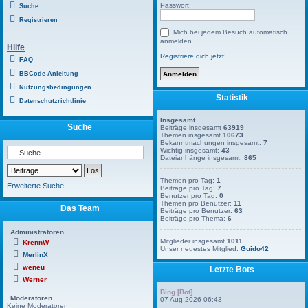
Passwort:
Suche
Registrieren
Mich bei jedem Besuch automatisch
anmelden
Hilfe
Registriere dich jetzt!
FAQ
BBCode-Anleitung
Nutzungsbedingungen
Statistik
Datenschutzrichtlinie
Insgesamt
Suche
Beiträge insgesamt
63919
Themen insgesamt
10673
Bekanntmachungen insgesamt:
7
Wichtig insgesamt:
43
Dateianhänge insgesamt:
865
Themen pro Tag:
1
Erweiterte Suche
Beiträge pro Tag:
7
Benutzer pro Tag:
0
Themen pro Benutzer:
11
Das Team
Beiträge pro Benutzer:
63
Beiträge pro Thema:
6
Administratoren
Mitglieder insgesamt
1011
KrennW
Unser neuestes Mitglied:
Guido42
MerlinX
weneu
Letzte Bots
Werner
Bing [Bot]
Moderatoren
07 Aug 2026 06:43
Keine Moderatoren