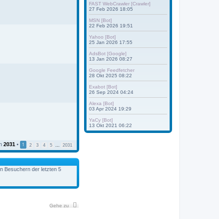
FAST WebCrawler [Crawler]
27 Feb 2026 18:05
MSN [Bot]
22 Feb 2026 19:51
Yahoo [Bot]
25 Jan 2026 17:55
AdsBot [Google]
13 Jan 2026 08:27
Google Feedfetcher
28 Okt 2025 08:22
Exabot [Bot]
26 Sep 2024 04:24
Alexa [Bot]
03 Apr 2024 19:29
YaCy [Bot]
13 Okt 2021 06:22
n
2031
•
1
2
3
4
5
2031
…
en Besuchern der letzten 5
Gehe zu