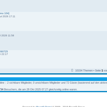
rno 104]
ul 2026 17:11
l 2026 11:58
0260725
6 22:17
10154 Themen • Seite
1
vo
ine :: 2 sichtbare Mitglieder, 0 unsichtbare Mitglieder und 72 Gäste (basierend auf den aktiv
734
Besuchern, die am 28 Okt 2025 07:27 gleichzeitig online waren.
Powered by
Board3 Portal
© 2009 - 2019 Board3 Group