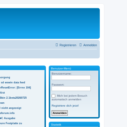
Registrieren
Anmelden
Benutzer-Menü
Benutzername:
sorgung
 sd wswin data feed
Passwort:
ResetError: [Errno 104]
löst
Mich bei jedem Besuch
Skin 2.1beta20260725
automatisch anmelden
town
Registriere dich jetzt!
 nicht angezeigt
sforum.info
 �C Ausgabe
ure Festplatte zu
Statistik