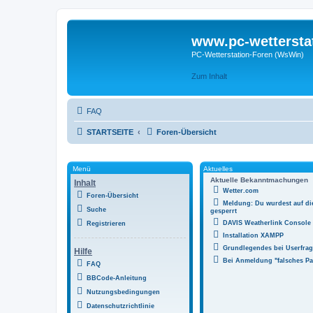
www.pc-wettersta
PC-Wetterstation-Foren (WsWin)
Zum Inhalt
FAQ
STARTSEITE
Foren-Übersicht
Menü
Aktuelles
Aktuelle Bekanntmachungen
Inhalt
Wetter.com
Foren-Übersicht
Meldung: Du wurdest auf di
Suche
gesperrt
DAVIS Weatherlink Console
Registrieren
Installation XAMPP
Grundlegendes bei Userfr
Hilfe
Bei Anmeldung "falsches Pa
FAQ
BBCode-Anleitung
Nutzungsbedingungen
Datenschutzrichtlinie