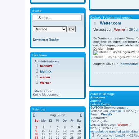
Suche
Globale Bekanntmachungen
Wetter.com
Verfasst von:
Werner
»
29 Jul
Da Wetter.com seinen Dienst für 
Erweiterte Suche
empfehle ich jeden, der bisher
die Übertragung einzustellen -
Dateianhänge
Das Team
Internet-Einstellungen-WetterC
Administratoren
Zugriffe: 48753 •
Kommentare
KrennW
MerlinX
weneu
Werner
Moderatoren
Aktuelle Beiträge
Keine Moderatoren
Antworten
Zugriffe
Letzter Beitrag
GW3000 Stromversorgung
Kalender
Verfasst von
JoachimF
» 02 Aug 
Forum:
WeeWx
Aug. 2026
1
Antworten
So
Mo
Di
Mi
Do
Fr
Sa
154
Zugriffe
1
N
Letzter Beitrag
von
Werner
2
3
4
5
6
7
8
e
02 Aug 2026 17:22
9
10
11
12
13
14
15
u
meteobridge nano sd wswin data 
16
17
18
19
20
21
22
e
Verfasst von
bmw02
» 02 Aug
23
24
25
26
27
28
29
s