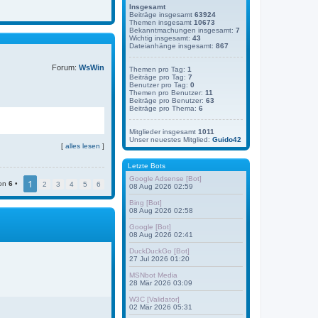
Insgesamt
Beiträge insgesamt
63924
Themen insgesamt
10673
Bekanntmachungen insgesamt:
7
Wichtig insgesamt:
43
Dateianhänge insgesamt:
867
Forum:
WsWin
Themen pro Tag:
1
Beiträge pro Tag:
7
Benutzer pro Tag:
0
Themen pro Benutzer:
11
Beiträge pro Benutzer:
63
Beiträge pro Thema:
6
Mitglieder insgesamt
1011
Unser neuestes Mitglied:
Guido42
[
alles lesen
]
Letzte Bots
Google Adsense [Bot]
1
on
6
•
2
3
4
5
6
08 Aug 2026 02:59
Bing [Bot]
08 Aug 2026 02:58
Google [Bot]
08 Aug 2026 02:41
DuckDuckGo [Bot]
27 Jul 2026 01:20
MSNbot Media
28 Mär 2026 03:09
W3C [Validator]
02 Mär 2026 05:31