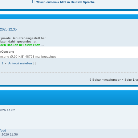
Wswin-custom-x.html in Deutsch Sprache
 2025 12:35
private Benutzer eingestellt hat,
 Daten dahin gesendet hat,
>
den Hacken bei aktiv entfe
...
om.png (5.99 KiB) 48753 mal betrachtet
N
: 1
•
Antwort erstellen
a
c
h
o
6 Bekanntmachungen • Seite
1
v
b
e
n
2026 14:02
feed
 2026 11:56