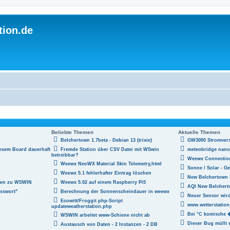
tion.de
Beliebte Themen
Aktuelle Themen
Belchertown 1.7beta - Debian 13 (trixie)
GW3000 Stromver
esem Board dauerhaft
Fremde Station über CSV Datei mit WSwin
meteobridge nano
betreibbar?
Weewx Connection
Weewx NeoWX Material Skin Telemetry,html
Sonne / Solar - Ge
Weewx 5.1 fehlerhafter Eintrag löschen
New Belchertown 
agen zu WSWIN
Weewx 5.02 auf einem Raspberry Pi5
AQI New Belcher
sswort"
Berechnung der Sonnenscheindauer in weewx
Neuer Sensor wird
Ecowitt/Froggit php-Script
www.wetterstation
updateweatherstation.php
Bei °C komische
WSWIN arbeitet www-Schiene nicht ab
Dieser Bug müllt e
Austausch von Daten - 2 Instanzen - 2 DB