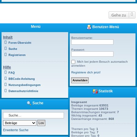
Gehe zu
Menü
Benutzer-Menü
Inhalt
Benutzername:
Foren-Übersicht
Suche
Passwort:
Registrieren
Mich bei jedem Besuch automatisch
anmelden
Hilfe
Registriere dich jetzt!
FAQ
BBCode-Anleitung
Nutzungsbedingungen
Statistik
Datenschutzrichtlinie
Insgesamt
Suche
Beiträge insgesamt
63931
Themen insgesamt
10673
Bekanntmachungen insgesamt:
7
Wichtig insgesamt:
43
Dateianhänge insgesamt:
868
Themen pro Tag:
1
Erweiterte Suche
Beiträge pro Tag:
7
Benutzer pro Tag:
0