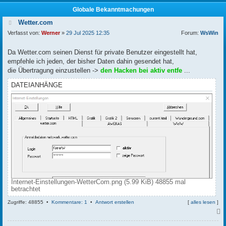
Globale Bekanntmachungen
Wetter.com
Verfasst von:
Werner
»
29 Jul 2025 12:35
Forum:
WsWin
Da Wetter.com seinen Dienst für private Benutzer eingestellt hat,
empfehle ich jeden, der bisher Daten dahin gesendet hat,
die Übertragung einzustellen ->
den Hacken bei aktiv entfe
...
DATEIANHÄNGE
Internet-Einstellungen-WetterCom.png (5.99 KiB) 48855 mal
betrachtet
Zugriffe: 48855 •
Kommentare: 1
•
Antwort erstellen
[
alles lesen
]
c