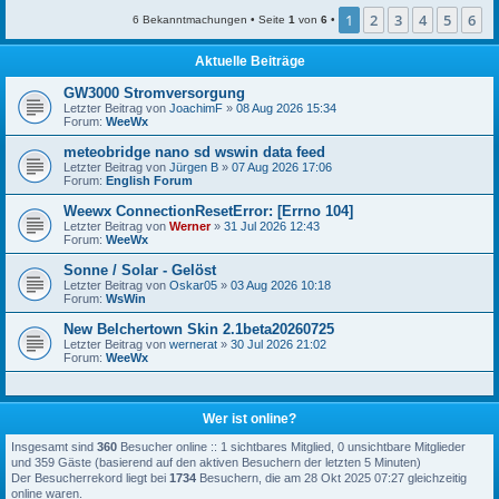
1
2
3
4
5
6
6 Bekanntmachungen • Seite
1
von
6
•
Aktuelle Beiträge
GW3000 Stromversorgung
Letzter Beitrag von
JoachimF
»
08 Aug 2026 15:34
Forum:
WeeWx
meteobridge nano sd wswin data feed
Letzter Beitrag von
Jürgen B
»
07 Aug 2026 17:06
Forum:
English Forum
Weewx ConnectionResetError: [Errno 104]
Letzter Beitrag von
Werner
»
31 Jul 2026 12:43
Forum:
WeeWx
Sonne / Solar - Gelöst
Letzter Beitrag von
Oskar05
»
03 Aug 2026 10:18
Forum:
WsWin
New Belchertown Skin 2.1beta20260725
Letzter Beitrag von
wernerat
»
30 Jul 2026 21:02
Forum:
WeeWx
Wer ist online?
Insgesamt sind
360
Besucher online :: 1 sichtbares Mitglied, 0 unsichtbare Mitglieder
und 359 Gäste (basierend auf den aktiven Besuchern der letzten 5 Minuten)
Der Besucherrekord liegt bei
1734
Besuchern, die am 28 Okt 2025 07:27 gleichzeitig
online waren.