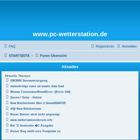
www.pc-wetterstation.de
FAQ
Registrieren
Anmelden
STARTSEITE
Foren-Übersicht
Aktuelles
Aktuelle Themen
GW3000 Stromversorgung
meteobridge nano sd wswin data feed
Weewx ConnectionResetError: [Errno 104]
Sonne / Solar - Gelöst
New Belchertown Skin 2.1beta20260725
AQI New Belchertown
Neuer Sensor wird nicht angezeigt
www.wetterstationsforum.info
Bei °C komische �C Ausgabe
Dieser Bug müllt eure Festplatte zu