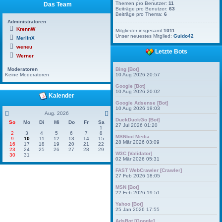
Themen pro Benutzer:
11
Das Team
Beiträge pro Benutzer:
63
Beiträge pro Thema:
6
Administratoren
KrennW
Mitglieder insgesamt
1011
Unser neuestes Mitglied:
Guido42
MerlinX
weneu
Letzte Bots
Werner
Bing [Bot]
Moderatoren
10 Aug 2026 20:57
Keine Moderatoren
Google [Bot]
10 Aug 2026 20:02
Kalender
Google Adsense [Bot]
10 Aug 2026 19:03
Aug. 2026
DuckDuckGo [Bot]
So
Mo
Di
Mi
Do
Fr
Sa
27 Jul 2026 01:20
1
2
3
4
5
6
7
8
MSNbot Media
9
10
11
12
13
14
15
28 Mär 2026 03:09
16
17
18
19
20
21
22
23
24
25
26
27
28
29
W3C [Validator]
30
31
02 Mär 2026 05:31
FAST WebCrawler [Crawler]
27 Feb 2026 18:05
MSN [Bot]
22 Feb 2026 19:51
Yahoo [Bot]
25 Jan 2026 17:55
AdsBot [Google]