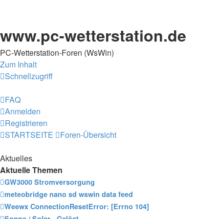
www.pc-wetterstation.de
PC-Wetterstation-Foren (WsWin)
Zum Inhalt
Schnellzugriff
FAQ
Anmelden
Registrieren
STARTSEITE
Foren-Übersicht
Aktuelles
Aktuelle Themen
GW3000 Stromversorgung
meteobridge nano sd wswin data feed
Weewx ConnectionResetError: [Errno 104]
Sonne / Solar - Gelöst