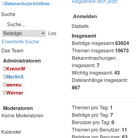
Registriere dich jetzt!
Datenschutzrichtlinie
Suche
Statistik
Insgesamt
Erweiterte Suche
Beiträge insgesamt
63924
Das Team
Themen insgesamt
10673
Bekanntmachungen
Administratoren
insgesamt:
7
KrennW
Wichtig insgesamt:
43
MerlinX
Dateianhänge insgesamt:
weneu
867
Werner
Themen pro Tag:
1
Moderatoren
Beiträge pro Tag:
7
Keine Moderatoren
Benutzer pro Tag:
0
Themen pro Benutzer:
11
Kalender
Beiträge pro Benutzer:
63